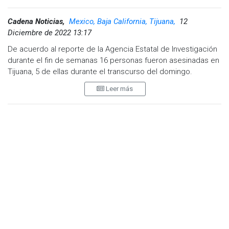
Cadena Noticias,
Mexico, Baja California, Tijuana,
12
Diciembre de 2022 13:17
De acuerdo al reporte de la Agencia Estatal de Investigación
durante el fin de semanas 16 personas fueron asesinadas en
Tijuana, 5 de ellas durante el transcurso del domingo.
Leer más
Con los acontecimientos violentos de la última jornada la
ciudad suma más de 1940 homicidios durante el 2022, donde
se mantuvo un promedio de 5 asesinatos por cada 24 horas
durante el inicio del año, y hasta el cierre continúa de la
misma manera.
Parte de la violencia suscitada el 11 de diciembre inició en la
Zona Centro de la ciudad, con el ataque con arma de fuego
en contra de dos hombres en avenida Melchor Ocampo de la
Zona Centro. Un hombre identificado como
Juan Gonzalo de 35 años de edad quedó sin vida, mientras
que otro hombre de 28 años fue trasladado a un hospital.