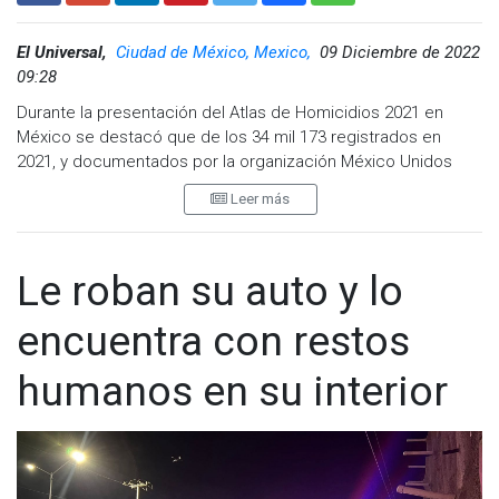
El Universal,
Ciudad de México, Mexico,
09 Diciembre de 2022
09:28
Durante la presentación del Atlas de Homicidios 2021 en
México se destacó que de los 34 mil 173 registrados en
2021, y documentados por la organización México Unidos
contra la Delincuencia (MUCD), 15 mil 301; el 45%, se
Leer más
registraron en cinco entidades del país: Baja California,
Chihuahua, Estado de México, Guanajuato y Michoacán.
El Atlas presentado en el Senado expone que del total de
Le roban su auto y lo
homicidios, 30 mil 019 de las víctimas fueron hombres y 3 mil
820 mujeres, con un promedio de 94 diarios.
encuentra con restos
Un 41% de los asesinatos en hombres ocurrieron en la vía
humanos en su interior
pública y se ejecutaron con arma de fuego. En el caso de las
mujeres, 27% ocurrió en la vía pública y también hubo un
arma de fuego de por medio.
Se destaca que por cuarto año consecutivo, Guanajuato fue