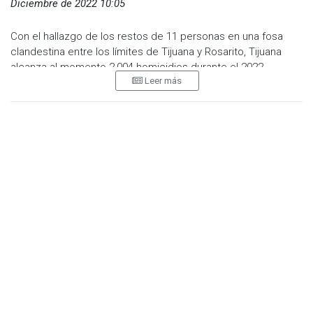
Diciembre de 2022 10:05
Con el hallazgo de los restos de 11 personas en una fosa
clandestina entre los límites de Tijuana y Rosarito, Tijuana
alcanza al momento 2,004 homicidios durante el 2022.
Leer más
La cifra oficial fue confirmada por la Agencia Estatal de
Investigación la mañana de este jueves, convirtiéndose el
presente año en otro más catálogo como de los más
violentos de la historia.
El hallazgo de la fosa clandestina ocurrió el 20 de diciembre,
y el procesamiento de la escena fue realizado el día 21 por la
Fiscalía General del Estado, esto debido a las condiciones
del terreno y la Cuca accesibilidad del mismo.
Los primeros datos desarrollan data de 11 cuerpos, cuyo
restos están esparcidos entre los terrenos que dividen
Tijuana con Rosarito, donde meses anteriores fue localizada
otra fosa en el mismo punto cercano con más de seis
cuerpos.