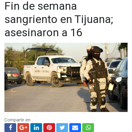
Fin de semana
Visita y accede a todo nuestro contenido |
www.cadenanoticias.com
| Twitter:
@cadena_noticias
|
sangriento en Tijuana;
Facebook:
@cadenanoticiasmx
| Instagram:
@cadenanoticiasmx
| TikTok:
@CadenaNoticias
| Telegram:
asesinaron a 16
https://t.me/GrupoCadenaResumen
|
Compartir en: