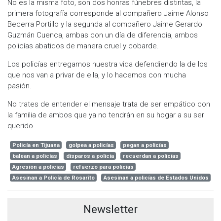
No es la misma foto, son dos honras fúnebres distintas, la
primera fotografía corresponde al compañero Jaime Alonso
Becerra Portillo y la segunda al compañero Jaime Gerardo
Guzmán Cuenca, ambas con un día de diferencia, ambos
policías abatidos de manera cruel y cobarde.
Los policías entregamos nuestra vida defendiendo la de los
que nos van a privar de ella, y lo hacemos con mucha
pasión.
No trates de entender el mensaje trata de ser empático con
la familia de ambos que ya no tendrán en su hogar a su ser
querido.
Policía en Tijuana
golpea a policías
pegan a policías
balean a policías
disparos a policía
recuerdan a policías
Agresión a policías
refuerzo para policías
Asesinan a Policía de Rosarito
Asesinan a policías de Estados Unidos
Newsletter