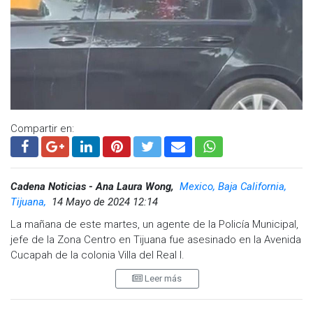
la Policía Municipal presentes, en un evento que no solo
celebró a los agentes, sino que también rindieron homenaje
a policías caídos.
Visita y accede a todo nuestro contenido |
www.cadenanoticias.com
| Twitter:
@cadena_noticias
|
Facebook:
@cadenanoticiasmx
| Instagram:
@cadenanoticiasmx
| TikTok:
@CadenaNoticias
|
Compartir en:
Whatsapp:
@CadenaNoticias
| Telegram:
@CadenaNoticias
Cadena Noticias - Ana Laura Wong,
Mexico, Baja California,
Tijuana,
14 Mayo de 2024 12:14
La mañana de este martes, un agente de la Policía Municipal,
jefe de la Zona Centro en Tijuana fue asesinado en la Avenida
Cucapah de la colonia Villa del Real I.
Leer más
El incidente fue reportado a las 7:54 horas y de acuerdo con
la información proporcionada por la Agencia Estatal de
Investigación, un vehículo de motor color negro marca