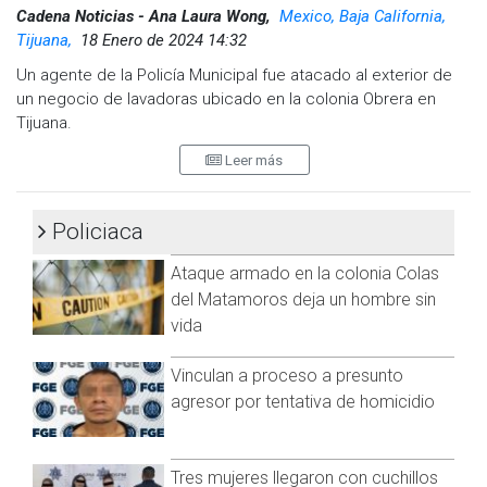
Cadena Noticias - Ana Laura Wong,
Mexico, Baja California,
Tijuana,
18 Enero de 2024 14:32
Un agente de la Policía Municipal fue atacado al exterior de
un negocio de lavadoras ubicado en la colonia Obrera en
Tijuana.
Leer más
De acuerdo al reporte policial, los hechos ocurrieron a las
12:40 horas de este jueves y al arribo localizaron al agente
con lesiones de proyectil de arma de fuego en la región
Policiaca
cefálica.
Ataque armado en la colonia Colas
El agente de la Policía Municipal se encontraba fuera de
servicio en compañía de su esposa y fue trasladado a una
del Matamoros deja un hombre sin
unidad hospitalaria en condición grave.
vida
El presunto responsable huyó a bordo de un vehículo de
Vinculan a proceso a presunto
color gris y presuntamente hubo detenciones en la colonia
agresor por tentativa de homicidio
Jardín
Visita y accede a todo nuestro contenido |
www.cadenanoticias.com
| Twitter:
@cadena_noticias
|
Tres mujeres llegaron con cuchillos