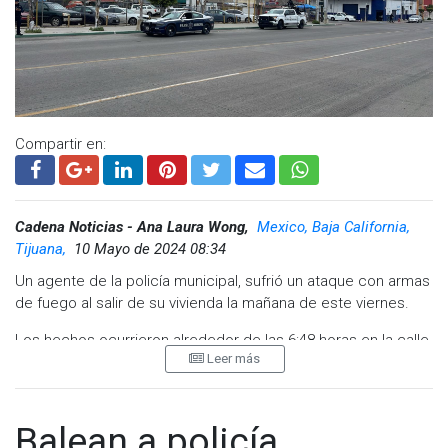
Compartir en:
Cadena Noticias - Ana Laura Wong,
Mexico, Baja California,
Tijuana,
10 Mayo de 2024 08:34
Un agente de la policía municipal, sufrió un ataque con armas
de fuego al salir de su vivienda la mañana de este viernes.
Los hechos ocurrieron alrededor de las 6:48 horas en la calle
Leer más
27 de Septiembre y avenida Agustín Melgar, en la Colonia
Hidalgo, donde la patrulla del oficial con el número SS-174-22,
fue alcanzada por disparos y repelió la agresión.
Balean a policía
Los presuntos responsables del ataque lograron escapar en