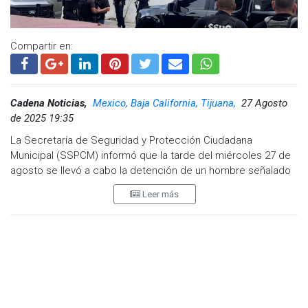
Compartir en:
Cadena Noticias,
Mexico, Baja California, Tijuana,
27 Agosto
de 2025 19:35
La Secretaría de Seguridad y Protección Ciudadana
Municipal (SSPCM) informó que la tarde del miércoles 27 de
agosto se llevó a cabo la detención de un hombre señalado
como presunto responsable de una agresión armada contra
Leer más
elementos de la Policía Municipal en Tijuana.
El incidente ocurrió en la calle Kepler de la colonia Postal,
cuando los agentes realizaban labores de investigación
preventiva en la zona. De acuerdo con la corporación, el
sospechoso abrió fuego en varias ocasiones al percatarse
de la presencia policial.