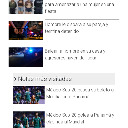
Facebook:
@cadenanoticiasmx
| Instagram:
para amenazar a una mujer en una
@cadenanoticiasmx
| TikTok:
@CadenaNoticias
|
fiesta
Whatsapp:
@CadenaNoticias
|
Hombre le dispara a su pareja y
termina detenido
Balean a hombre en su casa y
agresores huyen del lugar
Notas más visitadas
México Sub-20 busca su boleto al
Mundial ante Panamá
México Sub-20 golea a Panamá y
clasifica al Mundial