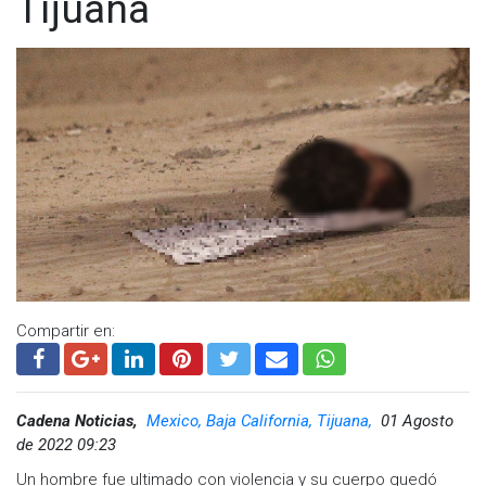
Tijuana
De acuerdo al reporte de las autoridades en el lugar también
se localizó un denominado “narcomensaje”, el cual no fue
dado a conocer por las autoridades.
Posteriormente el caso quedó a cargo de la Fiscalía General
del Estado, quienes después del procesamiento dieron
orden de traslado del cuerpo de aproximadamente 45 años
de edad a las instalaciones del Servicio Médico Forense.
Compartir en:
Cadena Noticias,
Mexico, Baja California, Tijuana,
01 Agosto
de 2022 09:23
Un hombre fue ultimado con violencia y su cuerpo quedó