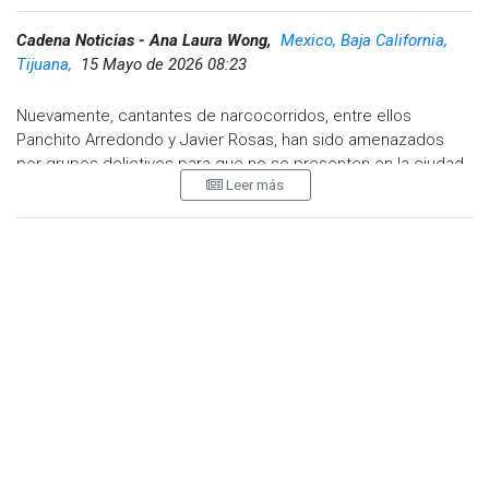
Cadena Noticias - Ana Laura Wong,
Mexico, Baja California,
Tijuana,
15 Mayo de 2026 08:23
Nuevamente, cantantes de narcocorridos, entre ellos
Panchito Arredondo y Javier Rosas, han sido amenazados
por grupos delictivos para que no se presenten en la ciudad
Leer más
de Tijuana. Esta mañana se registraron dos incidentes en los
que fueron abandonados mensajes con amenazas dirigidas a
ambos artistas, junto con una bolsa de basura color negra
que contenían restos humanos.