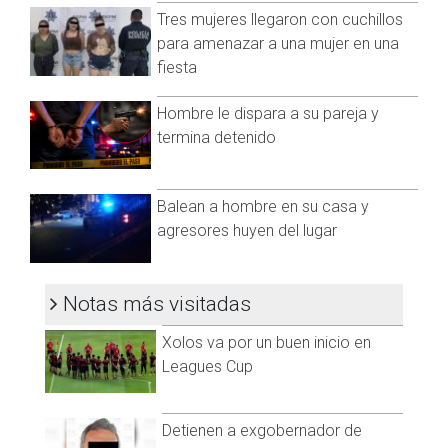
identificados gracias a videos de vigilancia en la tienda.
Tres mujeres llegaron con cuchillos
para amenazar a una mujer en una
Pese a que los jóvenes se cambiaron de vestimenta, el
fiesta
calzado e identificación de testigos fue clave para ponerlos
ante la autoridad correspondiente.
Hombre le dispara a su pareja y
Visita y accede a todo nuestro contenido |
termina detenido
www.cadenanoticias.com
| Twitter:
@cadena_noticias
|
Facebook:
@cadenanoticiasmx
| Instagram:
@cadenanoticiasmx
| TikTok:
@CadenaNoticias
|
Balean a hombre en su casa y
Whatsapp:
@CadenaNoticias
|
agresores huyen del lugar
Notas más visitadas
Xolos va por un buen inicio en
Leagues Cup
Detienen a exgobernador de