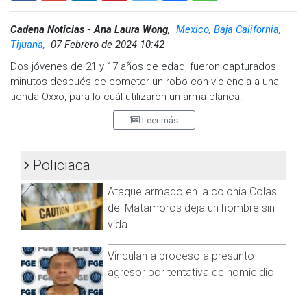
Cadena Noticias - Ana Laura Wong,
Mexico, Baja California,
Tijuana,
07 Febrero de 2024 10:42
Dos jóvenes de 21 y 17 años de edad, fueron capturados
minutos después de cometer un robo con violencia a una
tienda Oxxo, para lo cuál utilizaron un arma blanca.
Leer más
El reporte policial indica que pasadas las 20:00 horas del
martes, se reportó el robo en la citada tienda, ubicada en la
colonia Panamericano.
Policiaca
El detenido mayor de edad, responde al nombre de Iván
Ataque armado en la colonia Colas
Daniel “N”, de 21 años, originario del estado de Chiapas.
del Matamoros deja un hombre sin
El minuto a minuto del robo inició con la entrada de los
vida
jóvenes a la tienda, quienes de forma directa amagaron a los
empleados con el arma blanca para sustraer dinero de las
Vinculan a proceso a presunto
ventas y huir del lugar.
agresor por tentativa de homicidio
Posteriormente la Policía Municipal, localizó a los presuntos
responsables en la cercanías del lugar, quienes fueron