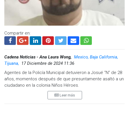
finalmente, turnado a la Fiscalía General del Estado para
continuar con las investigaciones.
Compartir en:
Cadena Noticias - Ana Laura Wong,
Mexico, Baja California,
Tijuana,
17 Diciembre de 2024 11:36
Agentes de la Policía Municipal detuvieron a Josué “N” de 28
años, momentos después de que presuntamente asaltó a un
ciudadano en la colonia Niños Héroes.
Leer más
El asalto, realizado con un arma, fue reportado por la víctima,
quien pidió ayuda mientras los oficiales realizaban un
patrullaje preventivo.
Tras recibir la descripción del agresor, la policía desplegó un
operativo en el área y logró localizar al sospechoso en el