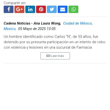
Compartir en:
Cadena Noticias - Ana Laura Wong,
Ciudad de México,
Mexico,
05 Mayo de 2025 13:05
Un hombre identificado como Carlos "N", de 53 años, fue
detenido por su presunta participación en un intento de robo
con violencia y lesiones en una sucursal de Farmacia
Guadalajara, ubicada en la Calzada Independencia y Calle Río
Leer más
San Lorenzo, en la Colonia Benito Juárez.
Los hechos ocurrieron alrededor de las 16:37 horas del 3 de
mayo, cuando la central de radios C-5 alertó sobre un robo
con violencia en el establecimiento. Al llegar al lugar, agentes
policiales se entrevistaron con un empleado de 19 años,
quien relató que minutos antes un sujeto con vestimenta a
cuadros verdes, pantalón de mezclilla azul y zapatos negros
ingresó al negocio.
Según el testimonio del cajero, el individuo le exigió el dinero