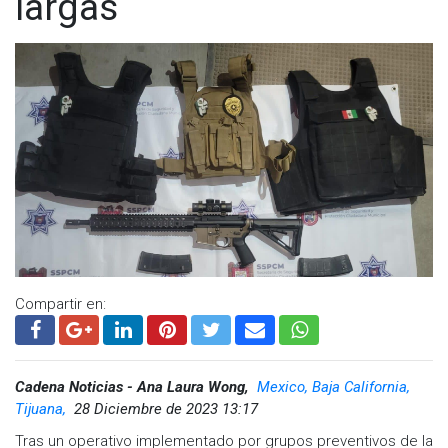
largas
Visita y accede a todo nuestro contenido |
www.cadenanoticias.com
| Twitter:
@cadena_noticias
|
Facebook:
@cadenanoticiasmx
| Instagram:
@cadenanoticiasmx
| TikTok:
@CadenaNoticias
|
Whatsapp:
@CadenaNoticias
|
Compartir en:
Cadena Noticias - Ana Laura Wong,
Mexico, Baja California,
Tijuana,
28 Diciembre de 2023 13:17
Tras un operativo implementado por grupos preventivos de la