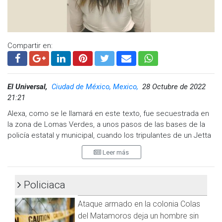
Whatsapp:
@CadenaNoticias
|
Compartir en:
El Universal,
Ciudad de México, Mexico,
28 Octubre de 2022
21:21
Alexa, como se le llamará en este texto, fue secuestrada en
la zona de Lomas Verdes, a unos pasos de las bases de la
policía estatal y municipal, cuando los tripulantes de un Jetta
de color rojo le dieron un “cerrón” y se atravesaron frente a
Leer más
su auto, impidiéndole el paso, ante la vista de otros
automovilistas y personas que caminaban por ahí.
Policiaca
Para la conductora fueron 16 horas de terror en las que logró
escapar de sus captores de una casa de seguridad ubicada
Ataque armado en la colonia Colas
entre milpas en el municipio de Metepec, cuando la
del Matamoros deja un hombre sin
adrenalina invadió su cuerpo al escuchar que ella y otras