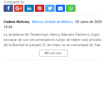
Compartir en:
Cadena Noticias,
Mexico, Estado de México,
03 Junio de 2026
14:54
La alcaldesa de Tenancingo, Nancy Nápoles Pacheco, logró
escapar de sus secuestradores luego de haber sido privada
de la libertad el pasado 31 de mayo en la comunidad de San
Miguel Tecomatlán.
Leer más
De acuerdo con los reportes, un grupo de hombres armados
interceptó a la presidenta municipal y la trasladó por la fuerza
a una vivienda ubicada en el municipio de Joquicingo.
Las autoridades señalaron que los presuntos responsables
planeaban exigir 40 millones de pesos a cambio de liberar
con vida a la funcionaria.