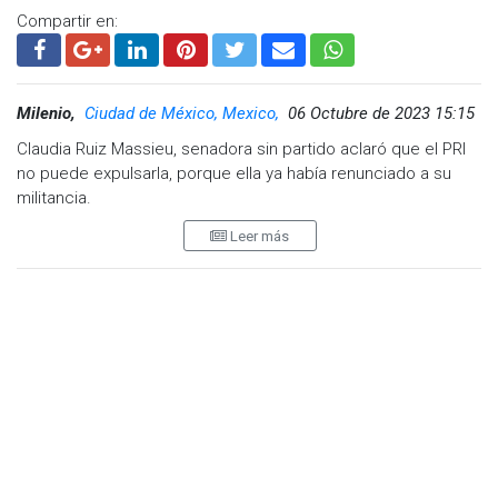
Compartir en:
Milenio,
Ciudad de México, Mexico,
06 Octubre de 2023 15:15
Claudia Ruiz Massieu, senadora sin partido aclaró que el PRI
no puede expulsarla, porque ella ya había renunciado a su
militancia.
Leer más
En redes sociales, la legisladora compartió un audio de una
entrevista radiofónica y escribió: “no me pueden expulsar de
un lugar del que me fui por voluntad propia hace meses. No
tengan duda: seguiré siendo oposición los meses que le
quedan a este gobierno, pero siempre desde un lugar
congruente con mis principios y valores”.
Este jueves por la noche, durante el consejo político, el PRI
expulsó a los peñistas Miguel Ángel Osorio Chong, Nuvia
Mayorga, Eruviel Ávila y Jorge Carlos Ramírez Marín, entre
otros.