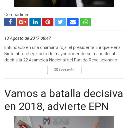
Visita y accede a todo nuestro contenido |
www.cadenanoticias.com
| Twitter:
@cadena_noticias
|
Compartir en:
Facebook:
@cadenanoticiasmx
| Instagram:
@cadenanoticiasmx
| TikTok:
@CadenaNoticias
| Telegram:
https://t.me/GrupoCadenaResumen
|
13 Agosto de 2017 08:47
Enfundado en una chamarra roja, el presidente Enrique Peña
Nieto abre el episodio de mayor poder de su mandato, al
decir a la 22 Asamblea Nacional del Partido Revolucionario
Institucional (PRI): "Nuestro partido está listo para lo que
Leer más
viene".
Sentados en primera fila escuchan cardenales que podrían
llegar a ser el candidato en 2018. Lo miran atentos Miguel
Vamos a batalla decisiva
Ángel Osorio Chong, José Antonio Meade, José Calzada,
Aurelio Nuño y José Narro; ausente Luis Videgaray.
en 2018, advierte EPN
Ahí, en un Palacio de los Deportes desbordado por la clase
política priísta, avalan que el partido abra la posibilidad de un
candidato que no sea militante.