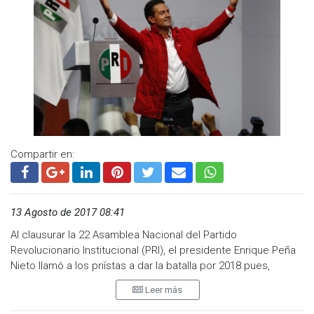
Enrique Ochoa, líder del tricolor, entrega las reglas del juego
para elegir al candidato presidencial. El PRI dice estar listo.
Compartir en:
13 Agosto de 2017 08:41
Al clausurar la 22 Asamblea Nacional del Partido
Revolucionario Institucional (PRI), el presidente Enrique Peña
Nieto llamó a los priístas a dar la batalla por 2018 pues,
advirtió, estará en juego el futuro del país con dos
Leer más
escenarios: uno de progreso que ofrece el tricolor y otro de
apuesta al pasado, al caudillismo, a la subordinación de sus