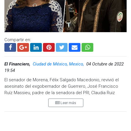
precipicio al que llevó al PRI, a la peor época de su historia”,
sostuvo.
Visita y accede a todo nuestro contenido |
www.cadenanoticias.com
| Twitter:
@cadena_noticias
|
Facebook:
@cadenanoticiasmx
| Instagram:
@cadenanoticiasmx
| TikTok:
@CadenaNoticias
| Telegram:
Compartir en:
https://t.me/GrupoCadenaResumen
|
El Financiero,
Ciudad de México, Mexico,
04 Octubre de 2022
19:54
El senador de Morena, Félix Salgado Macedonio, revivió el
asesinato del exgobernador de Guerrero, José Francisco
Ruíz Massieu, padre de la senadora del PRI, Claudia Ruiz
Massieu, lo que ‘encendió' un debate intenso en la discusión
Leer más
sobre la presencia del Ejército en las calles hasta 2028
llevada a cabo este martes 4 de octubre.
Luego de que la senadora priista dijo que aprendió a hacer
política de la mano de su padre, Félix Salgado Macedonio