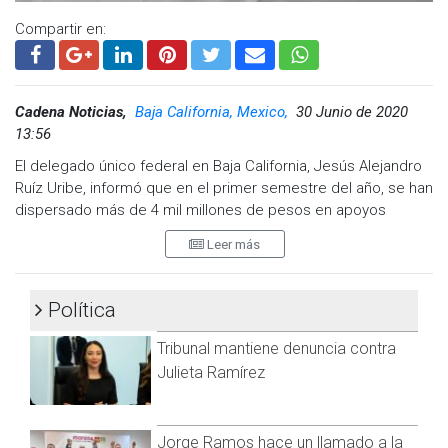
Compartir en:
Cadena Noticias,
Baja California, Mexico,
30 Junio de 2020
13:56
El delegado único federal en Baja California, Jesús Alejandro
Ruíz Uribe, informó que en el primer semestre del año, se han
dispersado más de 4 mil millones de pesos en apoyos
sociales para beneficio de los grupos vulnerables.
Leer más
En conferencia de prensa, Ruíz Uribe destacó que en el
segundo semestre del año se repartirá una cifra similar y la
Política
prioridad son los adultos mayores.
Tribunal mantiene denuncia contra
Detalló que en julio comienza la entrega de recursos más de
481.3 millones de pesos para 183 mil 716 adultos mayores de
Julieta Ramírez
68 años.
Por tratarse de una población vulnerable, se da da prioridad a
Jorge Ramos hace un llamado a la