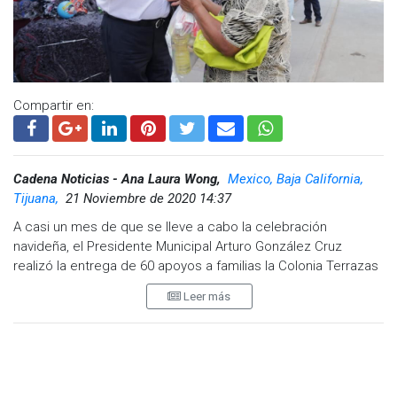
Compartir en:
Cadena Noticias - Ana Laura Wong,
Mexico, Baja California,
Tijuana,
21 Noviembre de 2020 14:37
A casi un mes de que se lleve a cabo la celebración
navideña, el Presidente Municipal Arturo González Cruz
realizó la entrega de 60 apoyos a familias la Colonia Terrazas
del Valle de la delegación La Presa Este, estos apoyos
Leer más
corresponden a una despensa, cobija y una cena navideña.
El evento protocolario se realizó en el centro comunitario de
Terrazas del Valle en el que asistieron el Regidor y
Presidente de la Comisión de Seguridad Ciudadana José
Refugio Cañada García, la Secretaria de Bienestar Gabriela