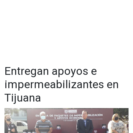
Farías y la Delegada de La Presa Este María Cristina Muñoz
Sánchez.
"Es necesario buscar aquellas acciones que le puedan dar
satisfacción y apoyo a las personas más vulnerables de la
ciudad, vamos a seguir trabajando todos los días para lograr
ese bienestar y justicia que merecen todos los tijuanenses"
expresó González Cruz.
Entregan apoyos e
impermeabilizantes en
Tijuana