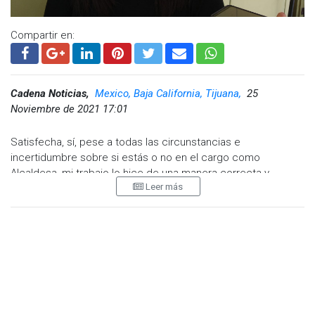
Compartir en:
Cadena Noticias,
Mexico, Baja California, Tijuana,
25
Noviembre de 2021 17:01
Satisfecha, sí, pese a todas las circunstancias e
incertidumbre sobre si estás o no en el cargo como
Alcaldesa, mi trabajo lo hice de una manera correcta y
Leer más
congruente con mi mensaje, afirmó la ex Presidenta
Municipal de Tijuana, Karla Macfarland Ruiz.
Señaló que ella y su equipo trabajó en una transición
ordenada y en equipo dos meses antes de concluir su
periodo como primer edil, ‘’y es mi mayor tranquilidad y
satisfacción poder entregar como lo hice, con respeto,
bueno, lo entregó el Alcalde Arturo González, pero hasta un
día antes, lo que pude entregar lo entregué de una manera