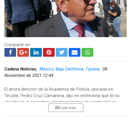
de la nueva mesa directiva de la Red de Mujeres Unidas por
BC, apoyando a otras mujeres a las que ahora toca seguir
contribuyendo con nuestra ciudad y nuestro Estado.
Compartir en:
Cadena Noticias,
Mexico, Baja California, Tijuana,
08
Noviembre de 2021 12:44
El ahora director de la Academia de Policía, ubicada en
Tecate, Pedro Cruz Camarena, dijo en entrevista que él no
encabezó el operativo con municipales en contra del ex
Leer más
alcalde de Tijuana Arturo González Cruz, a finales del mes de
septiembre.
Karla Macfarland indicó que su trabajo lo dedicó para que los
ciudadanos sientan tranquilidad, y ahora dijo estar