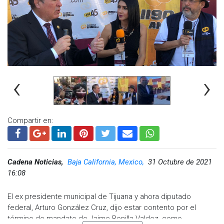
siempre apoyando mi ciudad eso sí’’, concluyó.
‹
›
Compartir en:
Cadena Noticias,
Baja California, Mexico,
31 Octubre de 2021
16:08
Visita y accede a todo nuestro contenido |
www.cadenanoticias.com
| Twitter:
@cadena_noticias
|
El ex presidente municipal de Tijuana y ahora diputado
Facebook:
@cadenanoticiasmx
| Instagram:
federal, Arturo González Cruz, dijo estar contento por el
@cadena_noticias
| TikTok:
@CadenaNoticias
| Telegram:
término de mandato de Jaime Bonilla Valdez, como