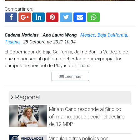
Compartir en:
Cadena Noticias - Ana Laura Wong,
Mexico, Baja California,
Tijuana,
28 Octubre de 2021 10:34
El Gobernador de Baja California, Jaime Bonilla Valdez pide
que no acusen al gobierno del estado por expropiar los
campos de béisbol de Playas de Tijuana.
Leer más
Relató que en la reciente visita del Presidente de la
República, Andrés Manuel López Obrador, un niño lo abordó
para decirle que le querían quitar el campo de béisbol.
Regional
"Me dijo ¿de qué se trata?, le dije no hay tal acción es al
Miriam Cano responde al Síndico:
contrario son ligas de béisbol con equipos inmobiliarios han
ido despojando este predio inclusive hasta vendiendo y me
afirma, no puede decidir el destino
dijo el Presidente te puedes encargar de que esto pare",
de 12 MDP
detalló Bonilla.
Vinculan a tres policías por