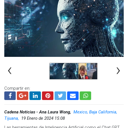
debemos a cada uno de ustedes donde consideramos que
diferentes públicos estemos sensibles ante una situación
que a ella lamentablemente le tocó a vivir y es un acto donde
viene a compartir y dejar esa enseñanza de vida de
conciencia y sensibilización", expresó Rubio Bojórquez.
Visita y accede a todo nuestro contenido |
www.cadenanoticias.com
| Twitter:
@cadena_noticias
|
Facebook:
@cadenanoticiasmx
| Instagram:
@cadenanoticiasmx
| TikTok:
@CadenaNoticias
|
‹
›
Whatsapp:
@CadenaNoticias
|
Compartir en:
Cadena Noticias - Ana Laura Wong,
Mexico, Baja California,
Tijuana,
19 Enero de 2024 15:08
Las herramientas de Inteligencia Artificial como el Chat GPT,