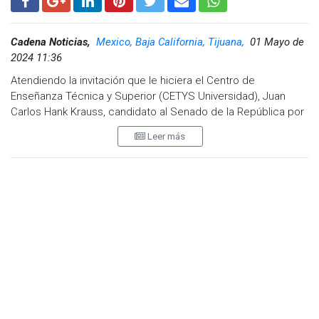
Cadena Noticias,
Mexico, Baja California, Tijuana,
01 Mayo de
2024 11:36
Atendiendo la invitación que le hiciera el Centro de
Enseñanza Técnica y Superior (CETYS Universidad), Juan
Carlos Hank Krauss, candidato al Senado de la República por
el Partido Verde Ecologista (PVEM), sostuvo un encuentro
Leer más
con estudiantes de dicha institución educativa.
“Estamos comprometidos con Tijuana y con Baja California.
De la mano de ustedes, con sus ideas, con sus propuestas.
Nosotros seremos los gestores y supervisores del buen
manejo de los recursos federales para nuestro Estado”,
mencionó el abanderado del PVEM.