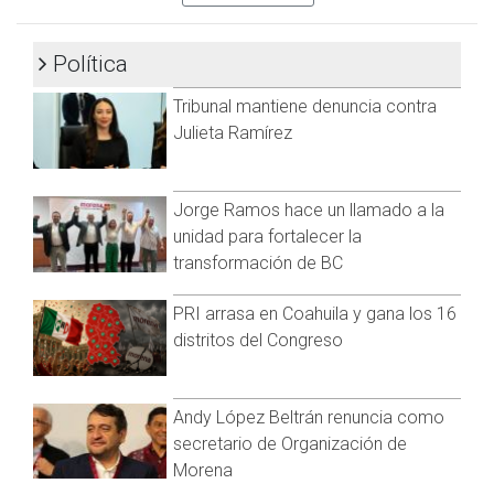
Tras una destacada participación de estudiantes en la
Olimpiada Mexicana de Matemáticas de Baja California,
Política
Sebastían consiguió su pase al conseguir un primer lugar,
Tribunal mantiene denuncia contra
con este será el tercer año que participa.
Julieta Ramírez
“Me siento muy seguro, voy a estar preparándome las
próximas semanas con mucha disciplina y seguramente
estaré desempeñando un buen papel”, comentó.
Jorge Ramos hace un llamado a la
unidad para fortalecer la
transformación de BC
PRI arrasa en Coahuila y gana los 16
distritos del Congreso
Andy López Beltrán renuncia como
secretario de Organización de
Morena