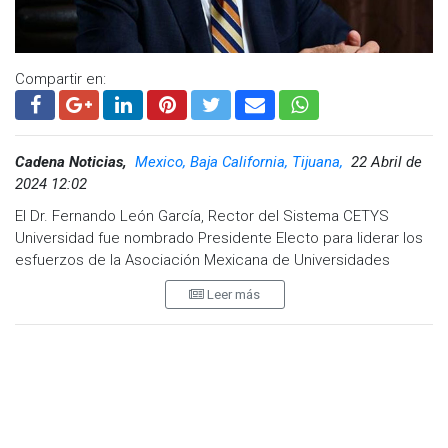
Compartir en:
Cadena Noticias,
Mexico, Baja California, Tijuana,
22 Abril de
2024 12:02
El Dr. Fernando León García, Rector del Sistema CETYS
Universidad fue nombrado Presidente Electo para liderar los
esfuerzos de la Asociación Mexicana de Universidades
Privadas (AMUP), durante el periodo 2024-2026.
Leer más
Visita y accede a todo nuestro contenido |
La Asociación Mexicana de Universidades Privadas fue
www.cadenanoticias.com
| Twitter:
@cadena_noticias
|
fundada en 2006, integrada por instituciones educativas que
Facebook:
@cadenanoticiasmx
| Instagram:
no persiguen fines de lucro, comprometidas con la más alta
@cadenanoticiasmx
| TikTok:
@CadenaNoticias
|
calidad, y que buscan sostener un diálogo sistemático con y
Whatsapp:
@CadenaNoticias
|
representación ante las autoridades educativas federales. La
AMUP tiene como miembros a la Universidad Panamericana,