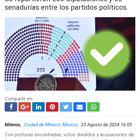
senadurías entre los partidos políticos.
Visita y accede a todo nuestro contenido |
www.cadenanoticias.com
| Twitter:
@cadena_noticias
|
Facebook:
@cadenanoticiasmx
| Instagram:
@cadenanoticiasmx
| TikTok:
@CadenaNoticias
|
Whatsapp:
@CadenaNoticias
| Telegram:
@CadenaNoticias
Compartir en:
Milenio,
Ciudad de México, Mexico,
23 Agosto de 2024 16:03
Con posturas encontradas, votos divididos y acusaciones de