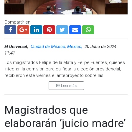
Compartir en:
El Universal,
Ciudad de México, Mexico,
20 Julio de 2024
11:41
Los magistrados Felipe de la Mata y Felipe Fuentes, quienes
integran la comisión para calificar la elección presidencial,
recibieron este viernes el anteproyecto sobre las
impugnaciones contra este elección, y se perfila que el
Leer más
proyecto esté listo el próximo miércoles.
'Hoy se nos entregó, al magistrado Felipe de la Mata y un
servidor, el primer documento de trabajo para revisión y
Magistrados que
análisis de las impugnaciones recibidas en la Sala Superior
del Proceso Electoral Federal 2023-2024", informó el
elaborarán ‘juicio madre’
magistrado Felipe Fuentes.