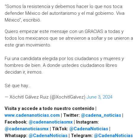
“Somos la resistencia y debemos hacer lo que nos toca:
defender México del autoritarismo y el mal gobierno. Viva
México”, escribió.
Quiero empezar este mensaje con un GRACIAS a todas y
todos los mexicanos que se atrevieron a soñar y se unieron a
este gran movimiento.
Fui una candidata elegida por los ciudadanos y mujeres y
hombres de bien. A donde ustedes ciudadanos libres
decidan ir, iremos.
Sé que hay…
— Xóchitl Gálvez Ruiz (@XochitlGalvez)
June 3, 2024
Visita y accede a todo nuestro contenido |
www.cadenanoticias.com
| Twitter:
@cadena_noticias
|
Facebook:
@cadenanoticiasmx
| Instagram:
@cadenanoticiasmx
| TikTok:
@CadenaNoticias
|
Whatsapp:
@CadenaNoticias
| Telegram:
@CadenaNoticias