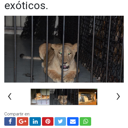
exóticos.
‹
›
Compartir en: