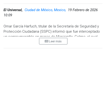
El Universal,
Ciudad de México, Mexico,
19 Febrero de 2026
10:09
Omar García Harfuch, titular de la Secretaría de Seguridad y
Protección Ciudadana (SSPC) informó que fue interceptado
un semisumergible en mares de Manzanillo, Colima, el cual
Leer más
transportaba bultos de cocaína. Fueron detenidas 3
personas.
A través de redes sociales, García Harfuch indicó que, como
parte de la vigilancia permanente que lleva a cabo la
Secretaría de Marina (Semar) en mares mexicanos, personal
de la Armada de México interceptó la nave marítima donde
localizaron 179 bultos con aproximadamente 4 toneladas de
este narcótico.
Como parte de la vigilancia permanente que lleva a cabo la
Secretaría de Marina en mares mexicanos, en Manzanillo,
Colima, personal de la Armada de México
@SEMAR_mx