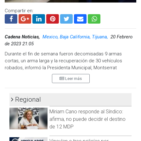
Compartir en:
Cadena Noticias,
Mexico, Baja California, Tijuana,
20 Febrero
de 2023 21:05
Durante el fin de semana fueron decomisadas 9 armas
Estos vehículos están presuntamente vinculados con un
cortas, un arma larga y la recuperación de 30 vehículos
reciente ataque armado contra agentes de la FESC en La
robados, informó la Presidenta Municipal, Montserrat
Rumorosa.
Caballero Ramírez.
Leer más
Además, siguiendo denuncias ciudadanas sobre actividades
Agregó que agentes de la policía municipal decomisaron 179
ilícitas y la presencia de animales exóticos, se descubrió una
dosis de marihuana, mil 190 dosis de metanfetaminas.
propiedad de dos pisos en aparente abandono. En el patio
Regional
trasero, se encontraron tigres de gran tamaño y más de una
Además 9 personas fueron detenidas por portación de arma
Miriam Cano responde al Síndico:
decena de conejos.
de fuego, 22 detenidos por robo de vehículos, 8 robo por
robo con violencia, 9 por delitos de narcomenudeo y 18 más
afirma, no puede decidir el destino
de otros delitos.
de 12 MDP
Recalcó que fueron acciones por parte de la policía