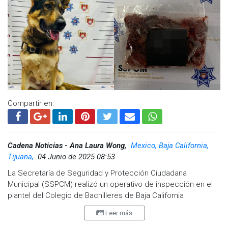
“N”, de 54 años, señalado como generador de violencia en la
delegación Sánchez Taboada y presuntamente vinculado a
robos con violencia a transeúntes y conductores de
plataformas. Se le encuentra una pistola calibre .380 con un
cartucho.
Visita y accede a todo nuestro contenido |
www.cadenanoticias.com
| Twitter:
@cadena_noticias
|
Facebook:
@cadenanoticiasmx
| Instagram:
@cadenanoticiasmx
| TikTok:
@CadenaNoticias
|
Compartir en:
Whatsapp:
@CadenaNoticias
| Telegram:
@CadenaNoticias
Cadena Noticias - Ana Laura Wong,
Mexico, Baja California,
Tijuana,
04 Junio de 2025 08:53
La Secretaría de Seguridad y Protección Ciudadana
Municipal (SSPCM) realizó un operativo de inspección en el
plantel del Colegio de Bachilleres de Baja California
(COBACH), ubicado en la colonia Cañadas del Florido,
Leer más
logrando detectar y asegurar sustancias prohibidas en el