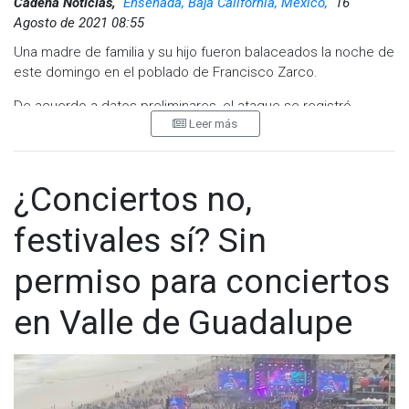
Cadena Noticias,
Ensenada, Baja California, Mexico,
16
Agosto de 2021 08:55
Una madre de familia y su hijo fueron balaceados la noche de
este domingo en el poblado de Francisco Zarco.
De acuerdo a datos preliminares, el ataque se registró
Leer más
alrededor de las 22:00 horas en Valle de Guadalupe donde se
reportaron disparos de arma de fuego en las calles Lucio
Blanco y Octava de Francisco Zarco donde encontraron
varios casquillos percutidos.
¿Conciertos no,
Posteriormente se reportó el arribo de dos personas en el
festivales sí? Sin
puesto de socorro de Francisco Zarco; un joven y su mamá
quienes tenían lesiones.
permiso para conciertos
Ambos fueron trasladados a un hospital a Ensenada para su
en Valle de Guadalupe
atención médica.