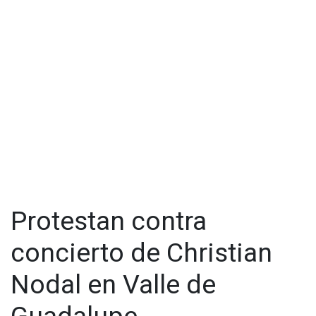
empresarial.
“En EDVG sabemos que podemos se agentes de cambio y
queremos hacerlo desde la educación ambiental, queremos
que incremente la conciencia social sobre los cuidados y la
importancia de atender a nuestros ecosistemas, para que las
próximas generaciones además de hacerlo, puedan disfrutar
de lo que hoy, podemos compartir”, dijo.
Dentro del plan de trabajo de EDVG se suman la capacitación
sobre saneamiento de aguas residuales, reciclaje, residuos,
jornadas de limpieza, capacitación de brigadas contra
incendios, entre otros.
Protestan contra
concierto de Christian
Nodal en Valle de
Guadalupe