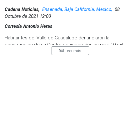
Cadena Noticias,
Ensenada, Baja California, Mexico,
08
Octubre de 2021 12:00
Cortesía Antonio Heras
Habitantes del Valle de Guadalupe denunciaron la
construcción de un Centro de Espectáculos para 10 mil
Leer más
personas que se construye en el corazón de la zona
vitivinícola del Baja California y del noroeste de México.
Los propietarios de la empresa tijuanense APM
Producciones hicieron el desmonte de un terreno de 25
hectáreas en zonas de conservación y de uso agrícola
donde la noche de este sábado se presentará Cristian
Nodal.
Para ello, los organizadores colocaron un escenario de
madera y sillas en el área donde se construirá el foro.