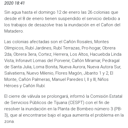
2020 18:41
Sin agua hasta el domingo 12 de enero las 26 colonias que
desde el 8 de enero tienen suspendido el servicio debido a
los trabajos de desazolve tras la inundación en el Cañon del
Matadero.
Las colonias afectadas son el Cañón Rosales, Montes
Olímpicos, Rubí Jardines, Rubí Terrazas, Pro-hogar, Obrera
2da, Obrera 3era, Cortez, Herrera, Los Altos, Hacuebda Linda
Vista, Infonavit Lomas del Porvenir, Cañón Miramar, Pedragal
de Santa Julia, Loma Bonita, Nueva Aurora, Nueva Autora Sur,
Salvatierra, Nuevo Milenio, Flores Magón, Jibarito 1 y 2, El
Monte, Cañón Palmeras, Manuel Paredes I, II y III, Niños
Héroes y Cañón Rubí.
El cierre de válvula se prolongará, informó la Comisión Estatal
de Servicios Públicos de Tijuana (CESPT) con el fin de
resolver la inundación en la Planta de Bombeo número 3 (PB-
3), que al encontrarse bajo el agua aumenta el problema en la
zona.