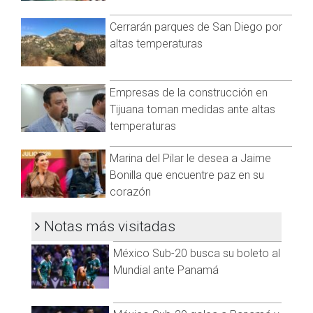
Calle Justo Cierra.
Valle Vista 2.
Cerrarán parques de San Diego por
Melchor Ocampo.
altas temperaturas
Murua Poniente.
Calle Santa Rita.
Kenedy.
Empresas de la construcción en
Defensores de B,C.
Tijuana toman medidas ante altas
Buena Vista.
temperaturas
Marina del Pilar le desea a Jaime
Bonilla que encuentre paz en su
corazón
Visita y accede a todo nuestro contenido |
Notas más visitadas
www.cadenanoticias.com
| Twitter:
@cadena_noticias
|
Facebook:
@cadenanoticiasmx
| Instagram:
México Sub-20 busca su boleto al
@cadenanoticiasmx
| TikTok:
@CadenaNoticias
| Telegram:
Mundial ante Panamá
https://t.me/GrupoCadenaResumen
|