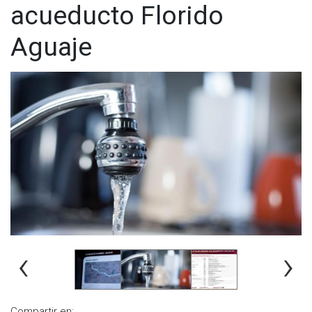
acueducto Florido
Aguaje
‹
›
Compartir en: