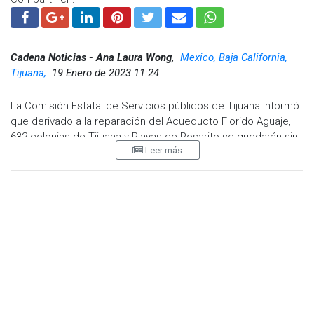
Cadena Noticias - Ana Laura Wong,
Mexico, Baja California,
Tijuana,
19 Enero de 2023 11:24
La Comisión Estatal de Servicios públicos de Tijuana informó
que derivado a la reparación del Acueducto Florido Aguaje,
632 colonias de Tijuana y Playas de Rosarito se quedarán sin
Leer más
el suministro de agua a partir de las 8:00 horas del próximo
lunes 23 de enero que permanecerá durante 44 horas.
A partir de de las 00:00 horas del martes 24 de enero inicia el
proceso de recuperación paulatina durante las siguientes 27
horas.
El Director General de la CESPT, Víctor Daniel Amador
Rodríguez, indicó que es la principal arteria del sistema de
suministro y distribución de agua potable para Tijuana y
Rosarito, la cual cuenta con alrededor de 45 años de
construcción y más de diez años sin mantenimiento.