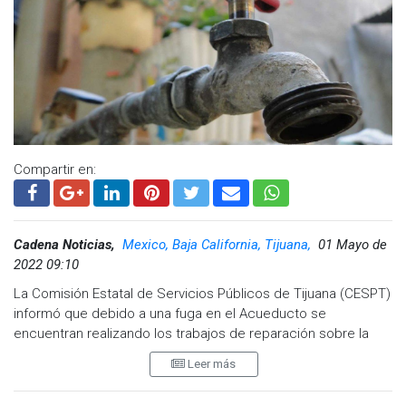
Mirador Capistrano
Vista Real
Visita y accede a todo nuestro contenido |
www.cadenanoticias.com
| Twitter:
@cadena_noticias
|
Facebook:
@cadenanoticiasmx
| Instagram:
@cadena_noticias
| TikTok:
@CadenaNoticias
| Telegram:
https://t.me/GrupoCadenaResumen
|
Compartir en:
Cadena Noticias,
Mexico, Baja California, Tijuana,
01 Mayo de
2022 09:10
La Comisión Estatal de Servicios Públicos de Tijuana (CESPT)
informó que debido a una fuga en el Acueducto se
encuentran realizando los trabajos de reparación sobre la
Rampa Central Camionera en la Colonia Glorieta Centenario,
Leer más
por lo que se presenta falta de agua o baja presión en
algunas áreas.