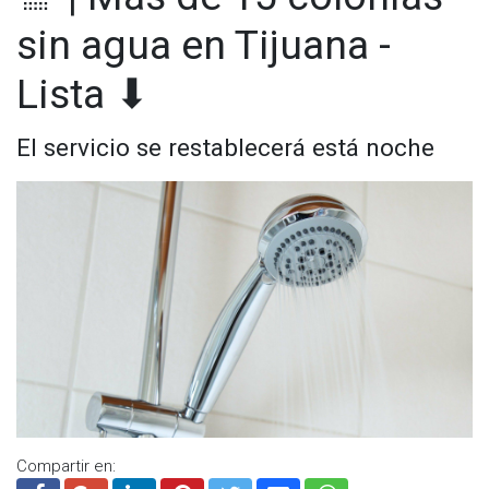
Según la CESPT se estima que en el transcurso de la tarde
sin agua en Tijuana -
noche se empiece a restablecer el servicio de agua.
Lista ⬇
El servicio se restablecerá está noche
Compartir en: