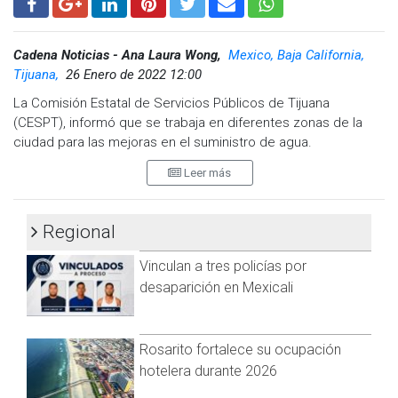
Cadena Noticias - Ana Laura Wong,
Mexico, Baja California,
Tijuana,
26 Enero de 2022 12:00
La Comisión Estatal de Servicios Públicos de Tijuana
(CESPT), informó que se trabaja en diferentes zonas de la
ciudad para las mejoras en el suministro de agua.
Leer más
Se estima que en el transcurso de la noche se restablezca
el servicio de agua en las siguientes calles y colonias.
Calle Guijón #907002-303. Inf Patrimonio.
Regional
Valle Vista
Vinculan a tres policías por
Arenales A
Arenales B
desaparición en Mexicali
Fernández.
Miguel Hidalgo.
Riberas del Mar.
Rosarito fortalece su ocupación
Inf. Patrimonial.
hotelera durante 2026
Alamar.