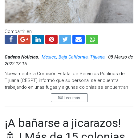
Compartir en:
Cadena Noticias,
Mexico, Baja California, Tijuana,
08 Marzo de
2022 13:15
Nuevamente la Comisión Estatal de Servicios Públicos de
Tijuana (CESPT) informó que su personal se encuentra
trabajando en unas fugas y algunas colonias se encuentran
sin el servicio del agua.
Leer más
Las colonias afectada son Morelos, Madero, Dávila, Gabilondo
y Sánchez Taboada.
¡A bañarse a jicarazos!
Cabe mencionar que en el caso de la colonia Gabilondo no
cuentan con el servicio de agua desde la noche del jueves.
🚿 | Más de 15 colonias