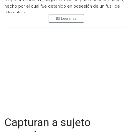
hecho por el cual fue detenido en posesión de un fusil de
alto calibre.
Leer más
El operativo fue realizado por la Unidad Táctica Especial de la
corporación, quienes ubicaron al sujeto en mención cuando
caminaba de manera sospechosa en la colonia Las Torres.
Capturan a sujeto