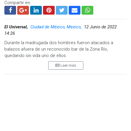
Compartir en:
El Universal,
Ciudad de México, Mexico,
12 Junio de 2022
14:26
Durante la madrugada dos hombres fueron atacados a
balazos afuera de un reconocido bar de la Zona Río,
quedando sin vida uno de ellos.
Leer más
A las 3:50 de la mañana de este domingo se reportó al
número de emergencias un ataque armado en dicha zona,
por lo que paramédicos de la Cruz Roja, se trasladaron al
lugar para tratar de salvarle la vida a los dos hombres.
Sin embargo una de las víctimas contaba con un disparo en
la cabeza, lo que le provocó la muerte en el lugar, mientras
que el otro hombre que recibió al menos cuatro disparos en
el cuerpo pudo ser estabilizado y trasladado en condición
grave a un hospital por los paramédicos.