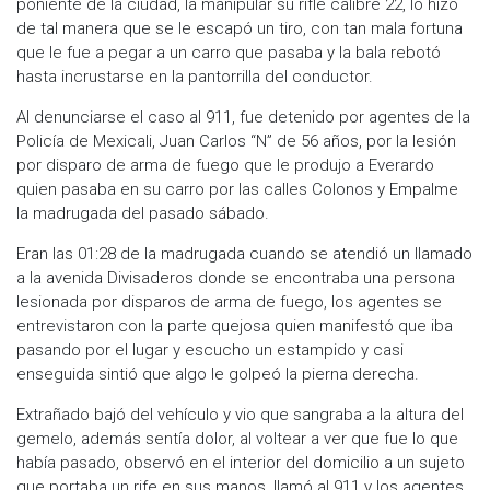
poniente de la ciudad, la manipular su rifle calibre 22, lo hizo
de tal manera que se le escapó un tiro, con tan mala fortuna
que le fue a pegar a un carro que pasaba y la bala rebotó
hasta incrustarse en la pantorrilla del conductor.
Al denunciarse el caso al 911, fue detenido por agentes de la
Policía de Mexicali, Juan Carlos “N” de 56 años, por la lesión
por disparo de arma de fuego que le produjo a Everardo
quien pasaba en su carro por las calles Colonos y Empalme
la madrugada del pasado sábado.
Eran las 01:28 de la madrugada cuando se atendió un llamado
a la avenida Divisaderos donde se encontraba una persona
lesionada por disparos de arma de fuego, los agentes se
entrevistaron con la parte quejosa quien manifestó que iba
pasando por el lugar y escucho un estampido y casi
enseguida sintió que algo le golpeó la pierna derecha.
Extrañado bajó del vehículo y vio que sangraba a la altura del
gemelo, además sentía dolor, al voltear a ver que fue lo que
había pasado, observó en el interior del domicilio a un sujeto
que portaba un rife en sus manos, llamó al 911 y los agentes