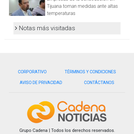
camioneta Ford Escape color blanco con placas de California
Tijuana toman medidas ante altas
burló el cordón perimetral e ignoró las indicaciones de los
temperaturas
custodios y a su paso arrolló el cuerpo sin vida del masculino
baleado.
Notas más visitadas
Fueron momentos de tensión cuando el hombre en aparente
estado de ebriedad intentaba darse a la fuga al cometer tal
acto, pero los más de 15 elementos de la Guardia Nacional
lograron detenerle la marcha, bajarlo del vehículo y ponerlo e
manos de la policía municipal para concretar su detención.
CORPORATIVO
TÉRMINOS Y CONDICIONES
AVISO DE PRIVACIDAD
CONTÁCTANOS
Grupo Cadena | Todos los derechos reservados.