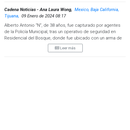
Cadena Noticias - Ana Laura Wong,
Mexico, Baja California,
Tijuana,
09 Enero de 2024 08:17
Alberto Antonio “N”, de 38 años, fue capturado por agentes
de la Policía Municipal, tras un operativo de seguridad en
Residencial del Bosque, donde fue ubicado con un arma de
fuego.
Leer más
Los hechos ocurrieron cuando la autoridad recibió un reporte
al 9-1-1 sobre detonaciones en la comunidad antes citada, en
donde se desplegaron unidades municipales.
En la llamada ciudadana se informó que el responsable
disparaba desde una camioneta Nissan Pathfinder color
blanca, la cual fue ubicada calles adelante y era conducida
por el hoy detenido.
Al realizar una revisión precautoria, se localizó en el vehículo
un arma calibre 9X19 y siete cartuchos útiles calibre 9
milímetros.