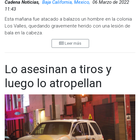
Cadena Noticias,
Baja California, Mexico,
06 Marzo de 2022
11:43
Esta mañana fue atacado a balazos un hombre en la colonia
Los Valles, quedando gravemente herido con una lesión de
bala en la cabeza.
Leer más
Fue a las 7:25 de la mañana que las corporaciones de
seguridad recibieron el reporte de una persona lesionada por
lo que se trasladaron al lugar de los hechos.
Lo asesinan a tiros y
luego lo atropellan
Paramédicos de la Cruz Roja también llegaron logrando
estabilizar a la víctima y trasladarla a un hospital en calidad de
grave para que recibiera atención médica.
Los elementos de la Policía Municipal implementaron un
operativo alrededor de los hechos para dar con el presunto
responsable que huyó pie-tierra, pero no lograron tener éxito.