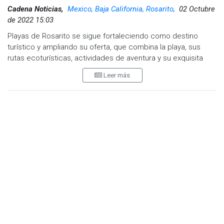
Cadena Noticias,
Mexico, Baja California, Rosarito,
02 Octubre
de 2022 15:03
Playas de Rosarito se sigue fortaleciendo como destino
turístico y ampliando su oferta, que combina la playa, sus
rutas ecoturísticas, actividades de aventura y su exquisita
gastronomía, a lo que se suman hoy en día las cervecerías
Leer más
artesanales, que están produciendo con gran calidad una
gran variedad de cerveza para disfrute tanto del mercado
La conferencia de prensa realizada en días pasados en
local, como de visitantes nacionales y extranjeros.
Playas de Rosarito, fue encabezada por Miguel Aguíñiga
Rodríguez, Secretario de Turismo de Baja California, así como
Luis Enrique Reyes Zanabria, Presidente de la Asociación de
por Michelle Janeth Guerrero Jaimes, Subsecretaria de
Cerveceros Artesanales de Playas de Rosarito, detalló que el
Fomento Económico de Baja California.
movimiento de la cerveza artesanal inició hace
aproximadamente 10 años en Playas de Rosarito, con los
También se contó con la presencia y participación de
primeros establecimientos que ofertaban una gran
Ximena López Herrera, Presidenta de la Asociación de
diversidad de etiquetas de diferentes regiones y países del
Cerveceros de Tijuana y Luis Enrique Reyes Zanabria,
mundo, mismos espacios que sirvieron para introducir
Representante de la Industria Cervecera de Playas de
cervezas producidas localmente y en otros municipios de
Rosarito.
Baja California.
Finalmente se dio a conocer por parte de COTUCO Playas de