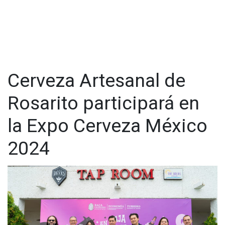
atractivo y a diversificar la oferta gastronómica de este
destino enoturístico.
“Ruta 90.8”, preparó para la edición 2025 del Ensenada Beer
Fest cuatro estilos de cerveza, mismos que fueron bien
recibidos por los asistentes, se trata de una “Brown Ale”, una
“American Pale Ale”, una “India Pale Ale” (IPA) y una “Cream
Cerveza Artesanal de
Ale”, estilos que fueron presentados por primera vez por
esta cervecería en el marco de este evento.
Rosarito participará en
la Expo Cerveza México
2024