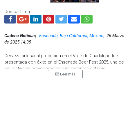
Compartir en:
Cadena Noticias,
Ensenada, Baja California, Mexico,
26 Marzo
de 2025 14:35
Cerveza artesanal producida en el Valle de Guadalupe fue
presentada con éxito en el Ensenada Beer Fest 2025, uno de
los festivales cerveceros más importantes del país
Leer más
celebrado el pasado fin de semana en el Puerto de
Ensenada, en donde se montó un pabellón con el lema “La
Cheve del Valle”.
Ubicada en el Valle de Guadalupe, conocido nacional e
internacionalmente por su producción vitivinícola, la
cervecería “Ruta 90.8”, es pionera en la producción de una
gran variedad de cerveza artesanal en el corazón de la
llamada “Ruta del Vino”, lo que ha venido a brindar un nuevo