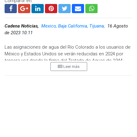
Compartir en:
Cadena Noticias,
Mexico, Baja California, Tijuana,
16 Agosto
de 2023 10:11
Las asignaciones de agua del Río Colorado a los usuarios de
México y Estados Unidos se verán reducidas en 2024 por
tercera vez desde la firma del Tratado de Aguas de 1944.
Leer más
Por ello, las autoridades de México y Estados Unidos han
reconocido la necesidad de tomar medidas adicionales y
urgentes en respuesta al empeoramiento de las condiciones
de sequía y bajo escurrimiento en el Río Colorado. Los lagos
Powell y Mead, las dos principales presas en la cuenca,
registraron niveles bajos récord de almacenamiento en
2022.
Aunque se han observado mejoras en la hidrología en el
último año, el sistema del Río Colorado sigue en riesgo, con