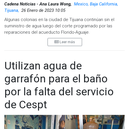
Cadena Noticias - Ana Laura Wong,
Mexico, Baja California,
Tijuana,
26 Enero de 2023 10:05
Algunas colonias en la ciudad de Tijuana continúan sin el
suministro de agua luego del corte programado por las
reparaciones del acueducto Florido-Aguaje.
Leer más
La mañana de este jueves, la Comisión Estatal de Servicios
Públicos de Tijuana (CESPT), anunció que el servicio se ha
restablecido en un 90 por ciento de las 632 colonias
afectadas y están trabajando para la estabilización completa
Utilizan agua de
del sistema en el transcurso de este día.
garrafón para el baño
Sin embargo, la dependencia señaló que si persiste la falta
de agua los habitantes afectados deben reportarlo al 073.
por la falta del servicio
de Cespt