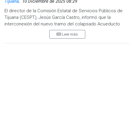
Tijuana,
10 Diciembre de 2025 08:29
El director de la Comisión Estatal de Servicios Públicos de
Tijuana (CESPT), Jesús García Castro, informó que la
interconexión del nuevo tramo del colapsado Acueducto
Florido-Aguaje será pospuesta hasta enero de 2026. La
Leer más
medida busca evitar un corte masivo de agua durante la
temporada decembrina y garantizar un suministro estable
para la ciudadanía.
García Castro explicó que actualmente la pendiente del
acueducto ya se encuentra en condiciones normales, pero
en la zona donde se presenta la fricción por la presión del
agua es donde se han presentado los mayores desgastes.
Aunque la infraestructura ya cumplió su vida útil, esta sección
ha sido la que ha generado más problemas, por lo que se
trabaja en una solución definitiva para la población.
El funcionario pidió a los habitantes que circulan en la zona
de Los Pinos tener paciencia y comprensión, ya que del 7 al
10 de enero no habrá suministro de agua en
aproximadamente 600 colonias. Añadió que el objetivo es