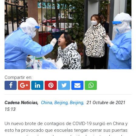
que es “ necesario señalar que esta prueba, la cual se realiza
a partir de una muestra de sangre, no sirve para determinar la
inmunidad de alguien a la enfermedad, ya que los
anticuerpos generados por el sistema inmune pueden estar
presentes a lo largo de meses, pero se desconoce el
tiempo exacto de su duración y es de esperar que variantes
del nuevo coronavirus con una gran tasa de mutaciones
pudieran evadirlos”.
Visita y accede a todo nuestro contenido |
www.cadenanoticias.com
| Twitter:
@cadena_noticias
|
Facebook:
@cadenanoticiasmx
| Instagram:
Compartir en:
@cadena_noticias
| TikTok:
@CadenaNoticias
| Telegram:
https://t.me/GrupoCadenaResumen
|
Cadena Noticias,
China, Beijing, Beijing,
21 Octubre de 2021
15:13
Un nuevo brote de contagios de COVID-19 surgió en China y
esto ha provocado que escuelas tengan cerrar sus puertas