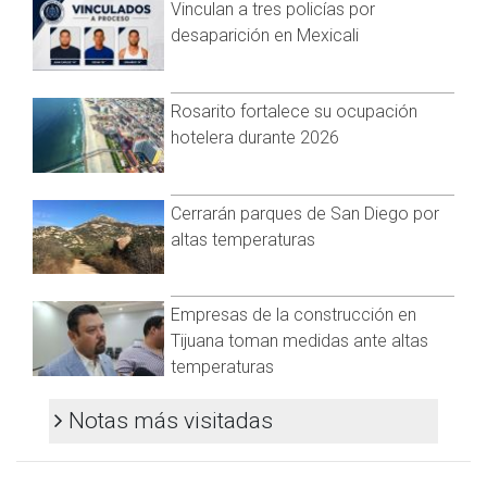
Vinculan a tres policías por
social entre los pacientes y los trabajadores del Condado.
desaparición en Mexicali
Aún así, si las personas no se sienten cómodas frotándose la
nariz, los sitios de prueba tienen médicos que están listos
para intervenir y realizar la prueba.
Rosarito fortalece su ocupación
hotelera durante 2026
Cabe mencionar que mediante un esfuerzo piloto realizado
en septiembre en la ubicación de prueba de Border View
funcionó bien y después el Condado comenzó a
Cerrarán parques de San Diego por
implementarlo en todas sus ubicaciones.
altas temperaturas
Los resultados de una prueba de COVID-19 en un sitio del
Condado generalmente están disponibles dentro de las 24 a
48 horas.
Empresas de la construcción en
Tijuana toman medidas ante altas
temperaturas
Notas más visitadas