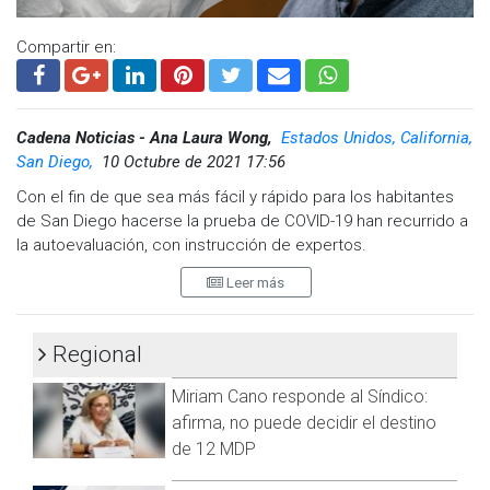
Compartir en:
Cadena Noticias - Ana Laura Wong,
Estados Unidos, California,
San Diego,
10 Octubre de 2021 17:56
Con el fin de que sea más fácil y rápido para los habitantes
de San Diego hacerse la prueba de COVID-19 han recurrido a
la autoevaluación, con instrucción de expertos.
Leer más
Desde principios de septiembre, los pacientes en los sitios
de prueba del COVID-19 del Condado han estado realizando
ellos mismos el frotis nasal después de recibir instrucciones
Regional
de un médico.
Miriam Cano responde al Síndico:
“Esto ayuda a que el proceso sea más eficiente para todos”,
dijo Denise Foster, Directora de Enfermería del Condado y
afirma, no puede decidir el destino
Directora clínica de COVID-19.
de 12 MDP
El auto-hisopado también permite mejorar el distanciamiento