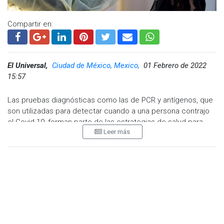
Compartir en:
El Universal,
Ciudad de México, Mexico,
01 Febrero de 2022
15:57
Las pruebas diagnósticas como las de PCR y antígenos, que
son utilizadas para detectar cuando a una persona contrajo
el Covid-19, forman parte de las estrategias de salud para
Leer más
evitar la transmisión de la enfermedad. Sin embargo, la
población aún tiene muchas dudas acerca de cuál es el
diagnóstico correcto para cada caso de infección y el
momento adecuado para realizarse una prueba. Ante esto, el
Cinvestav explica lo que tenemos que saber.
Frente a la alza de contagios por ómicron, la variante más
contagiosa (hasta ahora), las personas han acudido a la
realización de pruebas de diagnóstico al experimentar los