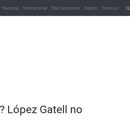
Nacional
Internacional
Más Secciones
Radios
Servicios
a? López Gatell no