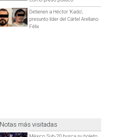
Detienen a Héctor 'Kado',
presunto líder del Cártel Arellano
Félix
Notas más visitadas
México Sub-20 busca su boleto