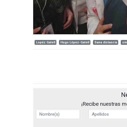
Lopéz Gatell
Hugo López-Gatell
Sana distancia
sin
N
¡Recibe nuestras me