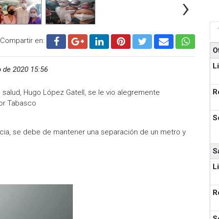
›
Compartir en:
O
L
o de 2020 15:56
R
a salud, Hugo López Gatell, se le vio alegremente
por Tabasco
S
cia, se debe de mantener una separación de un metro y
S
L
R
S