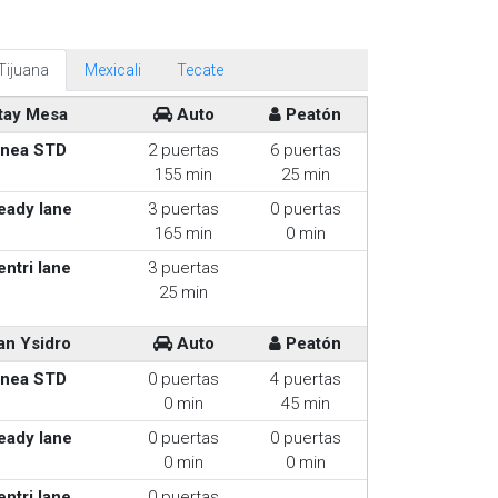
Tijuana
Mexicali
Tecate
tay Mesa
Auto
Peatón
inea STD
2 puertas
6 puertas
155 min
25 min
eady lane
3 puertas
0 puertas
165 min
0 min
entri lane
3 puertas
25 min
an Ysidro
Auto
Peatón
inea STD
0 puertas
4 puertas
0 min
45 min
eady lane
0 puertas
0 puertas
0 min
0 min
entri lane
0 puertas