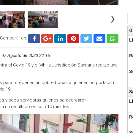
›
O
Compartir en:
L
,
07 Agosto de 2020 22:15
R
el Covid-19 y el Vih, la Jurisdicción Sanitaria realizó una
S
es para ofrecerles un cobre bocas a quienes no portaban
id-19.
S
res y seco servidoras quienes se acercaron
L
aba un resultado en sólo 10 minutos.
R
S