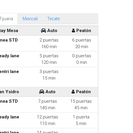
Tijuana
Mexicali
Tecate
tay Mesa
Auto
Peatón
inea STD
2 puertas
6 puertas
160 min
20 min
eady lane
5 puertas
0 puertas
120 min
0 min
entri lane
3 puertas
15 min
an Ysidro
Auto
Peatón
inea STD
7 puertas
15 puertas
140 min
45 min
eady lane
12 puertas
1 puerta
110 min
5 min
entri lane
14 puertas