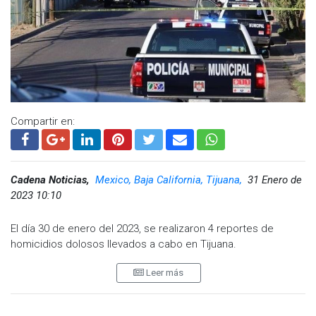
Compartir en:
Cadena Noticias,
Mexico, Baja California, Tijuana,
31 Enero de
2023 10:10
El día 30 de enero del 2023, se realizaron 4 reportes de
homicidios dolosos llevados a cabo en Tijuana.
Alrededor de las 11:25 horas se hizo el primer reporte en la
Leer más
Calle Fray Junipero Serra, Delegación Zona Centro, se trataba
de un doble cadaver según los hechos esto sucedió frente a