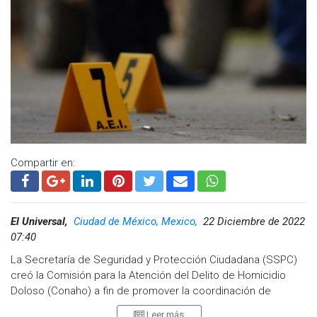
Matamoros. La parte reportante indico que en el taller
mecánico Fyli se escucharon detonaciones por proyectil de
arma de fuego, cuando la policía municipal arribo el lugar
confirmo el hallazgo de dos cuerpos sin vida del sexo
masculino en el interior del taller.
Visita y accede a todo nuestro contenido |
www.cadenanoticias.com
| Twitter:
@cadena_noticias
|
Facebook:
@cadenanoticiasmx
| Instagram:
Compartir en:
@cadenanoticiasmx
| TikTok:
@CadenaNoticias
| Telegram:
https://t.me/GrupoCadenaResumen
|
El Universal,
Ciudad de México, Mexico,
22 Diciembre de 2022
07:40
La Secretaría de Seguridad y Protección Ciudadana (SSPC)
creó la Comisión para la Atención del Delito de Homicidio
Doloso (Conaho) a fin de promover la coordinación de
esfuerzos entre las dependencias responsables de la
Leer más