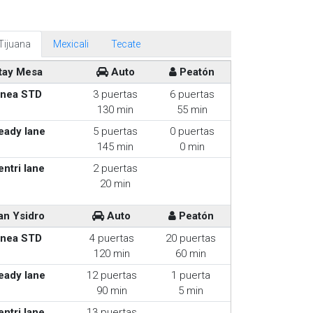
Tijuana
Mexicali
Tecate
tay Mesa
Auto
Peatón
inea STD
3 puertas
6 puertas
130 min
55 min
eady lane
5 puertas
0 puertas
145 min
0 min
entri lane
2 puertas
20 min
an Ysidro
Auto
Peatón
inea STD
4 puertas
20 puertas
120 min
60 min
eady lane
12 puertas
1 puerta
90 min
5 min
entri lane
13 puertas