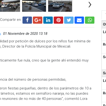
›
Compartir en:
O
L
o,
01 Noviembre de 2020 13:18
ilidad por petición de dulces por los niños fue mínima de
R
 Director de la Policía Municipal de Mexicali.
S
cticamente fue nula, creo que la gente ahí entendió muy
S
tencia del número de personas permitidas,
L
ueron fiestas pequeñas, dentro de los parámetros de 10 a
R
 parámetros, estamos en semáforo naranja, no las puedes
en reuniones de no más de 40 personas", comentó Lora
S