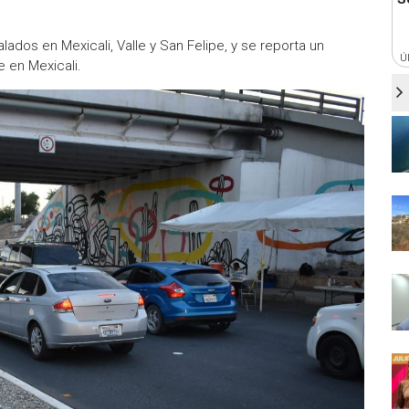
alados en Mexicali, Valle y San Felipe, y se reporta un
Ú
 en Mexicali.