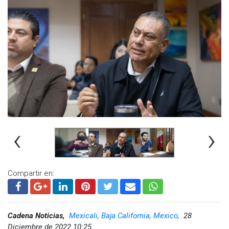
dirigidas a la sociedad, como “BC Consume responsable”,
mesas de trabajo sobre diferentes temáticas ambientales,
así como la participación en los distintos comités que
trabajan en materia ambiental, aportando para un desarrollo
sostenible en beneficio de todos los seres del planeta.
‹
›
Compartir en:
Cadena Noticias,
Mexicali, Baja California, Mexico,
28
Diciembre de 2022 10:25