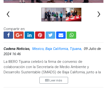
‹
›
Compartir en:
Cadena Noticias,
Mexico, Baja California, Tijuana,
09 Julio de
2024 16:46
La IBERO Tijuana celebró la firma de convenio de
colaboración con la Secretaría de Medio Ambiente y
Desarrollo Sustentable (SMADS) de Baja California, junto a la
inauguración del Sensor de Monitoreo de Calidad del Aire en
Leer más
la universidad, como parte de los compromisos de la
institución educativa en acciones ambientales para el
cuidado de la casa común.
El director general de IBERO Tijuana, Mtro. Florentino Badial