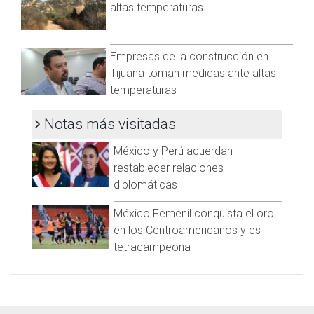
La autoridad recomendó evitar exponerse al aire libre a
altas temperaturas
personas en los mencionados rangos de edad; en dado de
tener que salir, cubrirse nariz y boca; utilizar ropa abrigadora;
y beber mucha agua.
Empresas de la construcción en
Visita y accede a todo nuestro contenido |
Tijuana toman medidas ante altas
www.cadenanoticias.com
| Twitter:
@cadena_noticias
|
temperaturas
Facebook:
@cadenanoticiasmx
| Instagram:
@cadenanoticiasmx
| TikTok:
@CadenaNoticias
| Telegram:
Notas más visitadas
https://t.me/GrupoCadenaResumen
|
México y Perú acuerdan
restablecer relaciones
diplomáticas
México Femenil conquista el oro
en los Centroamericanos y es
tetracampeona