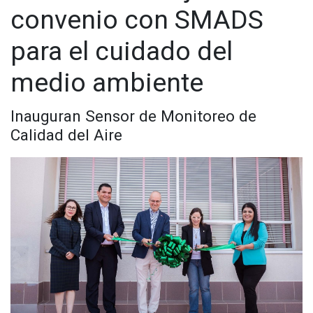
convenio con SMADS
Whatsapp:
@CadenaNoticias
| Telegram:
@CadenaNoticias
para el cuidado del
medio ambiente
Inauguran Sensor de Monitoreo de
Calidad del Aire