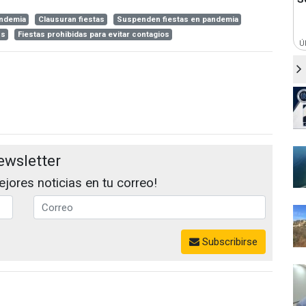
andemia
Clausuran fiestas
Suspenden fiestas en pandemia
us
Fiestas prohibidas para evitar contagios
Ú
ewsletter
jores noticias en tu correo!
Subscribirse