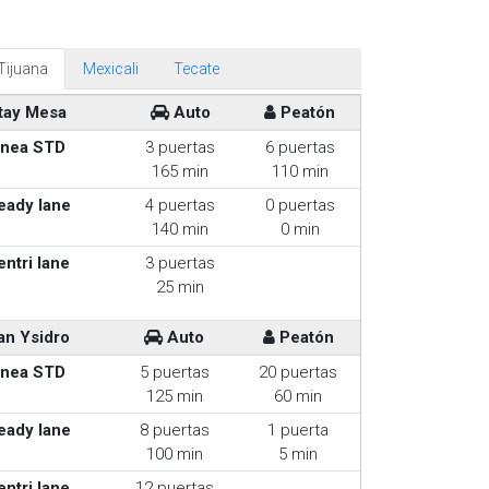
Tijuana
Mexicali
Tecate
tay Mesa
Auto
Peatón
inea STD
3 puertas
6 puertas
165 min
110 min
eady lane
4 puertas
0 puertas
140 min
0 min
entri lane
3 puertas
25 min
an Ysidro
Auto
Peatón
inea STD
5 puertas
20 puertas
125 min
60 min
eady lane
8 puertas
1 puerta
100 min
5 min
entri lane
12 puertas