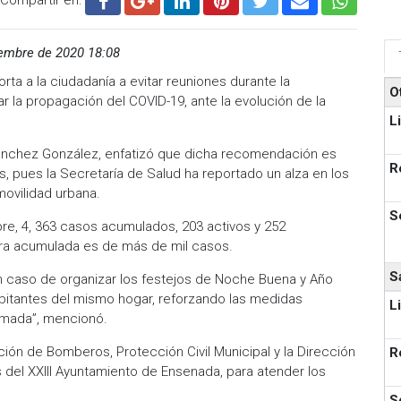
embre de 2020 18:08
ta a la ciudadanía a evitar reuniones durante la
O
r la propagación del COVID-19, ante la evolución de la
L
 Sánchez González, enfatizó que dicha recomendación es
R
s, pues la Secretaría de Salud ha reportado un alza en los
ovilidad urbana.
S
re, 4, 363 casos acumulados, 203 activos y 252
fra acumulada es de más de mil casos.
S
n caso de organizar los festejos de Noche Buena y Año
bitantes del mismo hogar, reforzando las medidas
L
lamada”, mencionó.
ón de Bomberos, Protección Civil Municipal y la Dirección
R
del XXIII Ayuntamiento de Ensenada, para atender los
S