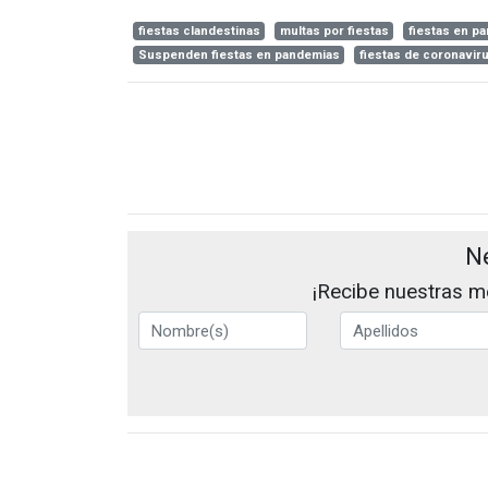
fiestas clandestinas
multas por fiestas
fiestas en p
Suspenden fiestas en pandemias
fiestas de coronavir
N
¡Recibe nuestras me