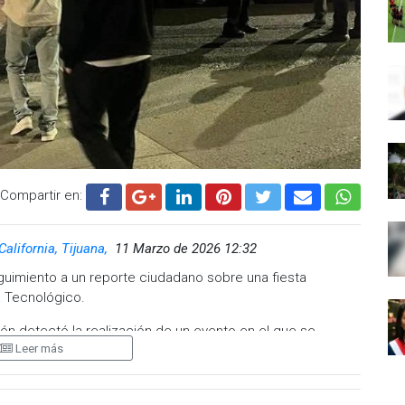
Compartir en:
California, Tijuana,
11 Marzo de 2026 12:32
eguimiento a un reporte ciudadano sobre una fiesta
a Tecnológico.
ción detectó la realización de un evento en el que se
Leer más
sumo de bebidas alcohólicas, además de que se cobraba
cia de aproximadamente 30 menores de edad al interior del