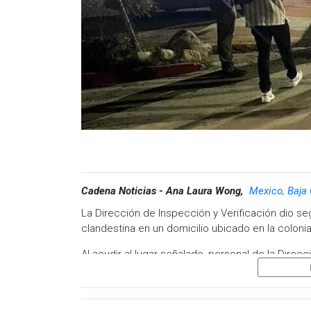
Cadena Noticias - Ana Laura Wong,
Mexico, Baja 
La Dirección de Inspección y Verificación dio s
clandestina en un domicilio ubicado en la coloni
Al acudir al lugar señalado, personal de la Direc
permitía el acceso a menores de edad y el con
una cuota para ingresar.
Durante la intervención, se identificó la presen