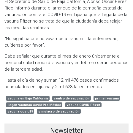
El Secretario de Salud de Baja California, Alonso Óscar Pérez
Rico informó durante el arranque de la campaña estatal de
vacunación contra el COVID-19 en Tijuana que la llegada de la
vacuna Pfizer no se trata de que la ciudadanía deba relajar
las medidas sanitarias.
"No significa que no vayamos a transmitir la enfermedad,
cuídense por favor".
Cabe señalar que durante el mes de enero únicamente el
personal salud recibirá la vacuna y en febrero serán personas
de la tercera edad.
Hasta el día de hoy suman 12 mil 476 casos confirmados
acumulados en Tijuana y 2 mil 623 fallecimientos.
vacuna en Baja California
centro de vacunación
primer vacuna
llegan vacunas covid19 a México
vacuna COVID Pfizer
vacuna covid19
simulacro de vacunación
Newsletter