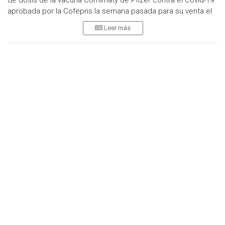
aprobada por la Cofepris la semana pasada para su venta el
público en general en consultorios y farmacias privadas.
Leer más
Ésta es de ARNm monovalente con la actualización de la
variante estacional ómicron XBB.1.5 del virus SARS-CoV-2.
El pasado 7 de diciembre, la Cofepris otorgó el registro
sanitario a las vacuna Spikevax (monovalente XBB.1.5) de
ModernaTx. Inc. y a la de Pfizer.
Dicha Comisión sanitaria dijo que la transición de la
autorización se logró en tiempo récord, tras un análisis
riguroso y la evaluación desempeño clínico de los biológicos.