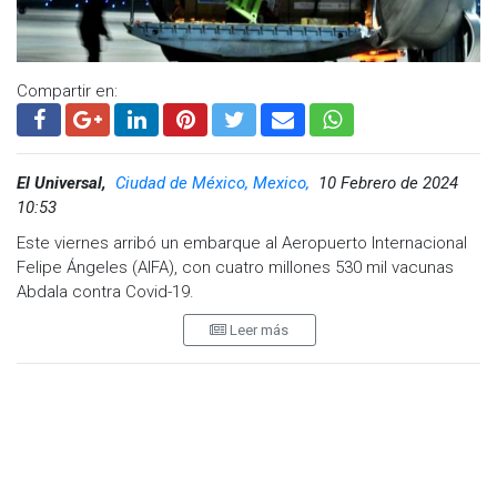
Compartir en:
El Universal,
Ciudad de México, Mexico,
10 Febrero de 2024
10:53
Este viernes arribó un embarque al Aeropuerto Internacional
Felipe Ángeles (AIFA), con cuatro millones 530 mil vacunas
Abdala contra Covid-19.
Leer más
El biológico fue desarrollado por el Centro de Ingeniería
Genética y Biotecnológica del Ministerio de Salud Pública de
Cuba.
La Secretaría de Salud informó que, del 26 de enero de 2024
a la fecha, han llegado a México siete millones, 381 mil 800
vacunas, envasadas del biológico Abdala.