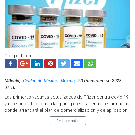
Visita y accede a todo nuestro contenido |
www.cadenanoticias.com
| Twitter:
@cadena_noticias
|
Facebook:
@cadenanoticiasmx
| Instagram:
@cadenanoticiasmx
| TikTok:
@CadenaNoticias
| Telegram:
https://t.me/GrupoCadenaResumen
|
Compartir en:
Milenio,
Ciudad de México, Mexico,
20 Diciembre de 2023
07:10
Las primeras vacunas actualizadas de Pfizer contra covid-19
ya fueron distribuidas a las principales cadenas de farmacias
donde arrancará el plan de comercialización y de aplicación
a partir de este miércoles 20 de diciembre.
Leer más
Pfizer obtuvo autorización de la Comisión Federal para la