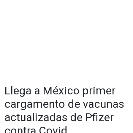
Protección contra Riesgos Sanitarios (Cofepris) para ofrecer
su fórmula actualizada contra la enfermedad provocada por
el virus Sars-Cov2.
El primer cargamento con la vacuna renovada llegó al
territorio nacional para venderse y aplicarse por el sector
privado luego de cumplir el estándar de calidad establecido
por la autoridad sanitaria.
Llega a México primer
cargamento de vacunas
actualizadas de Pfizer
contra Covid