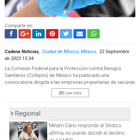
www.cadenanoticias.com
| Twitter:
@cadena_noticias
|
Facebook:
@cadenanoticiasmx
| Instagram:
@cadenanoticiasmx
| TikTok:
@CadenaNoticias
| Telegram:
Compartir en:
https://t.me/GrupoCadenaResumen
|
Cadena Noticias,
Ciudad de México, Mexico,
22 Septiembre
de 2023 13:34
La Comisión Federal para la Protección contra Riesgos
Sanitarios (Cofepris) de México ha publicado una
convocatoria dirigida a las empresas propietarias de vacunas
contra el COVID-19. Esta convocatoria tiene como objetivo
Leer más
que estas empresas obtengan el registro sanitario necesario
para comercializar sus vacunas en México.
Regional
La Cofepris destaca la importancia de comprobar la calidad,
seguridad y eficacia de estos productos antes de otorgar el
Miriam Cano responde al Síndico:
registro sanitario. Para garantizar la evaluación adecuada de
afirma, no puede decidir el destino
estos productos farmacéuticos, se contará con la