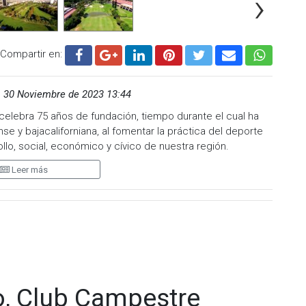
›
Compartir en:
,
30 Noviembre de 2023 13:44
celebra 75 años de fundación, tiempo durante el cual ha
e y bajacaliforniana, al fomentar la práctica del deporte
ollo, social, económico y cívico de nuestra región.
Leer más
 y Deportivo Campestre de Tijuana es motivo de orgullo
iempo hemos servido a nuestra comunidad, constituyendo
ial y deportivo”, puntualizó Roberto Gallegos Gil,
o, Club Campestre