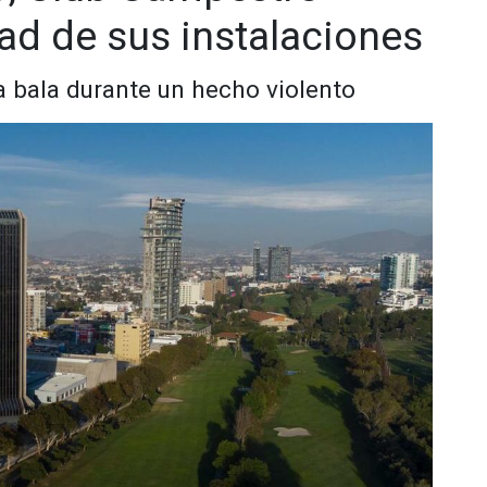
dad de sus instalaciones
 bala durante un hecho violento
ordar a quienes sentaron las bases de esta gran institución
eportivo Campestre de Tijuana, A. C.”, gracias a la visión
cto, el General Rodríguez estuvo acompañado de Mariano
, Antonio Martínez Gonzálvez, Rodolfo Gil, Carlos Araico,
lfonso García González, Servando Osornio Camarena, Manuel