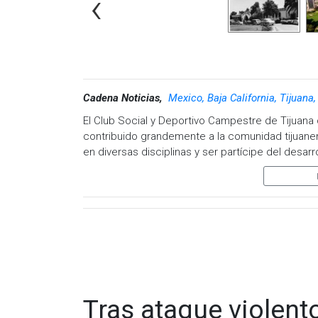
‹
Cadena Noticias,
Mexico, Baja California, Tijuana
El Club Social y Deportivo Campestre de Tijuana 
contribuido grandemente a la comunidad tijuanens
en diversas disciplinas y ser partícipe del desarr
“La celebración de los 75 años de El Club Social
para todos nosotros, pues a lo largo de este t
un espacio que engrandece el espíritu cívico, soc
Presidente del Consejo Directivo.
Tras ataque violent