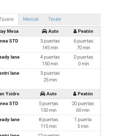
Tijuana
Mexicali
Tecate
tay Mesa
Auto
Peatón
inea STD
3 puertas
6 puertas
145 min
70 min
eady lane
4 puertas
0 puertas
150 min
0 min
entri lane
3 puertas
25 min
an Ysidro
Auto
Peatón
inea STD
5 puertas
20 puertas
130 min
60 min
eady lane
8 puertas
1 puerta
115 min
5 min
entri lane
12 puertas