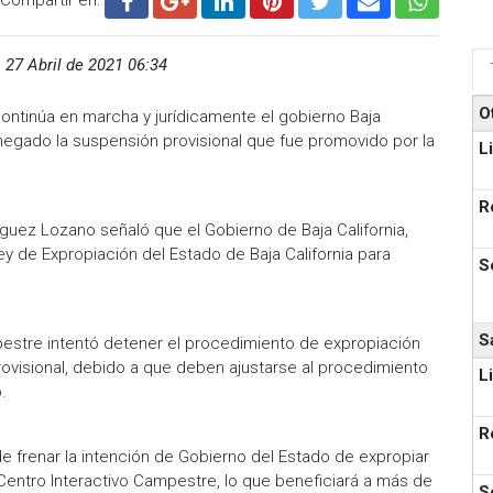
,
27 Abril de 2021 06:34
O
ontinúa en marcha y jurídicamente el gobierno Baja
r negado la suspensión provisional que fue promovido por la
L
R
guez Lozano señaló que el Gobierno de Baja California,
y de Expropiación del Estado de Baja California para
S
S
pestre intentó detener el procedimiento de expropiación
provisional, debido a que deben ajustarse al procedimiento
L
o.
R
de frenar la intención de Gobierno del Estado de expropiar
 Centro Interactivo Campestre, lo que beneficiará a más de
S