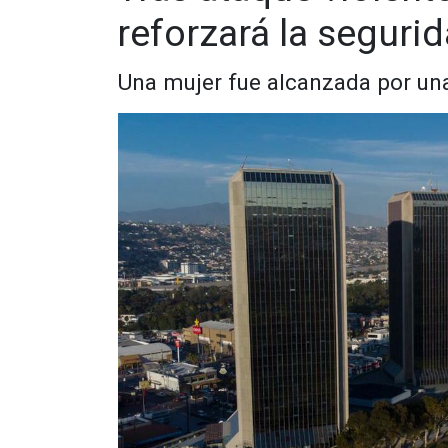
reforzará la seguri
Una mujer fue alcanzada por una
Para esta ocasión resulta de gran relevancia rec
que se estableció en el año de 1948 como “Club D
del General Abelardo L. Rodríguez. En el proye
Escobedo, Miguel Bujazán Petro, Armando Verdugo
Vicente Zaragoza Ortiz, David E. Cota Núñez, A