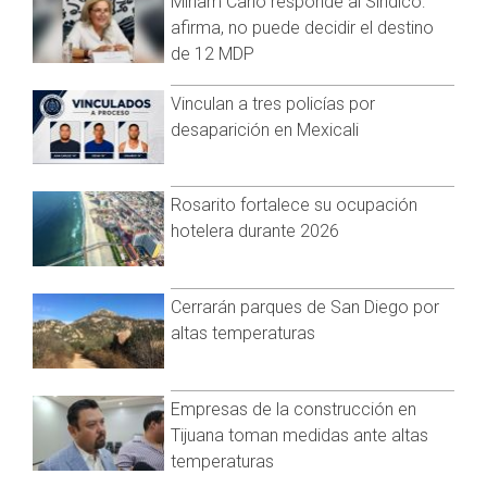
Miriam Cano responde al Síndico:
gerencia del Campestre, tener las pilas llenas de agua y
nada”, indicaron socios.
afirma, no puede decidir el destino
de 12 MDP
Incluso, ahora falta que la hayan cortado por alguna deuda,
“esperemos que no”.
Vinculan a tres policías por
desaparición en Mexicali
El presidente del Consejo Directivo, Gastón Toledo, esperan
tome cartas en el asunto; por lo pronto no tienen agua.
Rosarito fortalece su ocupación
hotelera durante 2026
Cerrarán parques de San Diego por
altas temperaturas
Empresas de la construcción en
Tijuana toman medidas ante altas
temperaturas