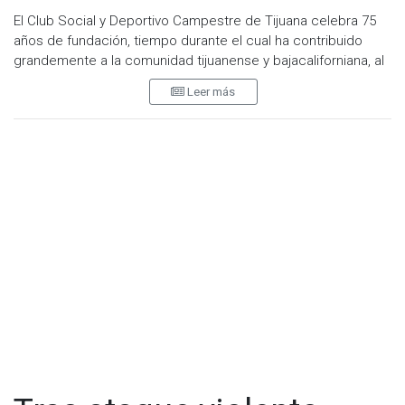
El Club Social y Deportivo Campestre de Tijuana celebra 75
años de fundación, tiempo durante el cual ha contribuido
grandemente a la comunidad tijuanense y bajacaliforniana, al
fomentar la práctica del deporte en diversas disciplinas y ser
Leer más
partícipe del desarrollo, social, económico y cívico de
nuestra región.
“La celebración de los 75 años de El Club Social y Deportivo
Campestre de Tijuana es motivo de orgullo para todos
nosotros, pues a lo largo de este tiempo hemos servido a
nuestra comunidad, constituyendo un espacio que
engrandece el espíritu cívico, social y deportivo”, puntualizó
Roberto Gallegos Gil, Presidente del Consejo Directivo.