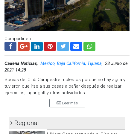
Compartir en:
Cadena Noticias,
Mexico, Baja California, Tijuana,
28 Junio de
2021 14:28
Socios del Club Campestre molestos porque no hay agua y
tuvieron que irse a sus casas a bañar después de realizar
ejercicios, jugar golf y otras actividades.
Leer más
Socios manifestaron a CADENA NOTICIAS, su molestia por
falta de capacidad de la gerencia por no tener agua las pilas.
“Sabemos que hay cortes de agua por diversas reparaciones
Regional
de la CESPT al acueducto, pero es una obligación de la