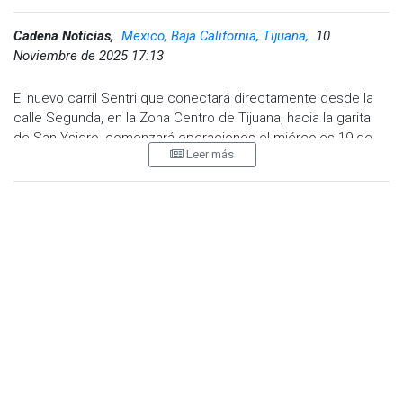
Cadena Noticias,
Mexico, Baja California, Tijuana,
10
Noviembre de 2025 17:13
El nuevo carril Sentri que conectará directamente desde la
calle Segunda, en la Zona Centro de Tijuana, hacia la garita
de San Ysidro, comenzará operaciones el miércoles 19 de
Leer más
noviembre, tras la reunión sostenida entre el alcalde Ismael
Burgueño Ruiz y la directora del puerto fronterizo de San
Ysidro, Mariza Marín, de la Oficina de Aduanas y Protección
Fronteriza de Estados Unidos (CBP).
De acuerdo con lo informado, el nuevo acceso contará con
dos casetas y operará en un horario de 4:00 de la mañana a
11:00 de la noche, como parte de un proyecto binacional
diseñado para agilizar la movilidad y reducir la congestión vial
en los principales puntos de cruce hacia Estados Unidos. La
medida busca también desfogar el tráfico matutino que se
genera sobre Paseo de los Héroes y avenidas aledañas.
Lee también:
Regidora de Tijuana celebró avances en cruces