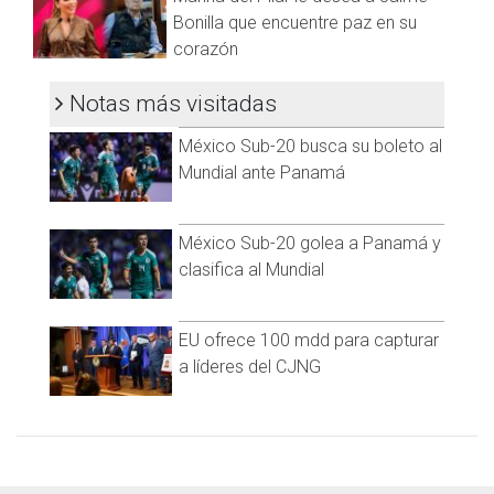
Bonilla que encuentre paz en su
corazón
Notas más visitadas
México Sub-20 busca su boleto al
Mundial ante Panamá
Una publicación compartida por Cadena Noticias (@cadenanoticiasmx)
México Sub-20 golea a Panamá y
clasifica al Mundial
La regidora destacó que el programa, que tendrá una
duración de 120 días, será clave para mejorar la movilidad en
la frontera, pero pidió que se implemente una campaña
EU ofrece 100 mdd para capturar
constante de difusión para dar a conocer los carriles de la
a líderes del CJNG
línea Sentri, especialmente entre los ciudadanos que aún
desconocen el funcionamiento correcto, con el fin de
reducir la congestión vial en la ciudad, sobre todo en los
meses de mayor flujo vehicular por las festividades
decembrinas.