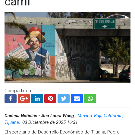
carril
Visita y accede a todo nuestro contenido |
www.cadenanoticias.com
| Twitter:
@cadena_noticias
|
Facebook:
@cadenanoticiasmx
| Instagram:
@cadenanoticiasmx
| TikTok:
@CadenaNoticias
|
Whatsapp:
@CadenaNoticias
| Telegram:
@CadenaNoticias
Compartir en:
Cadena Noticias - Ana Laura Wong,
Mexico, Baja California,
Tijuana,
03 Diciembre de 2025 16:31
El secretario de Desarrollo Económico de Tijuana, Pedro