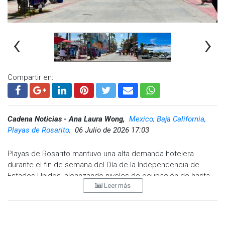
‹
›
Compartir en:
Cadena Noticias - Ana Laura Wong,
Mexico, Baja California,
Playas de Rosarito,
06 Julio de 2026 17:03
Playas de Rosarito mantuvo una alta demanda hotelera
durante el fin de semana del Día de la Independencia de
Estados Unidos, alcanzando niveles de ocupación de hasta
Leer más
97% el sábado 4 de julio y registrando un incremento del 21
% en cuanto al valor económico derivado de la tarifa
promedio diaria, reflejo del fortalecimiento del valor turístico
del destino.