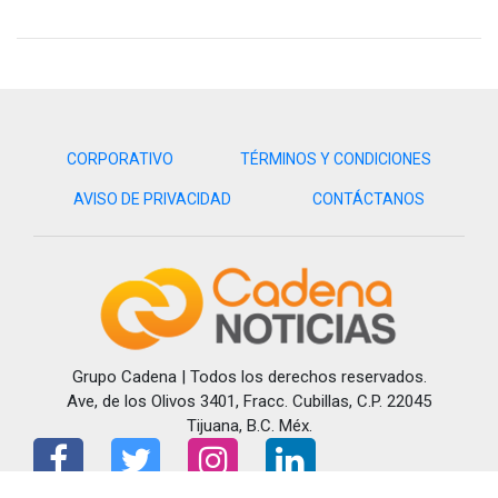
Por su parte, el Observatorio Turístico reportó que el nivel de
satisfacción de los visitantes alcanzó un 90 por ciento, lo que
favorece la promoción del destino, ya que los turistas, al
disfrutar de sus actividades, tienen mayor propensión a
regresar a sus lugares de origen y a recomendar Rosarito
CORPORATIVO
TÉRMINOS Y CONDICIONES
como destino turístico.
AVISO DE PRIVACIDAD
CONTÁCTANOS
Visita y accede a todo nuestro contenido |
www.cadenanoticias.com
| Twitter:
@cadena_noticias
|
Facebook:
@cadenanoticiasmx
| Instagram:
@cadenanoticiasmx
| TikTok:
@CadenaNoticias
|
Whatsapp:
@CadenaNoticias
| Telegram:
@CadenaNoticias
Grupo Cadena | Todos los derechos reservados.
Ave, de los Olivos 3401, Fracc. Cubillas, C.P. 22045
Tijuana, B.C. Méx.