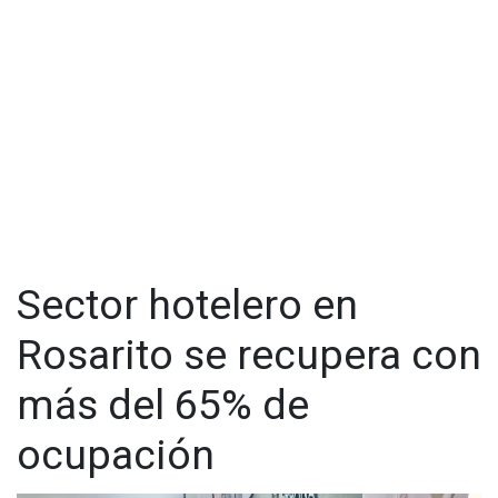
Así lo dio a conocer César Rivera González, presidente de la
Asociación Mexicana de Hoteles y Moteles en Playas de
Rosarito (AMHM) quien detalló que durante los días de mayor
demanda, la ocupación hotelera alcanzó 92 % el viernes 3 y
97 % el sábado 4 de julio, niveles que reflejan la preferencia
de miles de visitantes, provenientes principalmente del Sur
de California, por elegir Playas de Rosarito como destino para
disfrutar del tradicional puente vacacional que se celebra en
el país vecino.
Sector hotelero en
Rosarito se recupera con
más del 65% de
ocupación