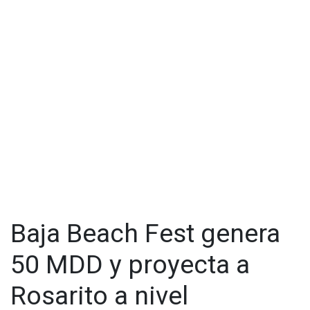
riesgos de perder la residencia en México han afectado la
percepción internacional, en medio de un escenario global
marcado por conflictos en los que Estados Unidos juega un
papel central.
Por último, Álvarez Rojas expresó que, pese a los desafíos,
Rosarito se ha mantenido estable en los últimos cuatro años
y las expectativas son altas para el periodo vacacional.
Baja Beach Fest genera
50 MDD y proyecta a
Rosarito a nivel