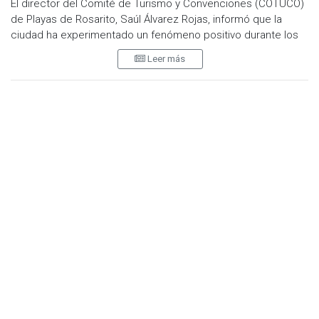
El director del Comité de Turismo y Convenciones (COTUCO)
de Playas de Rosarito, Saúl Álvarez Rojas, informó que la
ciudad ha experimentado un fenómeno positivo durante los
días festivos en Estados Unidos, registrando una excelente
Leer más
respuesta del turismo regional.
Destacó que aproximadamente el 85 por ciento de los
visitantes son originarios del sur de California, consolidando a
Rosarito como un destino preferido para los turistas
estadounidenses.
Álvarez Rojas recordó que durante la Semana Santa se
alcanzó una afluencia de más de 20 mil personas en las
playas, con una ocupación hotelera al 100 por ciento,
logrando la recuperación del sector turístico tras un periodo
de lentitud a principios del año. Aunque reconoció que el
contexto internacional presenta complicaciones, como las
políticas migratorias de Estados Unidos que dificultan la
movilidad, el destino ha sabido mantener su atractivo.
El director mencionó que las largas filas para regresar al
vecino país y las noticias sobre inseguridad y supuestos