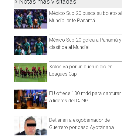
Notas más visitadas
México Sub-20 busca su boleto al
Mundial ante Panamá
México Sub-20 golea a Panamá y
clasifica al Mundial
Xolos va por un buen inicio en
Leagues Cup
EU ofrece 100 mdd para capturar
a líderes del CJNG
El funcionario también compartió datos positivos del sector
gastronómico y de actividades recreativas. De acuerdo con
información de Canirac Rosarito, los niveles de satisfacción
Detienen a exgobernador de
entre comensales y excursionistas alcanzaron un alto
Guerrero por caso Ayotzinapa
porcentaje, reflejando un incremento en las ventas del 40 por
ciento durante la temporada vacacional.