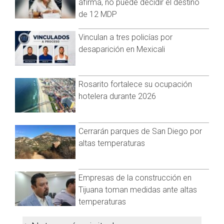
originarios del mercado internacional, principalmente del Sur
afirma, no puede decidir el destino
de California, mientras que el resto provino de diversas
de 12 MDP
partes del país, como Ciudad de México, Hermosillo,
Monterrey y Guadalajara. Además, en los últimos meses, se
Vinculan a tres policías por
ha observado un aumento en la presencia de comunidades
desaparición en Mexicali
haitianas, colombianas y argentinas en el municipio,
enriqueciendo la diversidad cultural de la región.
Rosarito fortalece su ocupación
hotelera durante 2026
Cerrarán parques de San Diego por
altas temperaturas
Empresas de la construcción en
Tijuana toman medidas ante altas
temperaturas