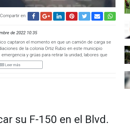
Compartir en:
mbre de 2022 10:35
xico captaron el momento en que un camión de carga se
diaciones de la colonia Ortiz Rubio en este municipio
mergencia y grúas para retirar la unidad, labores que
Leer más
s en la zona de curvas de descenso de la carretera
ense, cuando el conductor del camión perdió el control de
recho con las llantas al aire, invadiendo dos de los tres
tentaron levantar el camión obstruyendo de forma total la
bica pasando La Marquesa y antes de llegar a Lerma.
car su F-150 en el Blvd.
 volcadura, autoridades mexiquenses no reportaron