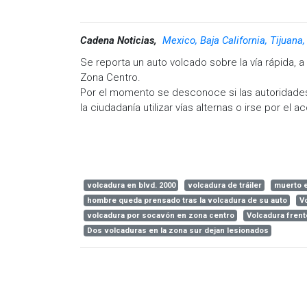
Cadena Noticias,
Mexico, Baja California, Tijuana
Se reporta un auto volcado sobre la vía rápida, a 
Zona Centro.
Por el momento se desconoce si las autoridade
la ciudadanía utilizar vías alternas o irse por el a
volcadura en blvd. 2000
volcadura de tráiler
muerto e
hombre queda prensado tras la volcadura de su auto
Vo
volcadura por socavón en zona centro
Volcadura frent
Dos volcaduras en la zona sur dejan lesionados