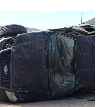
el
@C5Edomex
, registra una
#Volcadura
en la carretera
Unidades de
#Emergencias
🚓🚑 apoyan en la zona.
ones
📵
pic.twitter.com/sa9N05nQyQ
 28, 2022