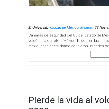
El Universal,
Ciudad de México, Mexico,
28 Novie
Cámaras de seguridad del C5 del Estado de Mé
volcó en la carretera México-Toluca, en las inme
mexiquense hasta donde acudieron unidades de e
obstruyeron tres carriles de esta vía.
La volcadura se registró la mañana de este lune
México-Toluca con dirección a la capital mexiqu
su unidad, que quedó volcada sobre su costado de
carriles de circulación.
Al lugar llegaron dos grúas que con maniobras in
circulación de vehículos en este tramo que se u
Pierde la vida al vol
De forma preliminar y pese a lo aparatoso de la
víctimas ni lesionados.