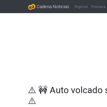
Cadena Noticias
Regional
Policiaca
⚠️ 🚧 Auto volcado 
⚠️