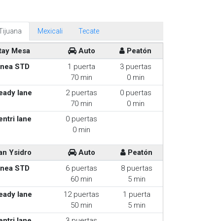
Tijuana
Mexicali
Tecate
tay Mesa
Auto
Peatón
inea STD
1 puerta
3 puertas
70 min
0 min
eady lane
2 puertas
0 puertas
70 min
0 min
entri lane
0 puertas
0 min
an Ysidro
Auto
Peatón
inea STD
6 puertas
8 puertas
60 min
5 min
eady lane
12 puertas
1 puerta
50 min
5 min
entri lane
3 puertas