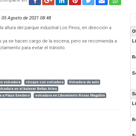
,
05 Agosto de 2021 08:48
la altura del parque industrial Los Pinos, en dirección a
O
L
s ya se hacen cargo de la escena, pero se recomienda a
cotamiento para evitar el tránsito.
R
S
n volcadura
choque con volcadura
Volcadura de auto
lcadura en el bulevar Bellas Artes
S
e a Plaza Sendero
volcadura en Libramiento Rosas Magallón
L
R
S