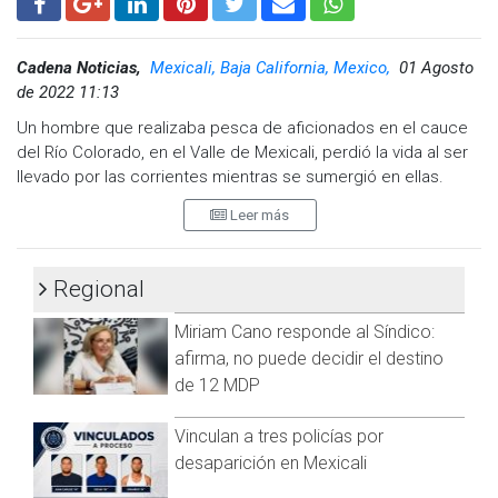
Visita y accede a todo nuestro contenido |
www.cadenanoticias.com
| Twitter:
@cadena_noticias
|
Facebook:
@cadenanoticiasmx
| Instagram:
Cadena Noticias,
Mexicali, Baja California, Mexico,
01 Agosto
@cadenanoticiasmx
| TikTok:
@CadenaNoticias
| Telegram:
de 2022 11:13
https://t.me/GrupoCadenaResumen
|
Un hombre que realizaba pesca de aficionados en el cauce
del Río Colorado, en el Valle de Mexicali, perdió la vida al ser
llevado por las corrientes mientras se sumergió en ellas.
Leer más
Los hechos ocurrieron este domingo y en ellos fue que el
varón, identificado como Fernando y con 37 años de edad,
Regional
falleció luego de introducirse en el agua del Río al parecer
para buscar un anzuelo que estaba utilizando y que cayó de
Miriam Cano responde al Síndico:
sus manos.
afirma, no puede decidir el destino
de 12 MDP
Elementos de la Policía Municipal y del Departamento de
Bomberos de Mexicali llevaron a cabo un operativo luego de
Vinculan a tres policías por
recibir una llamada de emergencia vía C-4, realizada por una
desaparición en Mexicali
mujer con la que se encontraba el ahora occiso, en la que se