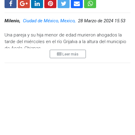
Milenio,
Ciudad de México, Mexico,
28 Marzo de 2024 15:53
Una pareja y su hija menor de edad murieron ahogados la
tarde del miércoles en el río Grijalva a la altura del municipio
de Acala, Chiapas.
Leer más
De acuerdo con el reporte, los hechos ocurrieron alrededor
de las 13:00 horas. La familia acudió a pasar un momento de
recreación a las márgenes del afluente en esta Semana
Santa.
La menor intentó llegar hacia un montículo de arena; sin
embargo, de manera repentina los niveles del río se
incrementaron y la adolescente no logró llegar a la orilla.
Los testigos indicaron que ante esta situación los padres
intentaron también atravesar el afluente para salvar a su hija,
pero también fueron arrastrados por la corriente, ante ello las
personas que se encontraban en el lugar, los intentaron