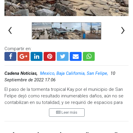
‹
›
Compartir en:
Cadena Noticias,
Mexico, Baja California, San Felipe,
10
Septiembre de 2022 17:06
El paso de la tormenta tropical Kay por el municipio de San
Felipe dejó como resultado innumerables daños, aún no se
contabilizan en su totalidad, y se requirió de espacios para
albergar cien familias que resultaron damnificadas por los
Leer más
vientos y las lluvias de éste viernes.
El presidente del Consejo Fundacional en San Felipe, José
Luis Dagnino López, sostuvo que, desde el martes pasado,