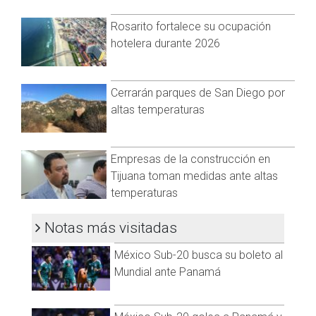
informaba de la situación. Fue necesaria la intervención del
buzo de Bomberos para localizar el cuerpo de Fernando
Rosarito fortalece su ocupación
metros adelante del sitio donde originalmente se
hotelera durante 2026
encontraba.
El cauce del Río Colorado se encuentra en crecida
Cerrarán parques de San Diego por
actualmente, por lo que las autoridades piden mucha
altas temperaturas
precaución a la población que acuda a actividades
recreativas en las zonas del delta donde se permite el
acceso a la gente.
Empresas de la construcción en
Tijuana toman medidas ante altas
temperaturas
Notas más visitadas
México Sub-20 busca su boleto al
Mundial ante Panamá