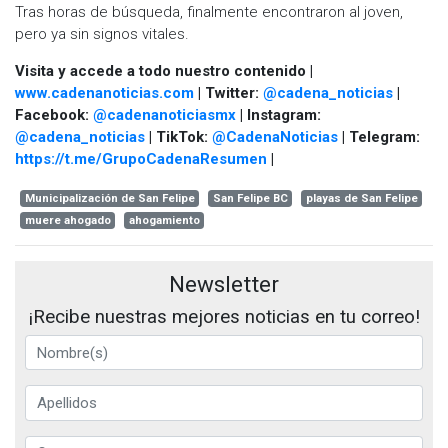
Tras horas de búsqueda, finalmente encontraron al joven,
pero ya sin signos vitales.
Visita y accede a todo nuestro contenido |
www.cadenanoticias.com
| Twitter:
@cadena_noticias
|
Facebook:
@cadenanoticiasmx
| Instagram:
@cadena_noticias
| TikTok:
@CadenaNoticias
| Telegram:
https://t.me/GrupoCadenaResumen
|
Municipalización de San Felipe
San Felipe BC
playas de San Felipe
muere ahogado
ahogamiento
Newsletter
¡Recibe nuestras mejores noticias en tu correo!