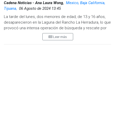
Cadena Noticias - Ana Laura Wong,
Mexico, Baja California,
Tijuana,
06 Agosto de 2024 13:45
La tarde del lunes, dos menores de edad, de 13 y 16 años,
desaparecieron en la Laguna del Rancho La Herradura, lo que
provocó una intensa operación de búsqueda y rescate por
parte de Bomberos Tijuana.
Leer más
A las 17:33 p.m, las estaciones 3 y 14 del cuerpo de
bomberos arribaron al lugar tras recibir el reporte de la
desaparición.
Luis Hernández, Jefe operativo de Rescate Acuático de
Bomberos Tijuana, informó que se activó de inmediato el
protocolo de búsqueda en la zona. Según el testimonio de
un menor que presenció el incidente, ambos jóvenes
ingresaron a la laguna para tomar una sandalia que se les
había ido en el agua. Uno de ellos intentó recuperar la
sandalia, pero comenzó a ahogarse. El otro menor se lanzó al
agua en un intento de rescate, pero ambos desaparecieron
rápidamente en las profundidades de la laguna, que tiene una
dimensión de aproximadamente 70 metros y una profundidad