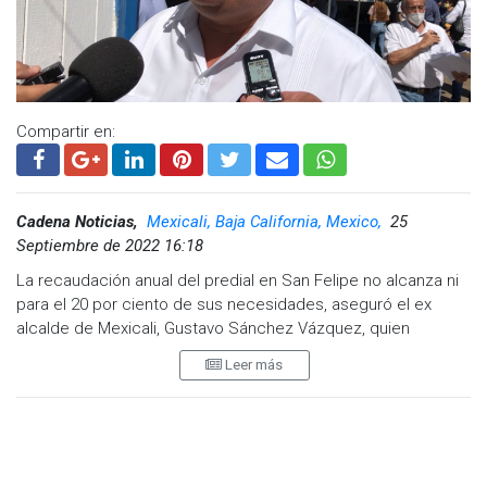
Facebook:
@cadenanoticiasmx
| Instagram:
@cadenanoticiasmx
| TikTok:
@CadenaNoticias
|
Whatsapp:
@CadenaNoticias
|
Compartir en:
Cadena Noticias,
Mexicali, Baja California, Mexico,
25
Septiembre de 2022 16:18
La recaudación anual del predial en San Felipe no alcanza ni
para el 20 por ciento de sus necesidades, aseguró el ex
alcalde de Mexicali, Gustavo Sánchez Vázquez, quien
aseguró que desde que estuvo en la alcaldía de la capital del
Leer más
estado mantuvo su postura de rechazo a la municipalización
del puerto.
Aseveró que el proceso se hizo al vapor en el caso de San
Felipe, sin medir las herramientas que se requerían para que