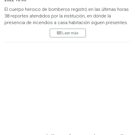
El cuerpo heroico de bomberos registró en las últimas horas
38 reportes atendidos por la institución, en dónde la
presencia de incendios a casa habitación siguen presentes.
En lomas verdes se atendió el incendio en un departamento
Leer más
en un quinto piso al parecer abandonado, no hubo lesionados
y trabajaron 4 estaciones en el siniestro.