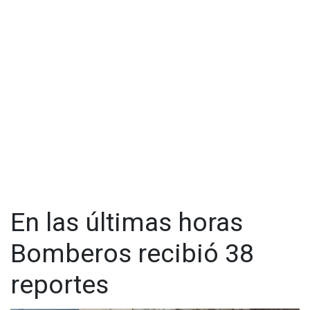
Carrillo Venegas, explicó que de mayo a la fecha han
incrementado en un 26 por ciento en comparación al año
anterior.
"Este año hemos ido al aumento eso es mucho comparado a
la corta distancia, eso preocupa porque eso implica que
tenemos que mover más recurso, más unidades, desgaste y
sobretodo el uso del equipo", expresó Carrillo.
El titular de Bomberos, señaló que la mayoría son unidades
del transporte público y las zonas donde más ocurren
accidentes son Vía Rápida, Libramiento y Boulevard 2000.
En las últimas horas
Bomberos recibió 38
reportes