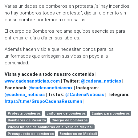
Varias unidades de bomberos en protesta ,''si hay incendios
no hay bomberos todos en protesta'', dijo un elemento sin
dar su nombre por temor a represalias.
El cuerpo de Bomberos reclama equipos esenciales para
enfrentar el día a día en sus labores.
Además hacen visible que necesitan bonos para los
uniformados que arriesgan sus vidas en poyo a la
comunidad.
Visita y accede a todo nuestro contenido |
www.cadenanoticias.com
| Twitter:
@cadena_noticias
|
Facebook:
@cadenanoticiasmx
| Instagram:
@cadena_noticias
| TikTok:
@CadenaNoticias
| Telegram:
https://t.me/GrupoCadenaResumen
|
Protesta bomberos
uniforme de bomberos
Equipo para bomberos
Bomberos de Rosarito
Cuerpo de bomberos
Vuelca unidad de bomberos en el valle de Mexicali
Presupuesto de bomberos
Bomberos en Mexicali