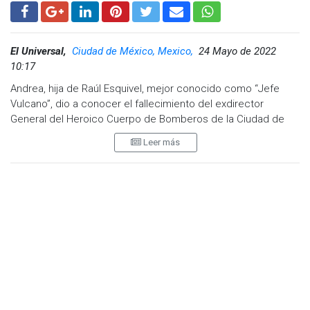
El Universal,
Ciudad de México, Mexico,
24 Mayo de 2022
10:17
Andrea, hija de Raúl Esquivel, mejor conocido como “Jefe
Vulcano”, dio a conocer el fallecimiento del exdirector
General del Heroico Cuerpo de Bomberos de la Ciudad de
México.
Leer más
Fue a través de la cuenta de Twitter del "Jefe Vulcano" en
donde Andrea escribió: "Con un profundo dolor, les informo
que tras regresar al hospital por algunas complicaciones,
esta mañana mi papá murió. El Jefe Vulcano, Raúl Esquivel
Carbajal murió a los 77 años de edad. Gracias por las
muestras de cariño hacia él".
Con un profundo dolor, les informo que tras regresar al
hospital por algunas complicaciones, esta mañana mi papá
murió.