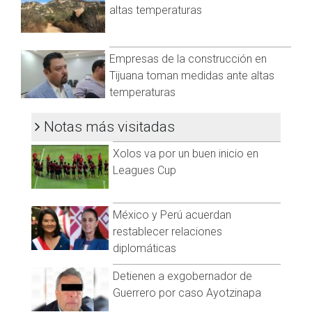
altas temperaturas
de guardia y un salón audiovisual. También se habilitaron
canchas para que los compañeros bomberos puedan hacer
deporte, además de los dormitorios que tienen todas las
Empresas de la construcción en
estaciones.
Tijuana toman medidas ante altas
Algunas máquinas ya se encuentran en el recinto listas para
temperaturas
atender reportes.
Notas más visitadas
Pedro Perfecto señala que lo único que no le convence de
esta construcción es que tiene muchos vidrios en las
Xolos va por un buen inicio en
distintas zonas.
Leagues Cup
México y Perú acuerdan
restablecer relaciones
diplomáticas
Detienen a exgobernador de
Guerrero por caso Ayotzinapa