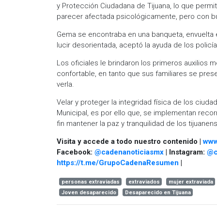
y Protección Ciudadana de Tijuana, lo que permiti
parecer afectada psicológicamente, pero con bu
Gema se encontraba en una banqueta, envuelta en
lucir desorientada, aceptó la ayuda de los policí
Los oficiales le brindaron los primeros auxilios
confortable, en tanto que sus familiares se pr
verla.
Velar y proteger la integridad física de los ciuda
Municipal, es por ello que, se implementan recorri
fin mantener la paz y tranquilidad de los tijuanen
Visita y accede a todo nuestro contenido |
www
Facebook:
@cadenanoticiasmx
| Instagram:
@c
https://t.me/GrupoCadenaResumen
|
personas extraviadas
extraviados
mujer extraviada
Joven desaparecido
Desaparecido en Tijuana