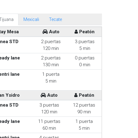
Tijuana
Mexicali
Tecate
tay Mesa
Auto
Peatón
inea STD
2 puertas
3 puertas
120 min
5 min
eady lane
2 puertas
0 puertas
130 min
0 min
entri lane
1 puerta
5 min
an Ysidro
Auto
Peatón
inea STD
3 puertas
12 puertas
120 min
90 min
eady lane
11 puertas
1 puerta
60 min
5 min
entri lane
4 puertas