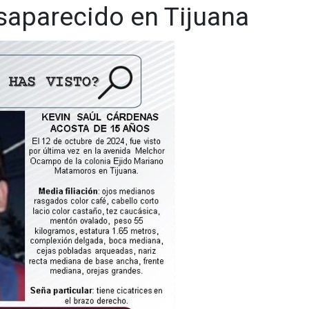
aparecido en Tijuana
.cadenanoticias.com
| Twitter:
@cadena_noticias
|
adenanoticiasmx
| TikTok:
@CadenaNoticias
|
enaNoticias