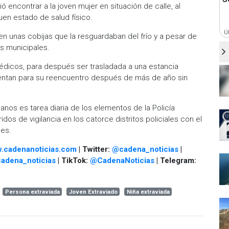
ó encontrar a la joven mujer en situación de calle, al
en estado de salud físico.
Ú
 unas cobijas que la resguardaban del frío y a pesar de
as municipales.
 médicos, para después ser trasladada a una estancia
esentan para su reencuentro después de más de año sin
danos es tarea diaria de los elementos de la Policía
dos de vigilancia en los catorce distritos policiales con el
ses.
.cadenanoticias.com
| Twitter:
@cadena_noticias
|
adena_noticias
| TikTok:
@CadenaNoticias
| Telegram:
Persona extraviada
Joven Extraviado
Niña extraviada