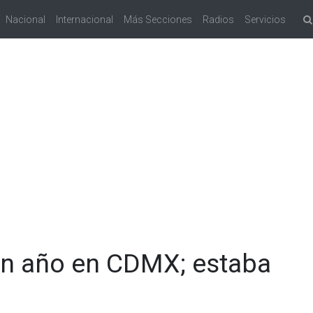
Nacional
Internacional
Más Secciones
Radios
Servicios
un año en CDMX; estaba