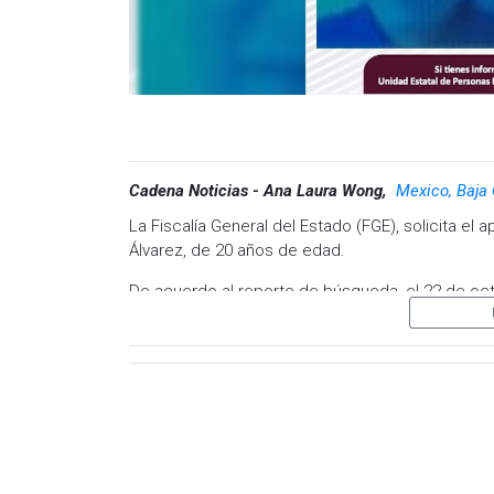
Cadena Noticias - Ana Laura Wong,
Mexico, Baja 
La Fiscalía General del Estado (FGE), solicita el
Álvarez, de 20 años de edad.
De acuerdo al reporte de búsqueda, el 22 de octu
Otay, en Tijuana, y desde entonces se desconoc
Media filiación: estatura 1.51 metros, complexió
rectilíneas, ojos cafés oscuros, cabello negro.
Seña particular: en la espalda a la altura del cuel
Por lo anterior, se solicita la colaboración de l
sobre su posible paradero, se reporte al teléfon