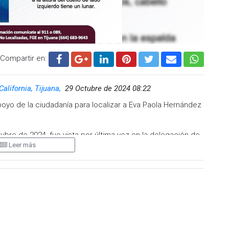
Compartir en:
California, Tijuana,
29 Octubre de 2024 08:22
 apoyo de la ciudadanía para localizar a Eva Paola Hernández
bre de 2024, fue vista por última vez en la delegación de
Leer más
e su paradero.
n delgada, peso 53 kilogramos, tez morena clara, cejas
lo de lado izquierdo tiene un lunar.
a ciudadanía, para que, en caso de tener información o datos
o en Tijuana (664) 683-9643, o bien al número de