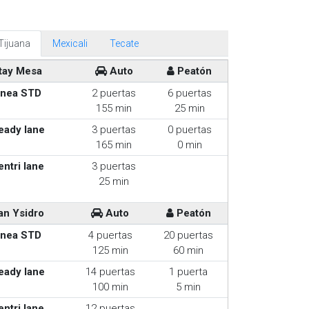
Tijuana
Mexicali
Tecate
tay Mesa
Auto
Peatón
inea STD
2 puertas
6 puertas
155 min
25 min
eady lane
3 puertas
0 puertas
165 min
0 min
entri lane
3 puertas
25 min
an Ysidro
Auto
Peatón
inea STD
4 puertas
20 puertas
125 min
60 min
eady lane
14 puertas
1 puerta
100 min
5 min
entri lane
12 puertas