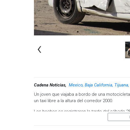
‹
Cadena Noticias,
Mexico, Baja California, Tijuana
Un joven que viajaba a bordo de una motocicleta 
un taxi libre a la altura del corredor 2000.
Los hechos se registraron la tarde del sábado 28
zona reportaron al número de emergencias 911 un
de una unidad de transporte público.