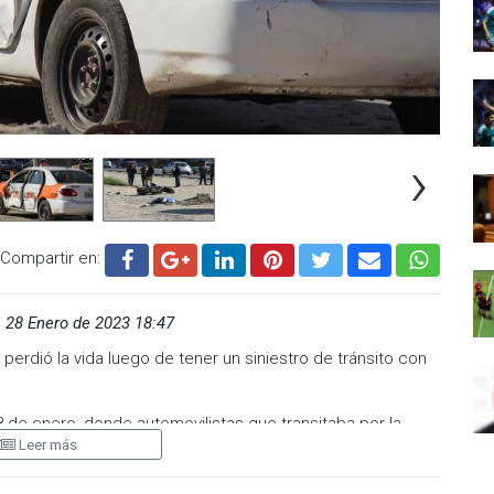
›
Compartir en:
,
28 Enero de 2023 18:47
perdió la vida luego de tener un siniestro de tránsito con
 de enero, donde automovilistas que transitaba por la
Leer más
 accidente de tránsito entre un motociclista y un chofer