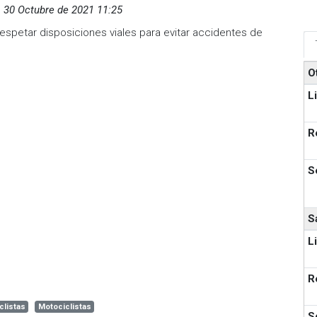
,
30 Octubre de 2021 11:25
respetar disposiciones viales para evitar accidentes de
O
L
R
S
S
L
R
clistas
Motociclistas
S