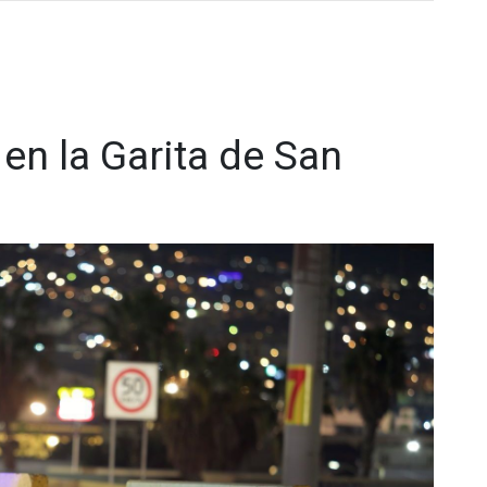
arribaron policías municipales, junto con personal de Cruz
e al joven motociclista el cual ya no contaba con signos
 de la policía municipal y personal de homicidios culposos
e realizar la investigación y determinar las causas y
en la Garita de San
.cadenanoticias.com
| Twitter:
@cadena_noticias
|
adenanoticiasmx
| TikTok:
@CadenaNoticias
| Telegram: