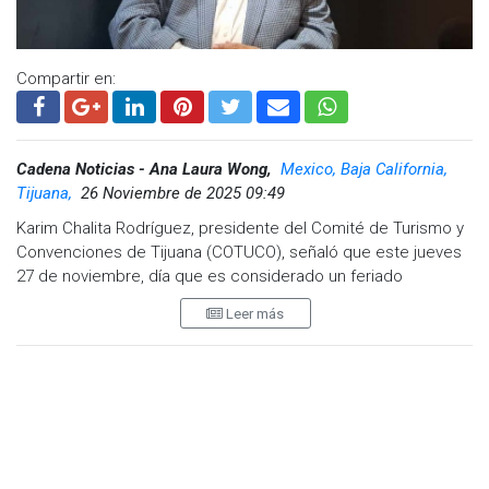
Compartir en:
Cadena Noticias - Ana Laura Wong,
Mexico, Baja California,
Tijuana,
26 Noviembre de 2025 09:49
Karim Chalita Rodríguez, presidente del Comité de Turismo y
Convenciones de Tijuana (COTUCO), señaló que este jueves
27 de noviembre, día que es considerado un feriado
importante en Estados Unidos, suele atraer a muchos
Leer más
visitantes que vienen a visitar a sus familiares en Tijuana.
Aunque reconoció que es difícil estimar con precisión el
impacto en el turismo en la frontera y en la derrama
económica, explicó que Thanksgiving es una tradición y
celebración principalmente familiar.
"
Thanksgiving es un festivo de Estados Unidos no propiamente
de Tijuana, pero hay todavía tijuanenses que festejan porque es