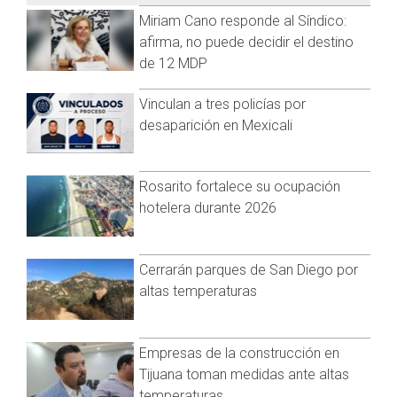
ambas vacunas, sin embargo, hay otras medidas que las
Miriam Cano responde al Síndico:
personas pueden tomar para disminuir sus riesgos como el
afirma, no puede decidir el destino
uso de cubrebocas, lavarse las manos con frecuencia y
de 12 MDP
mantenerse alejado de las personas enfermas.
Cabe recordar que las vacunas contra el COVID-19 y la
Vinculan a tres policías por
influenza están disponibles en toda la región en farmacias,
desaparición en Mexicali
centros médicos y clínicas.
Además las dos vacunas se pueden administrar en la misma
Rosarito fortalece su ocupación
visita.
hotelera durante 2026
Visita y accede a todo nuestro contenido |
www.cadenanoticias.com
| Twitter:
@cadena_noticias
|
Facebook:
@cadenanoticiasmx
| Instagram:
Cerrarán parques de San Diego por
@cadenanoticiasmx
| TikTok:
@CadenaNoticias
| Telegram:
altas temperaturas
https://t.me/GrupoCadenaResumen
|
Empresas de la construcción en
Tijuana toman medidas ante altas
temperaturas