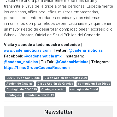
“Vacúnese ahora para evitar enfermarse más tarde y
transmitir el virus de la gripe a otras personas. Especialmente
los ancianos, niños pequeños, mujeres embarazadas,
personas con enfermedades crónicas y con sistemas
inmunitarios comprometidos deben vacunarse, ya que tienen
un mayor riesgo de desarrollar complicaciones", expresó dijo
Wilma J. Wooten, Oficial de Salud Pública del Condado.
Visita y accede a todo nuestro contenido |
www.cadenanoticias.com
| Twitter:
@cadena_noticias
|
Facebook:
@cadenanoticiasmx
| Instagram:
@cadena_noticias
| TikTok:
@CadenaNoticias
| Telegram:
https://t.me/GrupoCadenaResumen
|
COVID-19 en San Diego
Día de Acción de Gracias 2021
Acción de Gracias
Día de Acción de Gracias
contagio en San Diego
Contagio de COVID19
Contagio masivo
contagios de Covid
contagios
Pandemia COVID-19
Newsletter