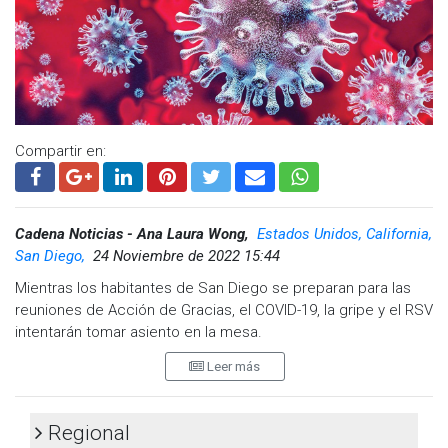
Compartir en:
Cadena Noticias - Ana Laura Wong,
Estados Unidos, California,
San Diego,
24 Noviembre de 2022 15:44
Mientras los habitantes de San Diego se preparan para las
reuniones de Acción de Gracias, el COVID-19, la gripe y el RSV
intentarán tomar asiento en la mesa.
Leer más
Por ello, autoridades de salud recomiendan protegerse pues
aunque se hayan vacunado en días recientes, se requieren
aproximadamente dos semanas después de la vacunación
Regional
hasta que el cuerpo desarrolle suficiente inmunidad contra