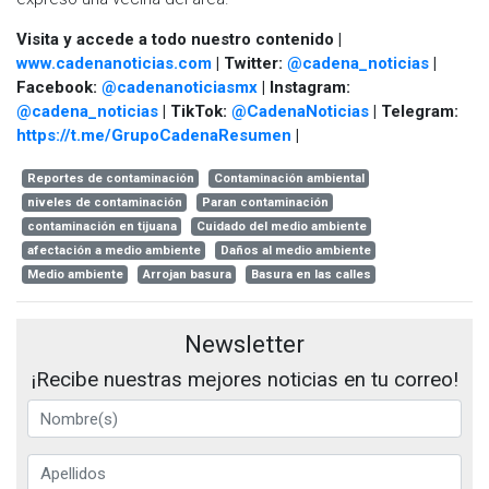
Visita y accede a todo nuestro contenido |
www.cadenanoticias.com
| Twitter:
@cadena_noticias
|
Facebook:
@cadenanoticiasmx
| Instagram:
@cadena_noticias
| TikTok:
@CadenaNoticias
| Telegram:
https://t.me/GrupoCadenaResumen
|
Reportes de contaminación
Contaminación ambiental
niveles de contaminación
Paran contaminación
contaminación en tijuana
Cuidado del medio ambiente
afectación a medio ambiente
Daños al medio ambiente
Medio ambiente
Arrojan basura
Basura en las calles
Newsletter
¡Recibe nuestras mejores noticias en tu correo!