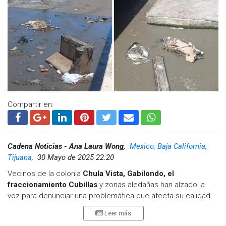
“Este proyecto no pretende crear los espacios por sí mismos,
sino sentar las bases legales, técnicas y sociales para que
esos espacios puedan ser desarrollados por la ciudadanía, el
gobierno y la iniciativa privada
”, explicó.
Compartir en:
Cadena Noticias - Ana Laura Wong,
Mexico, Baja California,
Tijuana,
30 Mayo de 2025 22:20
Vecinos de la colonia
Chula Vista, Gabilondo, el
fraccionamiento Cubillas
y zonas aledañas han alzado la
voz para denunciar una problemática que afecta su calidad
de vida desde hace aproximadamente dos semanas debido
Leer más
a fuertes olores provenientes de
descargas de aguas