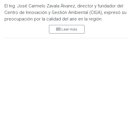
El Ing. José Carmelo Zavala Álvarez, director y fundador del
Centro de Innovación y Gestión Ambiental (CIGA), expresó su
preocupación por la calidad del aire en la región.
Leer más
En conferencia de prensa, indicó que las principales fuentes
de contaminación crónica en las ciudades de Baja California
son los vehículos automotores, de los cuales se estima que
circulan al menos dos millones en la región.