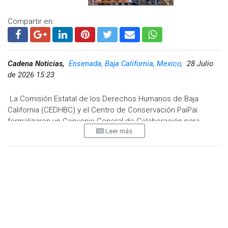
Compartir en:
Cadena Noticias,
Ensenada, Baja California, Mexico,
28 Julio
de 2026 15:23
La Comisión Estatal de los Derechos Humanos de Baja
California (CEDHBC) y el Centro de Conservación PaiPai
formalizaron un Convenio General de Colaboración para
Leer más
desarrollar acciones conjuntas orientadas a la promoción de
los derechos humanos, la inclusión, la accesibilidad, la
educación para la conservación y la participación social.
Durante la firma del acuerdo, el director de Relaciones
Públicas de PaiPai, Erick Pérez Ortiz, señaló que la alianza
busca consolidar proyectos permanentes entre ambas
instituciones para fortalecer la educación, la inclusión y la
conciencia ambiental mediante actividades dirigidas a