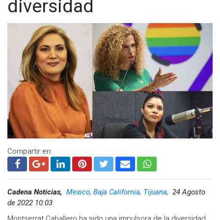
diversidad
también traen como tema prioritario el blvd. Díaz Ordaz, la 5 y
10 y así poco a poco darle la importancia que se merecen
dentro de las políticas públicas de todo gobierno”.
Por su parte, Eduardo López Ruíz de Idea Mx (Agencia de
Inclusión, Discapacidad, Entornos y Accesibilidad en México)
indicó que hay algo que nos esta fallando a la sociedad y al
gobierno, por lo que es importante promover una ciudad para
todas las personas, por ejemplo los espacios azules de
estacionamiento entender que no se trata de una lujo, sino
de una necesidad para aquellas personas que tienen una
condición especial, por ello agradeció a la Regidora el
interés de promover este tipo de temas.
Compartir en:
Cadena Noticias,
Mexico, Baja California, Tijuana,
24 Agosto
de 2022 10:03
Montserrat Caballero ha sido una impulsora de la diversidad