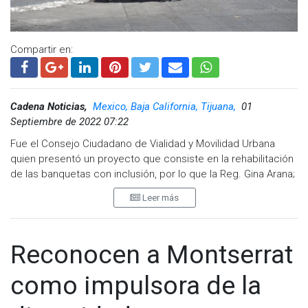
@cadenanoticiasmx
| TikTok:
@CadenaNoticias
| Telegram:
https://t.me/GrupoCadenaResumen
|
Compartir en:
Cadena Noticias,
Mexico, Baja California, Tijuana,
01
Septiembre de 2022 07:22
Fue el Consejo Ciudadano de Vialidad y Movilidad Urbana
quien presentó un proyecto que consiste en la rehabilitación
de las banquetas con inclusión, por lo que la Reg. Gina Arana;
Presidenta de la Comisión de Vialidad y Movilidad sostuvo
Leer más
este día una reunión con Eduardo López Ruíz de Idea Mx
(Agencia de Inclusión, Discapacidad, Entornos y Accesibilidad
en México) para definir las acciones a seguir.
Reconocen a Montserrat
“De entrada sabemos que es complicado porque no hay un
presupuesto asignado, pero la propuesta de este Consejo
como impulsora de la
es que este proyecto de inclusión se inicie en el primer
cuadro de la ciudad, posteriormente en la zona del rio y