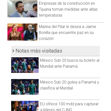
Empresas de la construcción en
de tener un perfil importante para atender los temas del
Tijuana toman medidas ante altas
sector.
temperaturas
Ve las declaración completa haciendo click en este texto
Marina del Pilar le desea a Jaime
Visita y accede a todo nuestro contenido |
Bonilla que encuentre paz en su
www.cadenanoticias.com
| Twitter:
@cadena_noticias
|
corazón
Facebook:
@cadenanoticiasmx
| Instagram:
@cadenanoticiasmx
| TikTok:
@CadenaNoticias
| Telegram:
Notas más visitadas
https://t.me/GrupoCadenaResumen
|
México Sub-20 busca su boleto al
Mundial ante Panamá
México Sub-20 golea a Panamá y
clasifica al Mundial
EU ofrece 100 mdd para capturar
a líderes del CJNG