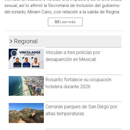
sexual, así lo afirmó la Secretaria de Inclusión del gobierno
del estado, Miriam Cano, con relación a la salida de Regina
Cornejo, de la dirección del departamento de inclusión del
Leer más
ayuntamiento de Tijuana.
"Montserrat Caballero siempre ha sido una aliada de la
Regional
diversidad sexual, en dos periodos en el Congreso ella voto a
favor de la ley" recordó.
Vinculan a tres policías por
Afirmó que la alcaldesa tiene familiares muy cercanos que
desaparición en Mexicali
pertenecen q esta comunidad y por ello entiende muy bien
las necesidades.
Rosarito fortalece su ocupación
Sobre Regina Cornejo, la Secretaria de Inclusión refirió que
hotelera durante 2026
en un par de ocasiones tuvo oportunidad de platicar con
ella.
"De esas dos veces, coincidimos en un evento público para
Cerrarán parques de San Diego por
la modificación de un reglamento, pero seguramente si
altas temperaturas
estaba ahí, es porque es comprometida con el sector" dijo.
Puntualizó que la alcaldesa Caballero, -seguramente- debe