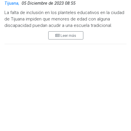
Tijuana,
05 Diciembre de 2023 08:55
La falta de inclusión en los planteles educativos en la ciudad
de Tijuana impiden que menores de edad con alguna
discapacidad puedan acudir a una escuela tradicional.
Leer más
En entrevista con una de las madres afectadas, la señora
Zenaida Hernández Mondragón, relató que su hija Camila de 7
años de edad padece síndrome down no fue admitida en una
primaria inclusiva, según por la falta de capacitación de los
docentes.
Tras varios intentos en escuelas privadas, finalmente fue
admitida en una institución con la condición de pagar una
maestra sombra para poder tener acceso a la educación.
¨Semanalmente le doy un sueldo y aparte pago la
mensualidad de un colegio para que ella pudiera tener
acceso a la educación¨, expresó la madre
Lamentó que en las escuelas se habla de la inclusión y en la
realidad no cuentan con maestros discapacitados ni con la