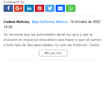
Compartir en:
Cadena Noticias,
Baja California, Mexico,
16 Octubre de 2022
14:50
Se necesita que las autoridades abran los ojos y que la
inclusión en espacios educativos sea mayor y que se sumen
a todo tipo de discapacidades, no solo las motrices. Carlos
Zayas Molina, presidente de la Red Incluyente Mexicali, así lo
Leer más
expresó.
Sostuvo que hay mucho trabajo por delante en cuestión de
combatir la limitación de personas con discapacidad en
materia educativa, no solo en cuestión de infraestructura
física, sino que falta que la sociedad se empape en el tema.
“Las limitantes de una persona con discapacidad no nada
más estamos hablando de la parte arquitectónica, sino