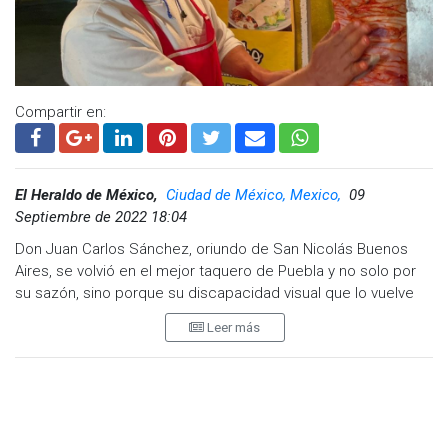
Compartir en:
El Heraldo de México,
Ciudad de México, Mexico,
09
Septiembre de 2022 18:04
Don Juan Carlos Sánchez, oriundo de San Nicolás Buenos
Aires, se volvió en el mejor taquero de Puebla y no solo por
su sazón, sino porque su discapacidad visual que lo vuelve
único en la preparación de este tradicional platillo para los
Leer más
mexicanos.
A simple vista sus clientes no creen que sea una persona
invidente, pero al acercarse a pedir los deliciosos tacos al
pastor que prepara, descubren lo nublado de su vista, que no
le impiden que con su tacto, identifique cuando la carne está