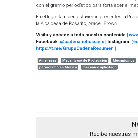
con el gremio periodístico para fortalecer el m
En el lugar también estuvieron presentes la Pres
la Alcaldesa de Rosarito, Araceli Brown.
Visita y accede a todo nuestro contenido |
www
Facebook:
@cadenanoticiasmx
| Instagram:
@c
https://t.me/GrupoCadenaResumen
|
Amenazas
Mecanismo de Protección
Mecanismos
periodismo en México
mecánico aplastado
N
¡Recibe nuestras me