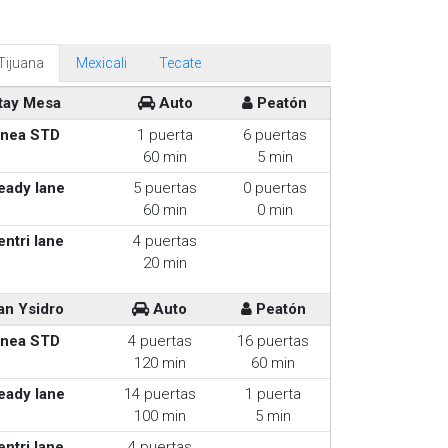
Tijuana
Mexicali
Tecate
tay Mesa
Auto
Peatón
inea STD
1 puerta
6 puertas
60 min
5 min
eady lane
5 puertas
0 puertas
60 min
0 min
entri lane
4 puertas
20 min
an Ysidro
Auto
Peatón
inea STD
4 puertas
16 puertas
120 min
60 min
eady lane
14 puertas
1 puerta
100 min
5 min
entri lane
4 puertas