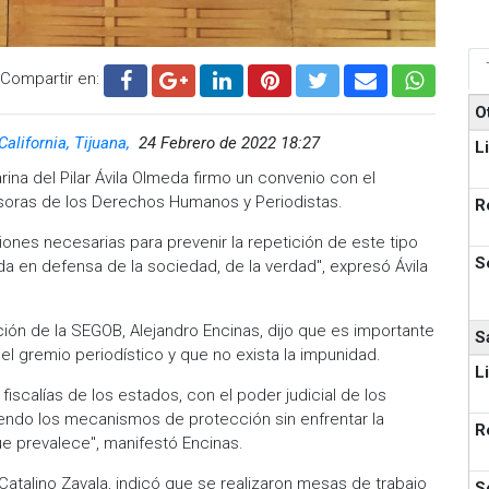
Compartir en:
O
California, Tijuana,
24 Febrero de 2022 18:27
L
rina del Pilar Ávila Olmeda firmo un convenio con el
oras de los Derechos Humanos y Periodistas.
R
ones necesarias para prevenir la repetición de este tipo
S
a en defensa de la sociedad, de la verdad", expresó Ávila
ón de la SEGOB, Alejandro Encinas, dijo que es importante
S
el gremio periodístico y que no exista la impunidad.
L
iscalías de los estados, con el poder judicial de los
ndo los mecanismos de protección sin enfrentar la
R
e prevalece", manifestó Encinas.
Catalino Zavala, indicó que se realizaron mesas de trabajo
S