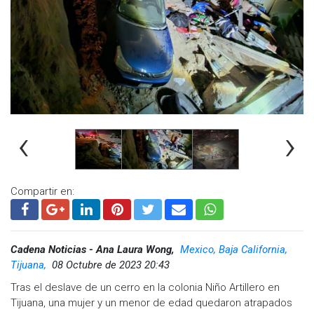
Visita y accede a todo nuestro contenido |
www.cadenanoticias.com
| Twitter:
@cadena_noticias
|
Facebook:
@cadenanoticiasmx
| Instagram:
@cadenanoticiasmx
| TikTok:
@CadenaNoticias
|
Whatsapp:
@CadenaNoticias
| Telegram:
@CadenaNoticias
‹
›
Compartir en:
Cadena Noticias - Ana Laura Wong,
Mexico, Baja California,
Tijuana,
08 Octubre de 2023 20:43
Tras el deslave de un cerro en la colonia Niño Artillero en
Tijuana, una mujer y un menor de edad quedaron atrapados