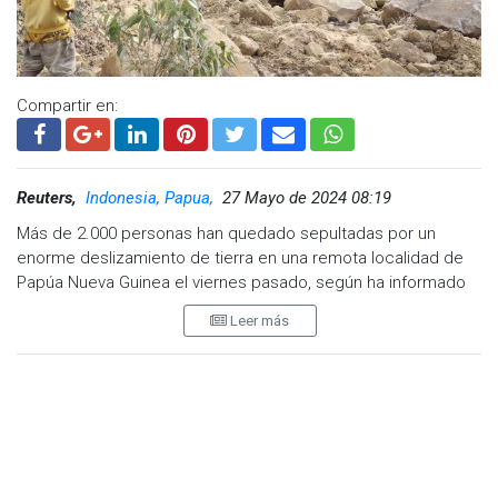
Compartir en:
Reuters,
Indonesia, Papua,
27 Mayo de 2024 08:19
Más de 2.000 personas han quedado sepultadas por un
enorme deslizamiento de tierra en una remota localidad de
Papúa Nueva Guinea el viernes pasado, según ha informado
este lunes el Gobierno de este país de nueve millones de
Leer más
habitantes situado en el norte de Australia. La Organización
Internacional para las Migraciones (OIM), dependiente de la
ONU, estimó este domingo la posible cifra de muertos en 670
personas, pero el Centro Nacional de Desastres ha elevado
este lunes la cifra a más de 2.000. La variación en ambos
cálculos refleja el sitio remoto y la dificultad para obtener una
estimación precisa de la población. El último censo creíble