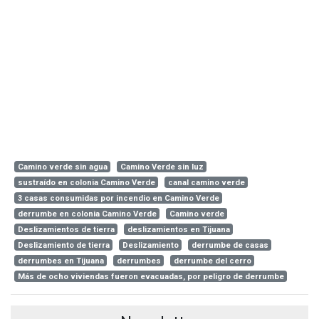
Camino verde sin agua
Camino Verde sin luz
sustraído en colonia Camino Verde
canal camino verde
3 casas consumidas por incendio en Camino Verde
derrumbe en colonia Camino Verde
Camino verde
Deslizamientos de tierra
deslizamientos en Tijuana
Deslizamiento de tierra
Deslizamiento
derrumbe de casas
derrumbes en Tijuana
derrumbes
derrumbe del cerro
Más de ocho viviendas fueron evacuadas, por peligro de derrumbe