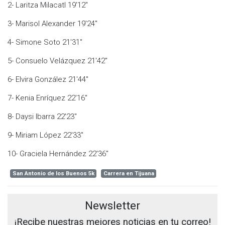
2- Laritza Milacatl 19'12"
3- Marisol Alexander 19'24"
4- Simone Soto 21'31"
5- Consuelo Velázquez 21'42"
6- Elvira González 21'44"
7- Kenia Enríquez 22'16"
8- Daysi Ibarra 22'23"
9- Miriam López 22'33"
10- Graciela Hernández 22'36"
San Antonio de los Buenos 5k
Carrera en Tijuana
Newsletter
¡Recibe nuestras mejores noticias en tu correo!