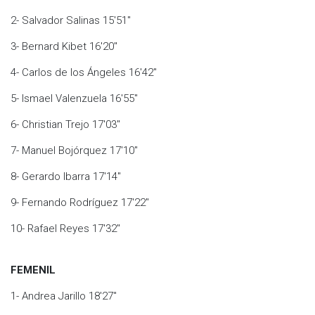
2- Salvador Salinas 15'51"
3- Bernard Kibet 16'20"
4- Carlos de los Ángeles 16'42"
5- Ismael Valenzuela 16'55"
6- Christian Trejo 17'03"
7- Manuel Bojórquez 17'10"
8- Gerardo Ibarra 17'14"
9- Fernando Rodríguez 17'22"
10- Rafael Reyes 17'32"
FEMENIL
1- Andrea Jarillo 18'27"