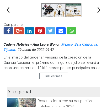
‹
›
Compartir en:
Cadena Noticias - Ana Laura Wong,
Mexico, Baja California,
Tijuana,
29 Junio de 2022 09:47
La carrera tendrá como salida y meta el Boulevard Agua
En el marco del tercer aniversario de la creación de la
Caliente a la altura del estacionamiento del Hipódromo
Guardia Nacional, el próximo domingo 3 de julio se llevará a
Caliente.
cabo una carrera de 10 kilómetros por las principales calles
de Tijuana.
La inscripción es totalmente gratuita y los participantes
Leer más
pueden apoyar con cajas de guantes de látex, algodón entre
La carretera atlética será a partir de las 7:15 horas desde
otros insumos médicos que serán a beneficio del Hospital
Paseo Centenario frente a Palacio Municipal y Padre Kino,
General de Tijuana (HGT).
Regional
pasarán por la unidad deportiva CREA y el Hospital General de
Tijuana (HGT). Posteriormente recorrerán la Vía Rápida
Cabe mencionar que además instalarán módulos de atención
Rosarito fortalece su ocupación
Oriente en dirección a la línea Sentri, subirán el puente El
de salud gratuitos para realizar exámenes de prevención.
hotelera durante 2026