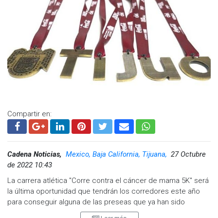
www.cadenanoticias.com
| Twitter:
@cadena_noticias
|
Facebook:
@cadenanoticiasmx
| Instagram:
@cadenanoticiasmx
| TikTok:
@CadenaNoticias
| Telegram:
https://t.me/GrupoCadenaResumen
|
Compartir en:
Cadena Noticias,
Mexico, Baja California, Tijuana,
27 Octubre
de 2022 10:43
La carrera atlética "Corre contra el cáncer de mama 5K" será
la última oportunidad que tendrán los corredores este año
para conseguir alguna de las preseas que ya han sido
entregadas en el Serial Atlético Delegacional 2022, evento