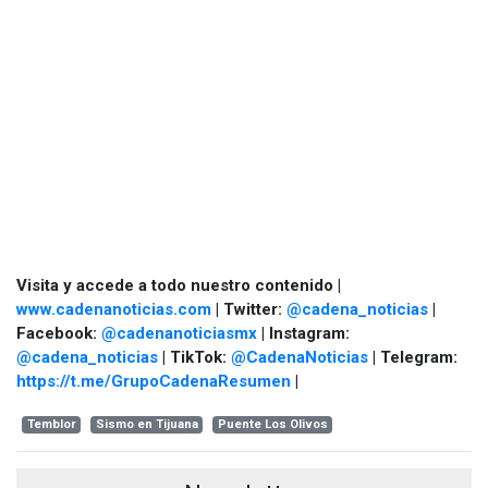
Visita y accede a todo nuestro contenido |
www.cadenanoticias.com
| Twitter:
@cadena_noticias
|
Facebook:
@cadenanoticiasmx
| Instagram:
@cadena_noticias
| TikTok:
@CadenaNoticias
| Telegram:
https://t.me/GrupoCadenaResumen
|
Temblor
Sismo en Tijuana
Puente Los Olivos