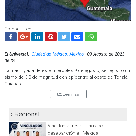
Compartir en:
El Universal,
Ciudad de México, Mexico,
09 Agosto de 2023
06:39
La madrugada de este miércoles 9 de agosto, se registró un
sismo de 5.8 de magnitud con epicentro al oeste de Tonalá,
Chiapas.
Leer más
De acuerdo con información del Sismológico Nacional, el
sismo de 5.8 de magnitud ocurrió a las 3:33 de la madrugada
Regional
de este miércoles.
Vinculan a tres policías por
Entre los primeros mensajes que alertaban sobre el sismo,
se manejó una magnitud de 6.4, pero minutos más tarde, el
desaparición en Mexicali