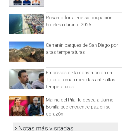
Sismológico ajustó a 5.8.
El Sistema Estatal de Protección Civil de Chiapas, activó su
Rosarito fortalece su ocupación
protocolo de monitoreo, por lo que reportó que solo se
hotelera durante 2026
registraron daños materiales en la terminal de transporte de
Arriaga,en donde se fracturaron cristales y continuaban con
la verificación de daños.
Cerrarán parques de San Diego por
altas temperaturas
Empresas de la construcción en
Tijuana toman medidas ante altas
temperaturas
Marina del Pilar le desea a Jaime
Bonilla que encuentre paz en su
corazón
Notas más visitadas