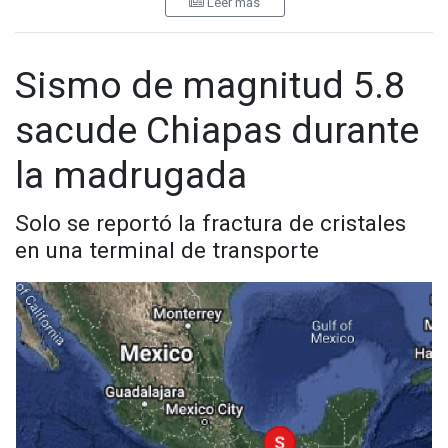
Leer más
El movimiento telúrico tuvo su epicentro a 23 kilómetros al
sur de Puerto Escondido, informó el Servicio Sismológico
Nacional (SSN).
Sismo de magnitud 5.8
En su cuenta de X (antes twitter) el SSN detalló que el sismo
sacude Chiapas durante
se registró a las 9:23 horas de este domingo.
la madrugada
Solo se reportó la fractura de cristales
en una terminal de transporte