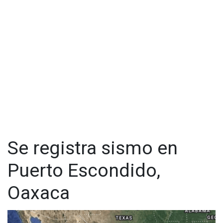
número de emergencias 911. Simplemente se activó la
alarma sísmica y se implementaron los protocolos de
revisión”, añadió.
Visita y accede a todo nuestro contenido |
www.cadenanoticias.com
| Twitter:
@cadena_noticias
|
Facebook:
@cadenanoticiasmx
| Instagram:
@cadenanoticiasmx
| TikTok:
@CadenaNoticias
|
Whatsapp:
@CadenaNoticias
| Telegram:
@CadenaNoticias
Se registra sismo en
Puerto Escondido,
Oaxaca