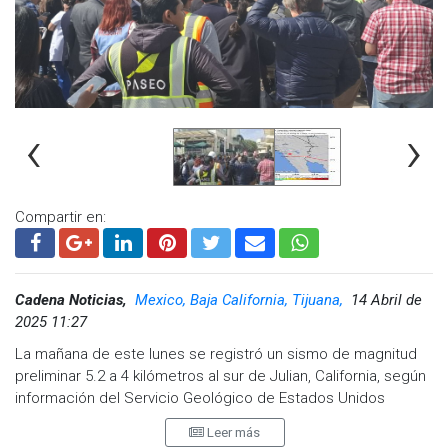
Visita y accede a todo nuestro contenido |
www.cadenanoticias.com
| Twitter:
@cadena_noticias
|
Facebook:
@cadenanoticiasmx
| Instagram:
@cadenanoticiasmx
| TikTok:
@CadenaNoticias
|
Whatsapp:
@CadenaNoticias
| Telegram:
@CadenaNoticias
‹
›
Compartir en:
Cadena Noticias,
Mexico, Baja California, Tijuana,
14 Abril de
2025 11:27
La mañana de este lunes se registró un sismo de magnitud
preliminar 5.2 a 4 kilómetros al sur de Julian, California, según
información del Servicio Geológico de Estados Unidos
(USGS). El movimiento telúrico fue percibido en diversos
Leer más
municipios de Baja California, incluyendo Tijuana, Mexicali y