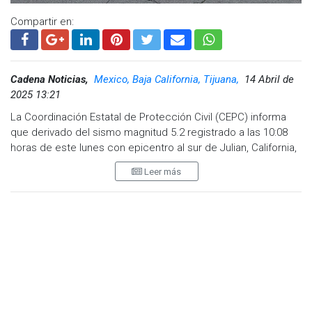
Compartir en:
Cadena Noticias,
Mexico, Baja California, Tijuana,
14 Abril de
2025 13:21
La Coordinación Estatal de Protección Civil (CEPC) informa
que derivado del sismo magnitud 5.2 registrado a las 10:08
horas de este lunes con epicentro al sur de Julian, California,
se activaron diversos protocolos de prevención y seguridad
Leer más
para la población.
El titular de la CEPC, Salvador Cervantes Hernández, indicó
que la percepción del sismo se concentró principalmente en
la zona norte del estado, especialmente en Tijuana, debido a
la cercanía del epicentro con la zona fronteriza.
Por instrucciones de la gobernadora de Baja California,
Marina del Pilar Avila Olmeda, y del secretario general de
Gobierno, Alfredo Álvarez Cárdenas, se activó de inmediato el