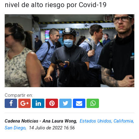
nivel de alto riesgo por Covid-19
Visita y accede a todo nuestro contenido |
www.cadenanoticias.com
| Twitter:
@cadena_noticias
|
Facebook:
@cadenanoticiasmx
| Instagram:
@cadena_noticias
| TikTok:
@CadenaNoticias
| Telegram:
https://t.me/GrupoCadenaResumen
|
Compartir en:
Cadena Noticias - Ana Laura Wong,
Estados Unidos, California,
San Diego,
14 Julio de 2022 16:56