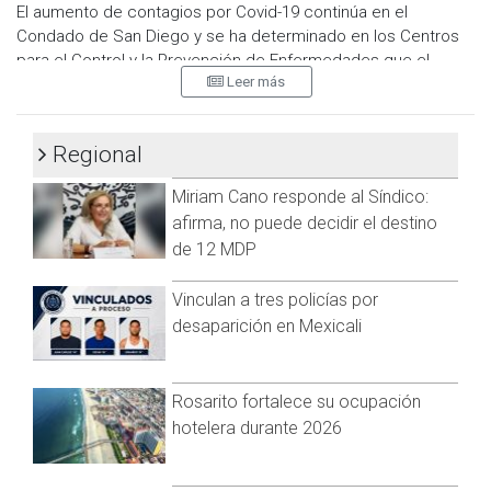
El aumento de contagios por Covid-19 continúa en el
Condado de San Diego y se ha determinado en los Centros
para el Control y la Prevención de Enfermedades que el
Leer más
Condado se encuentra en nivel de alto riesgo.
San Diego había estado en la categoría de riesgo medio
desde finales de mayo, sin embargo, los aumentos recientes
Regional
en hospitalizaciones y nuevos casos han llevado al nivel de
Miriam Cano responde al Síndico:
riesgo.
afirma, no puede decidir el destino
Lo anterior, significa que los habitantes deberán usar
de 12 MDP
cubrebocas en espacios cerrados, aplicarse los refuerzos y
quedarse en casa si está enfermo.
Vinculan a tres policías por
desaparición en Mexicali
En los últimos tres días se reportaron 5 mil 576 casos de
COVID-19 y ahora suman 857 mil 182 casos confirmados.
Visita y accede a todo nuestro contenido |
Rosarito fortalece su ocupación
www.cadenanoticias.com
| Twitter:
@cadena_noticias
|
hotelera durante 2026
Facebook:
@cadenanoticiasmx
| Instagram:
@cadena_noticias
| TikTok:
@CadenaNoticias
| Telegram:
https://t.me/GrupoCadenaResumen
|