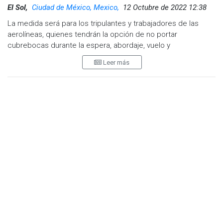
El Sol,
Ciudad de México, Mexico,
12 Octubre de 2022 12:38
La medida será para los tripulantes y trabajadores de las
aerolíneas, quienes tendrán la opción de no portar
cubrebocas durante la espera, abordaje, vuelo y
desembarque.
Leer más
Luego de la actualización de los lineamientos de seguridad
sanitaria para la continuidad saludable de las actividades
económicas ante el Covid-19 hecha por las secretarias de
Salud, Economía y Trabajo y Previsión Social, así como el
Instituto Mexicano del Seguro Social (IMSS), la medida
también fue removida para los espacios de trabajo.
Aunque en este último se especifica que se recomienda el
uso de cubrebocas en espacios cerrados que no cuenten
con suficiente ventilación, los aeropuertos cuentan con
zonas amplias y constantemente ventiladas.
Respecto a las aeronaves, en ellas se utiliza el sistema de
filtración de alta eficiencia (HEPA), el cual "elimina el 99.9% de
macroparticulas, bacterias y virus".