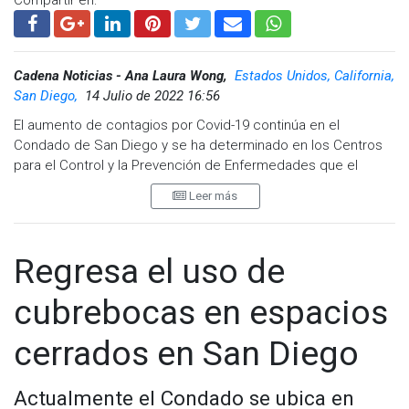
Cadena Noticias - Ana Laura Wong,
Estados Unidos, California,
San Diego,
14 Julio de 2022 16:56
El aumento de contagios por Covid-19 continúa en el
Condado de San Diego y se ha determinado en los Centros
para el Control y la Prevención de Enfermedades que el
Condado se encuentra en nivel de alto riesgo.
Leer más
San Diego había estado en la categoría de riesgo medio
desde finales de mayo, sin embargo, los aumentos recientes
en hospitalizaciones y nuevos casos han llevado al nivel de
Regresa el uso de
riesgo.
cubrebocas en espacios
Lo anterior, significa que los habitantes deberán usar
cubrebocas en espacios cerrados, aplicarse los refuerzos y
cerrados en San Diego
quedarse en casa si está enfermo.
En los últimos tres días se reportaron 5 mil 576 casos de
Actualmente el Condado se ubica en
COVID-19 y ahora suman 857 mil 182 casos confirmados.