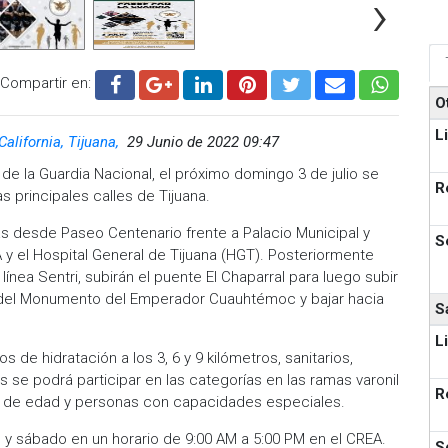
›
Compartir en:
O
L
California, Tijuana,
29 Junio de 2022 09:47
 de la Guardia Nacional, el próximo domingo 3 de julio se
R
s principales calles de Tijuana.
oras desde Paseo Centenario frente a Palacio Municipal y
S
 y el Hospital General de Tijuana (HGT). Posteriormente
 línea Sentri, subirán el puente El Chaparral para luego subir
eta del Monumento del Emperador Cuauhtémoc y bajar hacia
S
L
de hidratación a los 3, 6 y 9 kilómetros, sanitarios,
e podrá participar en las categorías en las ramas varonil
R
s de edad y personas con capacidades especiales.
y sábado en un horario de 9:00 AM a 5:00 PM en el CREA.
S