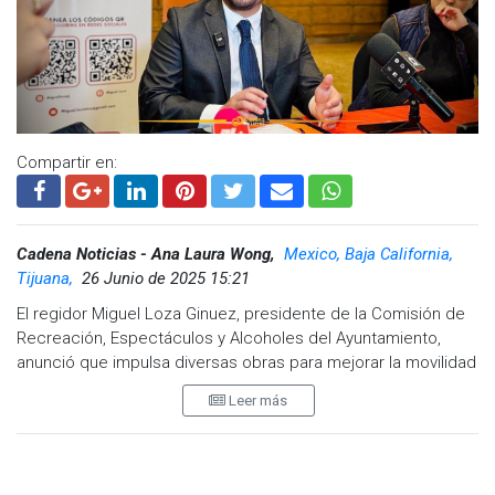
Compartir en:
Cadena Noticias - Ana Laura Wong,
Mexico, Baja California,
Tijuana,
26 Junio de 2025 15:21
El regidor Miguel Loza Ginuez, presidente de la Comisión de
Recreación, Espectáculos y Alcoholes del Ayuntamiento,
anunció que impulsa diversas obras para mejorar la movilidad
en la ciudad y disminuir el congestionamiento vehicular.
Leer más
Durante su participación en el Grupo Madrugadores, Loza
Ginuez destacó que estas obras buscan facilitar el acceso y
conectar mejor diferentes zonas de Tijuana.