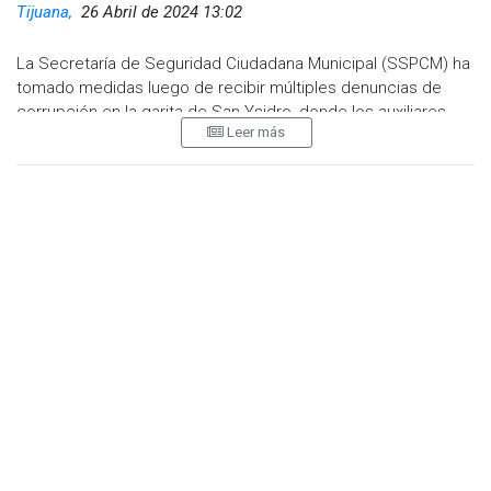
Tijuana,
26 Abril de 2024 13:02
La Secretaría de Seguridad Ciudadana Municipal (SSPCM) ha
tomado medidas luego de recibir múltiples denuncias de
corrupción en la garita de San Ysidro, donde los auxiliares
Leer más
viales, conocidos como "minions" por los usuarios, han sido
removidos de sus cargos.
Fernando Sánchez González, titular de la SSPCM, confirmó
que un número no especificado de elementos han sido
dados de baja después de una investigación interna derivada
de las denuncias de la ciudadanía. Videos compartidos en
redes sociales mostraban a los llamados "minions"
recibiendo dinero a cambio de permitir el paso de
ciudadanos sin realizar la fila correspondiente en la Vía
Rápida Oriente.
Ante esta situación, Sánchez González pidió a la ciudadanía
denunciar cualquier irregularidad que presencien en este
cruce fronterizo.