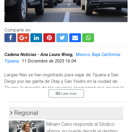
Compartir en:
Cadena Noticias - Ana Laura Wong,
Mexico, Baja California,
Tijuana,
11 Diciembre de 2023 16:04
Largas filas se han registrado para viajar de Tijuana a San
Diego por las garita de Otay y San Ysidro en la ciudad de
Tijuana, la mayoría de los usuarios aseguraron que cruzan la
Leer más
frontera para comprar regalos navideños.
Algunos usuarios hicieron dos horas desde el puente de la
Buena Vista a la altura de Palacio Municipal sobre la Vía
Regional
Rápida , en entrevista mencionaron que durante la espera se
Miriam Cano responde al Síndico:
entretienen en las redes sociales, escuchan música y lo más
lamentable es el gasto de la gasolina.
afirma, no puede decidir el destino