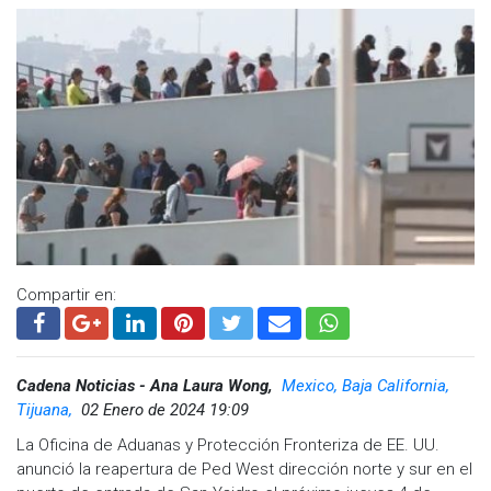
Visita y accede a todo nuestro contenido |
www.cadenanoticias.com
| Twitter:
@cadena_noticias
|
Facebook:
@cadenanoticiasmx
| Instagram:
@cadenanoticiasmx
| TikTok:
@CadenaNoticias
|
Whatsapp:
@CadenaNoticias
|
Compartir en:
Cadena Noticias - Ana Laura Wong,
Mexico, Baja California,
Tijuana,
02 Enero de 2024 19:09
La Oficina de Aduanas y Protección Fronteriza de EE. UU.
anunció la reapertura de Ped West dirección norte y sur en el