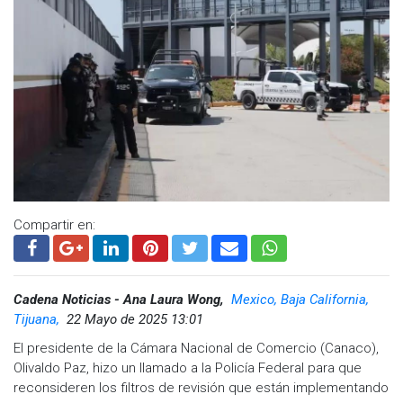
Facebook:
@cadenanoticiasmx
| Instagram:
@cadenanoticiasmx
| TikTok:
@CadenaNoticias
|
Whatsapp:
@CadenaNoticias
| Telegram:
@CadenaNoticias
Compartir en:
Cadena Noticias - Ana Laura Wong,
Mexico, Baja California,
Tijuana,
22 Mayo de 2025 13:01
El presidente de la Cámara Nacional de Comercio (Canaco),
Olivaldo Paz, hizo un llamado a la Policía Federal para que
reconsideren los filtros de revisión que están implementando