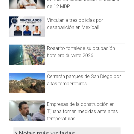
de 12 MDP
Pero hay a quienes no les importa el tiempo de espera pues
su visita en Tijuana, valió la pena y es el caso de una familia
Vinculan a tres policías por
que desde San Bernardino cruzaron la frontera únicamente
desaparición en Mexicali
para visitar familiares.
Al respecto, el presidente de la Cámara Nacional del
Comercio, Servicios y Turismo de Tijuana (Canaco), Julián
Rosarito fortalece su ocupación
Palombo Saucedo, declaró que las largas filas no han
hotelera durante 2026
afectado al sector turístico de la región.
Cerrarán parques de San Diego por
altas temperaturas
Empresas de la construcción en
Tijuana toman medidas ante altas
temperaturas
Notas más visitadas