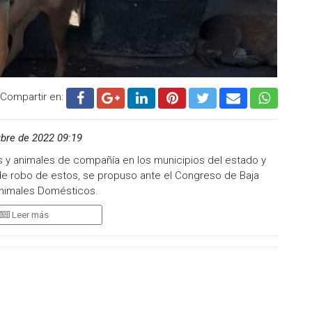
Compartir en:
bre de 2022 09:19
s y animales de compañía en los municipios del estado y
de robo de estos, se propuso ante el Congreso de Baja
e Animales Domésticos.
Leer más
ta, sostuvo que la intención es obligar a los gobiernos
as orgánicas, particularmente en las áreas de Control
er especie, harán un registro voluntario del animal con el