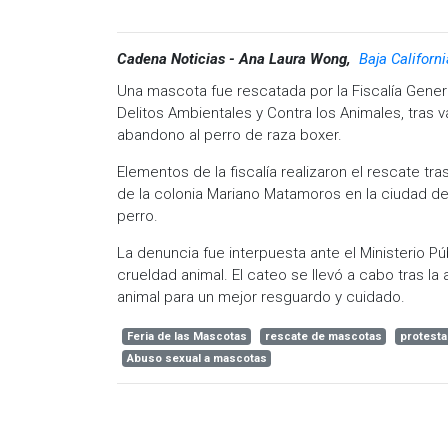
Cadena Noticias - Ana Laura Wong,
Baja Californ
Una mascota fue rescatada por la Fiscalía Genera
Delitos Ambientales y Contra los Animales, tras 
abandono al perro de raza boxer.
Elementos de la fiscalía realizaron el rescate tra
de la colonia Mariano Matamoros en la ciudad de
perro.
La denuncia fue interpuesta ante el Ministerio Pú
crueldad animal. El cateo se llevó a cabo tras la
animal para un mejor resguardo y cuidado.
Feria de las Mascotas
rescate de mascotas
protesta
Abuso sexual a mascotas