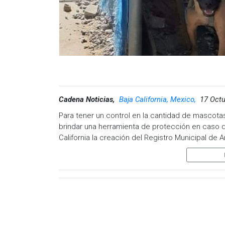
Cadena Noticias,
Baja California, Mexico,
17 Octu
Para tener un control en la cantidad de mascota
brindar una herramienta de protección en caso 
California la creación del Registro Municipal d
El diputado inicialista de la propuesta, Román Co
municipales a incorporar dentro de sus estructur
Animal, este Registro.
Con éste, cualquier dueño de mascota, de cualqui