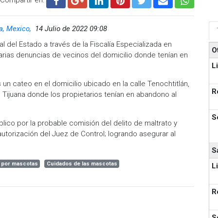
ia, Mexico,
14 Julio de 2022 09:08
l del Estado a través de la Fiscalía Especializada en
O
varias denuncias de vecinos del domicilio donde tenían en
L
s un cateo en el domicilio ubicado en la calle Tenochtitlán,
R
 Tijuana donde los propietarios tenían en abandono al
S
blico por la probable comisión del delito de maltrato y
 autorización del Juez de Control; logrando asegurar al
S
 por mascotas
Cuidados de las mascotas
L
R
S