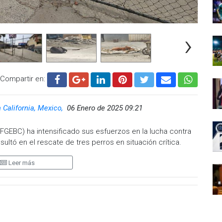
›
Compartir en:
a California, Mexico,
06 Enero de 2025 09:21
 (FGEBC) ha intensificado sus esfuerzos en la lucha contra
sultó en el rescate de tres perros en situación crítica.
tudes de la comunidad, la FGEBC obtuvo una orden de
Leer más
quina de Blvd. Simón Bolívar y Blvd. Insurgentes, en la
 autoridades buscaron evidencia de maltrato y crueldad