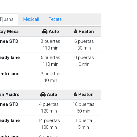
Tijuana
Mexicali
Tecate
tay Mesa
Auto
Peatón
inea STD
3 puertas
6 puertas
110 min
30 min
eady lane
5 puertas
0 puertas
110 min
0 min
entri lane
3 puertas
40 min
an Ysidro
Auto
Peatón
inea STD
4 puertas
16 puertas
120 min
60 min
eady lane
14 puertas
1 puerta
100 min
5 min
entri lane
4 puertas