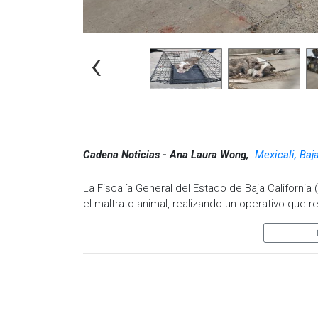
‹
Cadena Noticias - Ana Laura Wong,
Mexicali, Baj
La Fiscalía General del Estado de Baja California
el maltrato animal, realizando un operativo que re
El 27 de diciembre de 2024, atendiendo a solici
cateo para un predio abandonado ubicado en la es
colonia El Porvenir. Durante la intervención, las
animal.