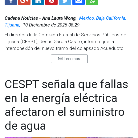
Cadena Noticias - Ana Laura Wong,
Mexico, Baja California,
Tijuana,
10 Diciembre de 2025 08:29
El director de la Comisión Estatal de Servicios Públicos de
Tijuana (CESPT), Jesús García Castro, informó que la
interconexión del nuevo tramo del colapsado Acueducto
Florido-Aguaje será pospuesta hasta enero de 2026. La
Leer más
medida busca evitar un corte masivo de agua durante la
temporada decembrina y garantizar un suministro estable
para la ciudadanía.
CESPT señala que fallas
García Castro explicó que actualmente la pendiente del
acueducto ya se encuentra en condiciones normales, pero
en la energía eléctrica
en la zona donde se presenta la fricción por la presión del
agua es donde se han presentado los mayores desgastes.
afectaron el suministro
Aunque la infraestructura ya cumplió su vida útil, esta sección
ha sido la que ha generado más problemas, por lo que se
de agua
trabaja en una solución definitiva para la población.