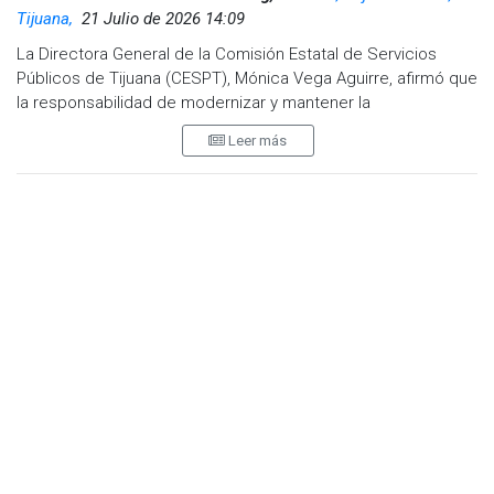
Tijuana,
21 Julio de 2026 14:09
La Directora General de la Comisión Estatal de Servicios
Públicos de Tijuana (CESPT), Mónica Vega Aguirre, afirmó que
la responsabilidad de modernizar y mantener la
infraestructura del organismo recae en la administración
Leer más
actual. Vega Aguirre explicó que la infraestructura de la
CESPT, que tiene más de 50 años de antigüedad, requiere
renovar aproximadamente 450 kilómetros de redes de agua
potable y 500 kilómetros de alcantarillado sanitario.
La funcionaria señaló que en los últimos meses han realizado
recorridos por las obras y que, aunque no se puede culpar a
las administraciones pasadas por la falta de mantenimiento o
sustitución, sí es fundamental actuar con responsabilidad y
eficiencia.
"Lo que podemos hacer ahora es sustituir la mayor
cantidad posible de infraestructura que ya ha cumplido su vida
útil y diseñar un plan para que las próximas administraciones
continúen con estas obras"
, expresó Vega Aguirre.
La directora enfatizó que dejar en abandono estas tareas