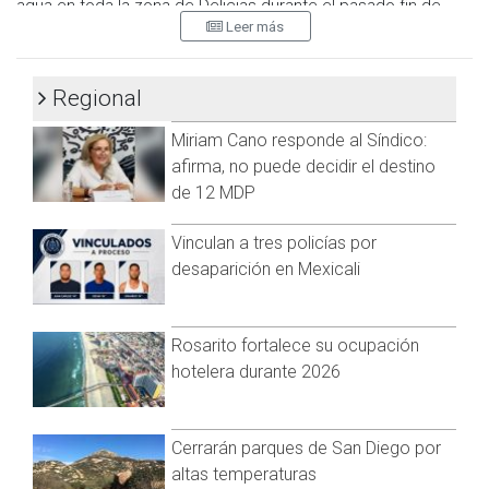
agua en toda la zona de Delicias durante el pasado fin de
Leer más
semana derivado a las lluvias, se debió a una falla eléctrica
atribuible a la Comisión Federal de Electricidad (CFE).
García Castro explicó que cuando se presenta un problema
Regional
de energía, las bombas, los cárcamos de bombeo y otros
Miriam Cano responde al Síndico:
componentes de la infraestructura eléctrica dejan de
funcionar. Como consecuencia, la CESPT se apoya en las
afirma, no puede decidir el destino
reservas almacenadas en los tanques de distribución, los
de 12 MDP
cuales continúan suministrando agua hasta agotarse.
Vinculan a tres policías por
El director de la CESPT agregó que, una vez que la CFE
desaparición en Mexicali
restablece el servicio eléctrico, la reanudación del suministro
de agua depende de la capacidad de almacenaje en los
tanques y del número de usuarios en cada zona. Esto puede
Rosarito fortalece su ocupación
variar según la infraestructura y la demanda en cada sector.
hotelera durante 2026
Visita y accede a todo nuestro contenido |
www.cadenanoticias.com
| Twitter:
@cadena_noticias
|
Facebook:
@cadenanoticiasmx
| Instagram:
Cerrarán parques de San Diego por
@cadenanoticiasmx
| TikTok:
@CadenaNoticias
|
altas temperaturas
Whatsapp:
@CadenaNoticias
| Telegram:
@CadenaNoticias