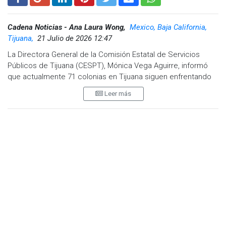
Cadena Noticias - Ana Laura Wong,
Mexico, Baja California,
Tijuana,
21 Julio de 2026 12:47
La Directora General de la Comisión Estatal de Servicios
Públicos de Tijuana (CESPT), Mónica Vega Aguirre, informó
que actualmente 71 colonias en Tijuana siguen enfrentando
afectaciones e intermitencias en el suministro de agua. Vega
Leer más
Aguirre explicó que estas afectaciones forman parte de las
"50 fugas diarias que atiende la CESPT"
.
Este miércoles por la mañana, se reportó la falta de agua en
Villa Fontana, y aseguró que el equipo técnico de la CESPT ya
se encuentra trabajando en el sitio para resolver la situación.
Los cortes de agua en la ciudad se deben, en algunos casos,
a obras programadas, las cuales son comunicadas con
anticipación, según indicó la funcionaria.
Agregó que en particular, en Playas de Tijuana, donde
también se presentaron afectaciones este lunes, la causa
fue una fuga que obligó a cerrar válvulas, mientras que en