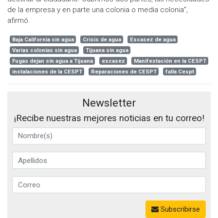
de la empresa y en parte una colonia o media colonia”,
afirmó.
Baja California sin agua
Crisis de agua
Escasez de agua
Varias colonias sin agua
Tijuana sin agua
Fugas dejan sin agua a Tijuana
escasez
Manifestación en la CESPT
instalaciones de la CESPT
Reparaciones de CESPT
falla Cespt
Newsletter
¡Recibe nuestras mejores noticias en tu correo!
Subscribirse