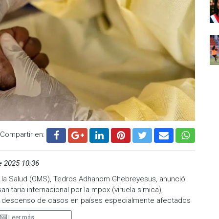
Compartir en:
e 2025 10:36
de la Salud (OMS), Tedros Adhanom Ghebreyesus, anunció
nitaria internacional por la mpox (viruela símica),
el descenso de casos en países especialmente afectados
di, Sierra Leona y Uganda.
Leer más