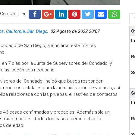
Compartir en:
O
s, California, San Diego,
02 Agosto de 2022 20:07
L
l Condado de San Diego, anunciaron este martes
no.
R
 en 7 días por la Junta de Supervisores del Condado, y
 días, según sea necesario.
S
ervisores del Condado, indicó que busca responder
zar recursos estatales para la administración de vacunas, así
S
lica relacionada con las pruebas, el rastreo de contactos
L
 de 46 casos confirmados y probables. Además sólo un
gistrado muertes. Todos los casos fueron del sexo
R
ños de edad.
S