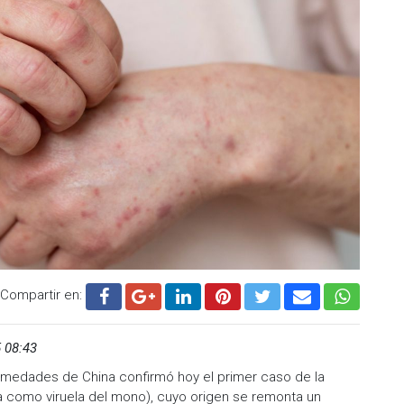
grupos más vulnerables, en particular niños y personas que
ia de la OMS, en los últimos años se ha avanzado en el
rotes de viruela símica y la capacidad de respuesta, que
 de vacunas contra el virus.
eterminadas recomendaciones para la prevención de esta
ias, desde 2022 hasta la actualidad se han confirmado en
l menos 377 muertes.
.cadenanoticias.com
| Twitter:
@cadena_noticias
|
adenanoticiasmx
| TikTok:
@CadenaNoticias
|
enaNoticias
Compartir en:
 08:43
fermedades de China confirmó hoy el primer caso de la
a como viruela del mono), cuyo origen se remonta un