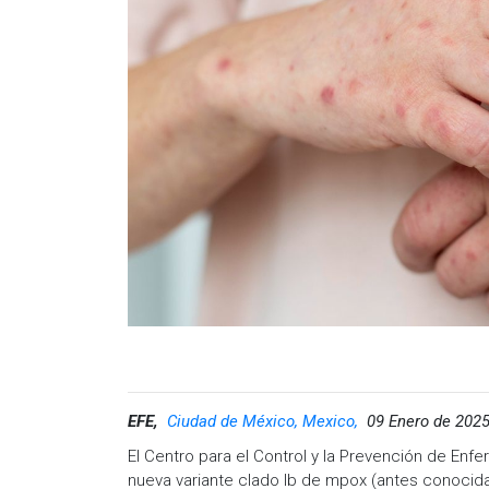
activa y esfuerzos continuos para proteger a los 
viven con VIH"
, aseguró el experto etíope.
Pese a ello, afirmó el jefe de la agencia sanitar
conocimiento de los factores causantes de los b
ha incluido la distribución de hasta seis millones
Tedros también subrayó que la OMS mantiene d
enfermedad al menos hasta agosto de 2026.
Teniendo en cuenta las dos emergencias sanitar
el mundo más de 150 mil casos de mpox, con a
Visita y accede a todo nuestro contenido |
www
Facebook:
@cadenanoticiasmx
| Instagram:
@c
Whatsapp:
@CadenaNoticias
| Telegram:
@Cad
EFE,
Ciudad de México, Mexico,
09 Enero de 2025
El Centro para el Control y la Prevención de En
nueva variante clado Ib de mpox (antes conocid