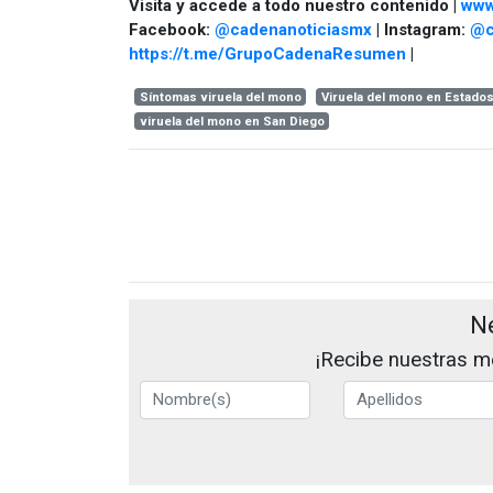
Visita y accede a todo nuestro contenido |
www
Facebook:
@cadenanoticiasmx
| Instagram:
@c
https://t.me/GrupoCadenaResumen
|
Síntomas viruela del mono
Viruela del mono en Estado
viruela del mono en San Diego
N
¡Recibe nuestras me