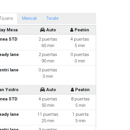
Tijuana
Mexicali
Tecate
tay Mesa
Auto
Peatón
inea STD
2 puertas
4 puertas
60 min
5 min
eady lane
2 puertas
0 puertas
90 min
0 min
entri lane
0 puertas
0 min
an Ysidro
Auto
Peatón
inea STD
4 puertas
8 puertas
50 min
5 min
eady lane
11 puertas
1 puerta
25 min
5 min
entri lane
3 puertas