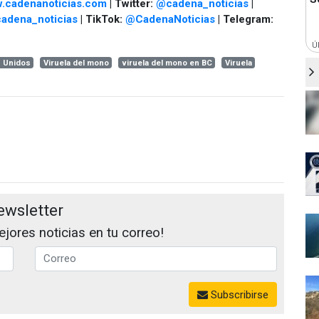
.cadenanoticias.com
| Twitter:
@cadena_noticias
|
adena_noticias
| TikTok:
@CadenaNoticias
| Telegram:
Ú
s Unidos
Viruela del mono
viruela del mono en BC
Viruela
ewsletter
jores noticias en tu correo!
Subscribirse