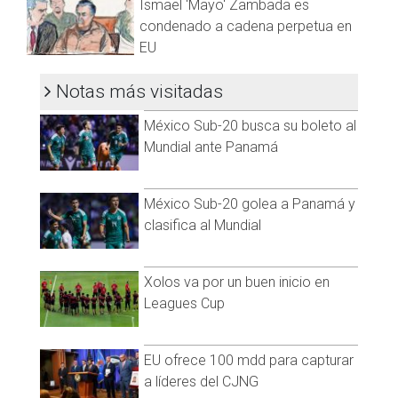
Ismael 'Mayo' Zambada es
Según la cadena local KDKA, ninguno de los agentes de la
condenado a cadena perpetua en
oficina del alguacil ha resultado herido por disparos de bala,
EU
pero sí han experimentado cortes por cristales rotos en el
incidente.
Notas más visitadas
🚨
#BREAKING
: Multiple Authorities are on High Alert as Active
Shooter Unfolds with Hundreds of Shots Fired evacuations
México Sub-20 busca su boleto al
under way throughout the neighborhood⁰⁰📌
#Pittsburgh
|
Mundial ante Panamá
#Pennsylvania
Currently, multiple authorities and other agencies are at the
México Sub-20 golea a Panamá y
scene and on high alert…
pic.twitter.com/bfAZ6yaQhD
clasifica al Mundial
— R A W S A L E R T S (@rawsalerts)
August 23, 2023
Xolos va por un buen inicio en
Leagues Cup
EU ofrece 100 mdd para capturar
a líderes del CJNG