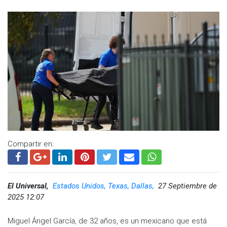
“En 28 años, esta es la respuesta más dinámica e
impresionante que he visto en la labor policial”
, declaró el jefe
policiaco.
Las autoridades confirmaron además que todos los niños
vinculados con escuelas cercanas se encuentran a salvo.
Visita y accede a todo nuestro contenido |
www.cadenanoticias.com
| Twitter:
@cadena_noticias
|
Facebook:
@cadenanoticiasmx
| Instagram:
@cadenanoticiasmx
| TikTok:
@CadenaNoticias
|
Whatsapp:
@CadenaNoticias
| Telegram:
@CadenaNoticias
Compartir en:
El Universal,
Estados Unidos, Texas, Dallas,
27 Septiembre de
2025 12:07
Miguel Ángel García, de 32 años, es un mexicano que está