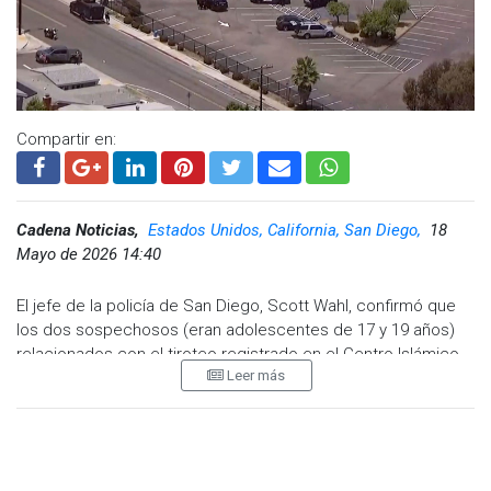
Compartir en:
Cadena Noticias,
Estados Unidos, California, San Diego,
18
Mayo de 2026 14:40
El jefe de la policía de San Diego, Scott Wahl, confirmó que
los dos sospechosos (eran adolescentes de 17 y 19 años)
relacionados con el tiroteo registrado en el Centro Islámico
Leer más
de la ciudad fallecieron tras el operativo desplegado por las
autoridades.
De acuerdo con Wahl, la primera llamada de emergencia se
recibió a las 11:43 de la mañana reportando un tirador activo.