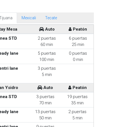
Tijuana
Mexicali
Tecate
tay Mesa
Auto
Peatón
inea STD
2 puertas
6 puertas
60 min
25 min
eady lane
5 puertas
0 puertas
100 min
0 min
entri lane
3 puertas
5 min
an Ysidro
Auto
Peatón
inea STD
3 puertas
19 puertas
70 min
35 min
eady lane
13 puertas
2 puertas
50 min
5 min
entri lane
9 puertas