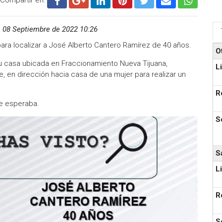
,
08 Septiembre de 2022 10:26
para localizar a José Alberto Cantero Ramírez de 40 años.
O
u casa ubicada en Fraccionamiento Nueva Tijuana,
L
, en dirección hacia casa de una mujer para realizar un
R
le esperaba.
S
S
L
R
S