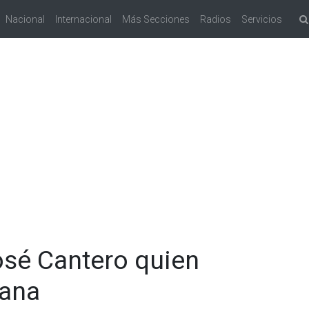
Nacional
Internacional
Más Secciones
Radios
Servicios
osé Cantero quien
uana