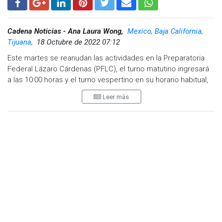
Cadena Noticias - Ana Laura Wong,
Mexico, Baja California,
Tijuana,
18 Octubre de 2022 07:12
Este martes se reanudan las actividades en la Preparatoria
Federal Lázaro Cárdenas (PFLC), el turno matutino ingresará
a las 10:00 horas y el turno vespertino en su horario habitual,
regularizandosé en su totalidad el servicio educativo el
Leer más
miércoles 19 de octubre.
Lo anterior, luego de que el pasado lunes 10 de octubre,
maestros y maestras se fueron a paro laboral debido a la
falta de autorización de contratación de docentes por
tiempo fijo por parte de la Unidad de Política y Control
Presupuestario en la Subsecretaría de Egresos de la
Secretaría de Hacienda y Crédito Público.