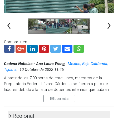
‹
›
Compartir en:
Cadena Noticias - Ana Laura Wong,
Mexico, Baja California,
Tijuana,
10 Octubre de 2022 11:45
A partir de las 7:00 horas de este lunes, maestros de la
Preparatoria Federal Lázaro Cárdenas se fueron a paro de
labores debido a la falta de docentes interinos que cubran
605 horas, declaró el Secretario General de la Delegación
Leer más
232 de la Sección 2 del Sindicato Nacional de Trabajadores
de la Educación (SNTE), Alfredo Quintero.
Regional
En conferencia de prensa, el Secretario hizo un llamado al