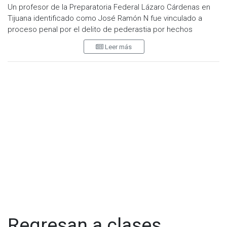
Un profesor de la Preparatoria Federal Lázaro Cárdenas en
Tijuana identificado como José Ramón N fue vinculado a
proceso penal por el delito de pederastia por hechos
ocurridos en diversos momentos desde el mes de
Leer más
diciembre de 2019 y hasta agosto de 2020.
En esas ocasiones, el imputado José Ramón “N”, que es
profesor de preparatoria, aprovechándose de la
subordinación que tenía la víctima de 17 años, ejecutó en
reiteradas ocasiones actos de carácter sexual en contra de
la voluntad de la menor.
Imponiéndole como medida cautelar la presentación
periódica ante el juzgado, el pago de una garantía
económica, y la prohibición de acercarse a la víctima,
además se fijó un plazo de dos meses para el cierre de la
investigación complementaria, feneciendo el próximo 19 de
julio de 2023.
Regresan a clases