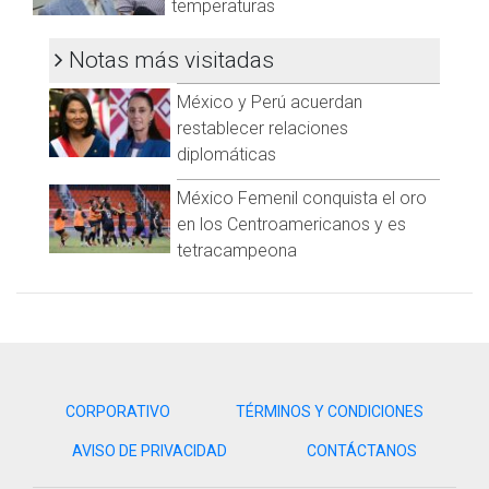
temperaturas
Visita y accede a todo nuestro contenido |
www.cadenanoticias.com
| Twitter:
@cadena_noticias
|
Notas más visitadas
Facebook:
@cadenanoticiasmx
| Instagram:
@cadenanoticiasmx
| TikTok:
@CadenaNoticias
| Telegram:
México y Perú acuerdan
https://t.me/GrupoCadenaResumen
|
restablecer relaciones
diplomáticas
México Femenil conquista el oro
en los Centroamericanos y es
tetracampeona
CORPORATIVO
TÉRMINOS Y CONDICIONES
AVISO DE PRIVACIDAD
CONTÁCTANOS