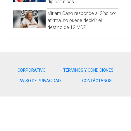
diplomáticas
¿Qué puedes hacer para conmemorar este día?
Miriam Cano responde al Síndico:
afirma, no puede decidir el
destino de 12 MDP
Existen muchas actividades que puedes llevar a cabo
durante el Día Internacional del Animal sin Hogar y no todas
se centran en adoptar una mascota, aunque si lo haces te
damos la ¡Enhorabuena! Pero también puedes:
CORPORATIVO
TÉRMINOS Y CONDICIONES
AVISO DE PRIVACIDAD
CONTÁCTANOS
Grupo Cadena | Todos los derechos reservados.