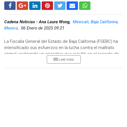
Cadena Noticias - Ana Laura Wong,
Mexicali, Baja California,
Mexico,
06 Enero de 2025 09:21
La Fiscalía General del Estado de Baja California (FGEBC) ha
intensificado sus esfuerzos en la lucha contra el maltrato
animal, realizando un operativo que resultó en el rescate de
Leer más
tres perros en situación crítica.
El 27 de diciembre de 2024, atendiendo a solicitudes de la
comunidad, la FGEBC obtuvo una orden de cateo para un
predio abandonado ubicado en la esquina de Blvd. Simón
Bolívar y Blvd. Insurgentes, en la colonia El Porvenir. Durante la
intervención, las autoridades buscaron evidencia de maltrato
y crueldad animal.