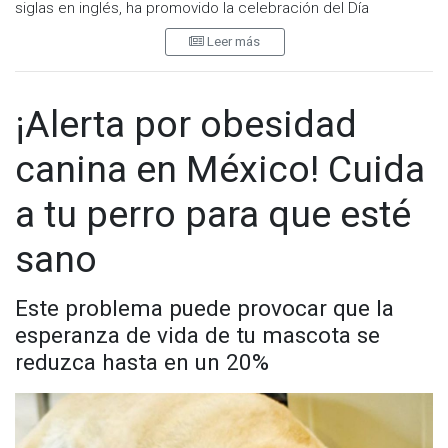
siglas en inglés, ha promovido la celebración del Día
Internacional del Animal sin Hogar, cuyo principal objetivo es
Leer más
brindar una solución al problema de la sobrepoblación de
animales de compañía que se encuentran en la calle.
¡Alerta por obesidad
Entre las principales actividades que llevan a cabo las
organizaciones de todo el mundo que velan por el cuidado y
canina en México! Cuida
derechos de los animales, están las siguientes: adopción de
mascotas, jornadas de vacunación, castración y
a tu perro para que esté
esterilización, charlas en los colegios y en clínicas
veterinarias, distribución de panfletos, programas de radio,
sano
exposiciones, colectas benéficas y bendiciones de
animales.
Este problema puede provocar que la
esperanza de vida de tu mascota se
reduzca hasta en un 20%