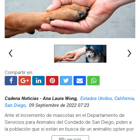
exhortamos a la ciudadanía que haga caso omiso de ellos y
hable al 9-1-1, además de que debe poner una denuncia ante
las instancias competentes”, señaló Anaya Guzmán.
‹
›
Compartir en:
Cadena Noticias - Ana Laura Wong,
Estados Unidos, California,
San Diego,
09 Septiembre de 2022 07:23
Ante el incremento de mascotas en el Departamento de
Servicios para Animales del Condado de San Diego, piden a
la población que si están en busca de un animalito opten por
adoptarlos.
Leer más