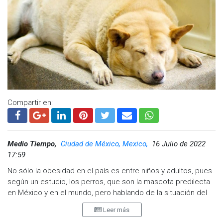
Principales causas que motivan el abandono de una
mascota
Compartir en:
En todo el mundo, las cifras de animales de compañía
abandonados o en situación de calle son verdaderamente
Medio Tiempo,
Ciudad de México, Mexico,
16 Julio de 2022
alarmantes.
17:59
No sólo la obesidad en el país es entre niños y adultos, pues
Es más, en el año 2014 la Fundación Affinity realizó un estudio
según un estudio, los perros, que son la mascota predilecta
sobre el tema, develando que tan solo en España se
en México y en el mundo, pero hablando de la situación del
abandonan 16 animales domésticos cada hora, lo que
país, podrían sufrir la misma problemática, que se considera
equivaldría a 140.191 mascotas al año. Pero; ¿Cuáles son las
Leer más
grave, pues entre 35 y 40 por ciento padecerían sobrepeso.
principales razones que causan tal nivel de abandono? En